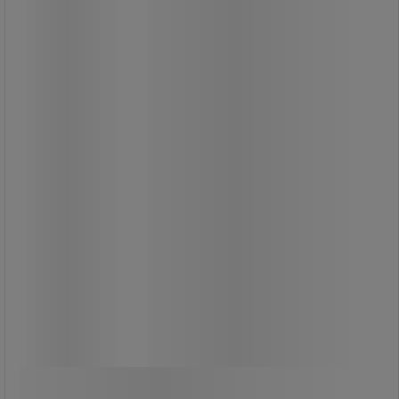
Av neodymjärnbor för hög tålighet
mot avmagnetisering.
Magnet med enastående
magnetiska egenskaper.
Optimal dragningskraft vid kontakt
med mjukt stål.
Får inte användas i fuktiga miljöer.
Från
169,00 kr
exkl. moms
Jämför
211,25 kr inkl. moms
Se 5 alternativ