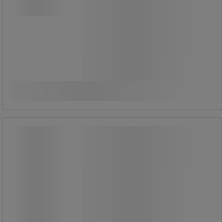
1 245,00 kr
exkl. moms
Jämför
1 556,25 kr inkl. moms
Köp nu
-
+
styck
Ryggsäck Alpha - Walker Braillon
Ryggsäck Alpha - Walker Braillon
Alpha-ryggsäck med vattentätt tyg.
Huvudfack för laptop upp till 15,6