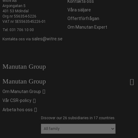
Witre AB
Kontakta oss
Argongatan 5
Våra säljare
431 53 Mölndal
Org.nr 556354-5226
Offertförfrågan
VAT.nr SE5563545226-01
Om Manutan Expert
Tel:
031 706 10 00
sales@witre.se
Kontakta oss via
Manutan Group
Manutan Group
Om Manutan Group
Vår CSR-policy
Arbeta hos oss
Discover our 26 subsidiaries in 17 countries.