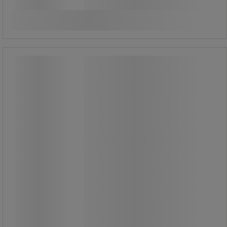
Jämför
Se 4 alternativ
Rektangulär magnet - neodym-järn-
bor - Walker Braillon Magnetics
Rektangulär magnet - neodym-järn-
bor - Walker Braillon Magnetics
Av neodymjärnbor för hög tålighet
mot avmagnetisering.
Magnet med enastående
magnetiska egenskaper.
Optimal dragningskraft vid kontakt
med mjukt stål.
Får inte användas i fuktiga miljöer.