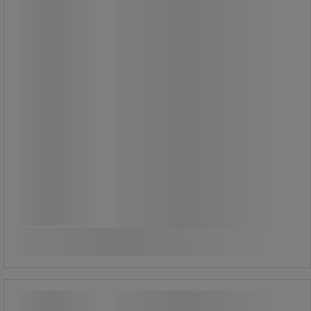
Ej maskinbearbetbar: får inte skäras
eller borras.
Montering genom limning.
Isotrop ferrit: hårt material men
känsligt för stötar.
Magneten ger stark magnetism.
Maximal magnetisk kraft när den
kommer i kontakt med mjukt stål.
169,00 kr
exkl. moms
211,25 kr inkl. moms
Jämför
förp med 3 st
Köp nu
-
+
56,33 kr exkl. moms per enhet
Ryggsäck Elite 2.0 All Black - Walker