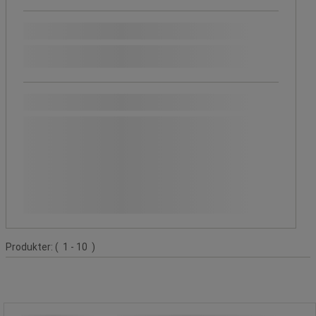
Populära märken
Walker
Fasettvärde
Walker Braillon magnetics
(
10
)
Braillon
magnetics
(10)
Pris
Lägre
Fasettvärde
Lägre än 500 kr
(
7
)
än
500 kr
Mellan
Fasettvärde
Mellan 500 kr och 1 000 kr
(
1
)
(7)
500 kr
och
Mellan
Fasettvärde
Mellan 1 000 kr och 2 000 kr
(
2
)
1 000 kr
1 000 kr
kr
- kr
(1)
och
2 000 kr
(2)
Produktlista
Produkter:
( 1 - 10 )