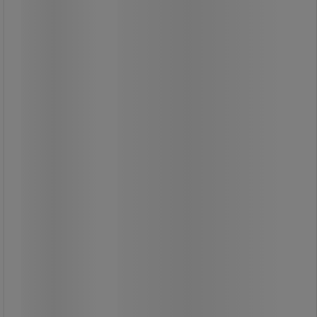
tum.
Justerbara vadderade axelremmar
och ny, extra bekväm vadderad rygg.
Främre nyckelhållare i tyg och
dragkedjor med snodd.
Huvudfack med ficka med dragkedja.
Organiseringsfack för pennor och
kalender samt ficka med dragkedja.
Framficka med dragkedja och lock.
Sidofickor med nät.
Remmar under främre fickan.