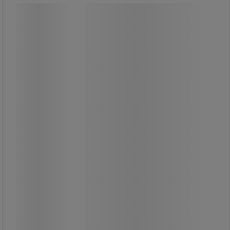
Sugkopp med permanent Alnico-
magnet - med centralt hål - Walker
Braillon Magnetics
Sugkopp med permanent Alnico-
magnet - med centralt hål - Walker
Braillon Magnetics
Stor tålighet mot avmagnetisering
tack vare magnetkretsen.
Ståltäckt magnet med hög
magnetisk permeabilitet.