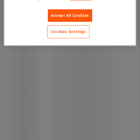
Braillon Magnetics
Sugkopp med permanent Alnico-
Accept All Cookies
magnet - med gängat hål - Walker
Braillon Magnetics
Cookies Settings
Stor tålighet mot avmagnetisering
tack vare magnetkretsen.
Stort motstånd mot mekaniska
påfrestningar.
Ståltäckt magnet med hög
magnetisk permeabilitet.