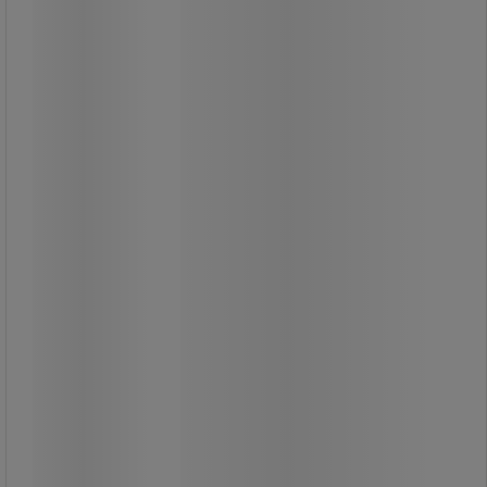
Rektangulär magnet - Ferrit - Walker
Braillon Magnetics
Isotrop ferrit: hårt material men
känsligt för stötar.
Magneten ger stark magnetism.
Maximal magnetisk kraft när den
kommer i kontakt med mjukt stål.
Från
175,00 kr
exkl. moms
218,75 kr inkl. moms