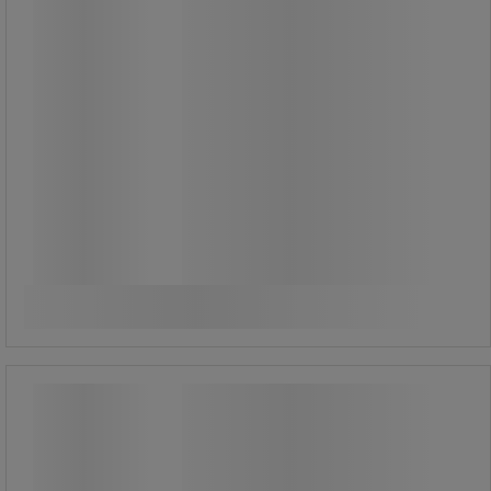
Från
255,00 kr
exkl. moms
318,75 kr inkl. moms
förp med 3 st
85,00 kr exkl. moms per enhet
Jämför
Se 5 alternativ
Rund magnet - neodym-järn-bor -
Walker Braillon Magnetics
Rund magnet - neodym-järn-bor -
Walker Braillon Magnetics