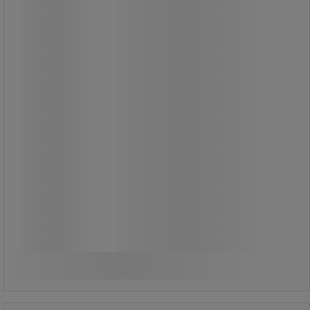
Bra rostskydd.
Från
235,00 kr
exkl. moms
293,75 kr inkl. moms
Jämför
Se 7 alternativ