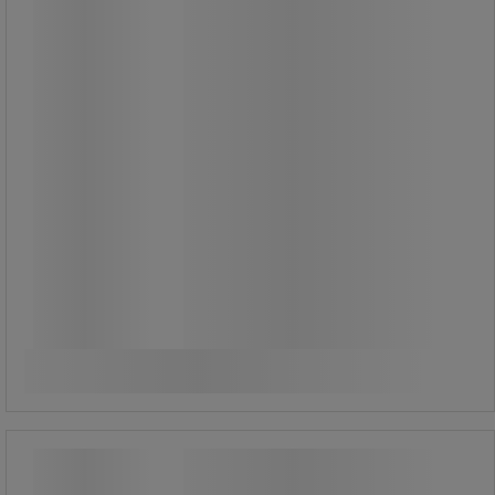
Från
339,00 kr
exkl. moms
423,75 kr inkl. moms
förp med 3 st
113,00 kr exkl. moms per enhet
Jämför
Se 3 alternativ
Rektangulär magnet - Ferrit - Walker
Braillon Magnetics