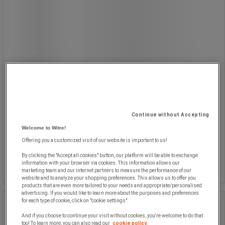
Bröstrem med visselpipa.
Continue without Accepting
1 015,00 kr
exkl. moms
Welcome to Witre!
1 268,75 kr inkl. moms
Offering you a customized visit of our website is important to us!
Jämför
styck
By clicking the "Accept all cookies" button, our platform will be able to exchange
Köp nu
information with your browser via cookies. This information allows our
-
+
marketing team and our internet partners to measure the performance of our
website and to analyze your shopping preferences. This allows us to offer you
products that are even more tailored to your needs and appropriate/personalised
advertising. If you would like to learn more about the purposes and preferences
for each type of cookie, click on "cookie settings".
Sugkopp med permanent Alnico-
magnet - med gängat hål - Walker
And if you choose to continue your visit without cookies, you're welcome to do that
too! To learn more, you can also read our
cookie policy.