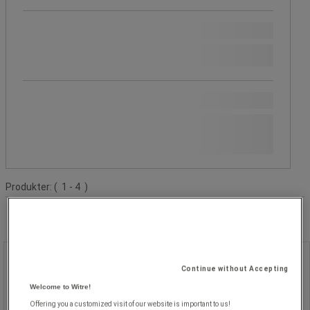
Populära märken
Westcott
Fasettvärde
Westcott
(
4
)
(4)
Pris
Lägre
Fasettvärde
Lägre än 500 kr
(
4
)
än
kr
- kr
500 kr
(4)
Produktlista
Produkter:
( 1 - 4 )
Softgrip-sax - Westcott
Continue without Accepting
Welcome to Witre!
Softgrip-sax - Westcott
Offering you a customized visit of our website is important to us!