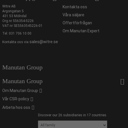
Witre AB
Kontakta oss
Argongatan 5
Våra säljare
431 53 Mölndal
Org.nr 556354-5226
Offertförfrågan
VAT.nr SE5563545226-01
Om Manutan Expert
Tel:
031 706 10 00
sales@witre.se
Kontakta oss via
Manutan Group
Manutan Group
Om Manutan Group
Vår CSR-policy
Arbeta hos oss
Discover our 26 subsidiaries in 17 countries.