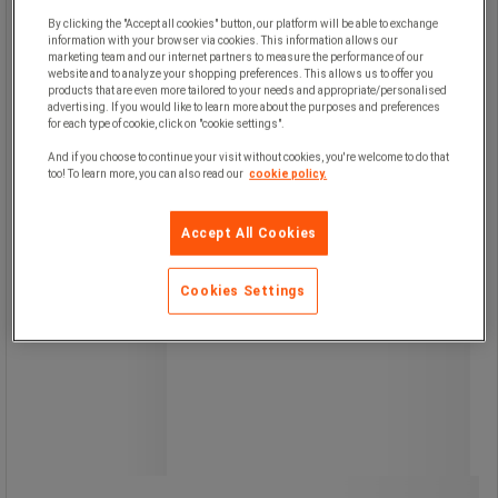
By clicking the "Accept all cookies" button, our platform will be able to exchange
information with your browser via cookies. This information allows our
marketing team and our internet partners to measure the performance of our
website and to analyze your shopping preferences. This allows us to offer you
Ultrabekväm: bågar med Softgrip-
products that are even more tailored to your needs and appropriate/personalised
insatser.
advertising. If you would like to learn more about the purposes and preferences
for each type of cookie, click on "cookie settings".
And if you choose to continue your visit without cookies, you're welcome to do that
too! To learn more, you can also read our
cookie policy.
Accept All Cookies
Cookies Settings
Från
28,00 kr
exkl. moms
35,00 kr inkl. moms
styck
Jämför
Se 2 alternativ