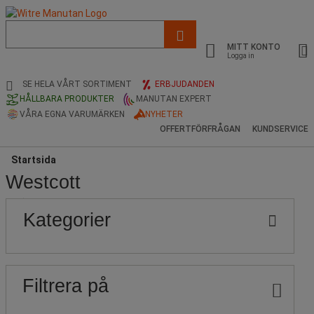
Lista
med
MITT KONTO
föreslagen
Logga in
webbsida
och
SE HELA VÅRT SORTIMENT
ERBJUDANDEN
sökhistorik
HÅLLBARA PRODUKTER
MANUTAN EXPERT
VÅRA EGNA VARUMÄRKEN
NYHETER
OFFERTFÖRFRÅGAN
KUNDSERVICE
Startsida
Westcott
Populära
Pris
Nedre
Övre
Kategorier
gräns
gräns
märken
Filtrera på