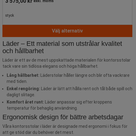
3 575,00 kr
exkl. moms
styck
Välj alternativ
Läder – Ett material som utstrålar kvalitet
och hållbarhet
Läder är ett av de mest uppskattade materialen för kontorsstolar
tack vare sin tidlösa elegans och höga hållbarhet.
Lång hållbarhet:
Läderstolar håller längre och blir ofta vackrare
med tiden.
Enkel rengöring:
Läder är lätt att hålla rent och tål både spill och
dagligt slitage.
Komfort året runt:
Läder anpassar sig efter kroppens
temperatur för behaglig användning.
Ergonomisk design för bättre arbetsdagar
Våra kontorsstolar i läder är designade med ergonomi i fokus för
att ge stöd där du behöver det mest.