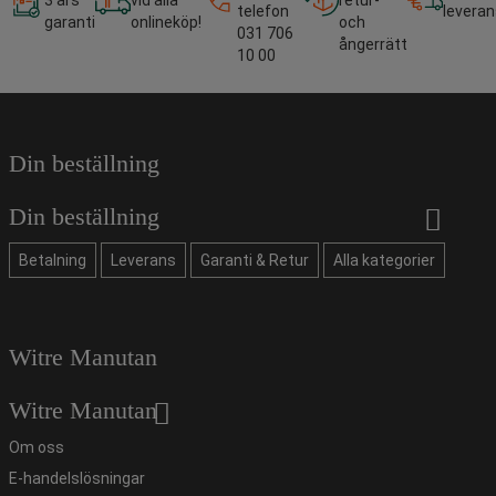
3 års
vid alla
retur-
telefon
leveran
garanti
onlineköp!
och
031 706
ångerrätt
10 00
Din beställning
Din beställning
Betalning
Leverans
Garanti & Retur
Alla kategorier
Witre Manutan
Witre Manutan
Om oss
E-handelslösningar