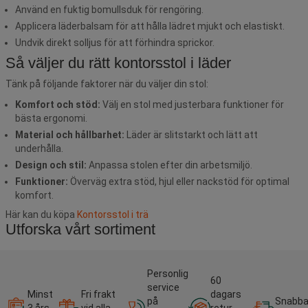
Använd en fuktig bomullsduk för rengöring.
Applicera läderbalsam för att hålla lädret mjukt och elastiskt.
Undvik direkt solljus för att förhindra sprickor.
Så väljer du rätt kontorsstol i läder
Tänk på följande faktorer när du väljer din stol:
Komfort och stöd:
Välj en stol med justerbara funktioner för
bästa ergonomi.
Material och hållbarhet:
Läder är slitstarkt och lätt att
underhålla.
Design och stil:
Anpassa stolen efter din arbetsmiljö.
Funktioner:
Överväg extra stöd, hjul eller nackstöd för optimal
komfort.
Här kan du köpa
Kontorsstol i trä
Utforska vårt sortiment
Personlig
60
service
Minst
Fri frakt
dagars
på
Snabb