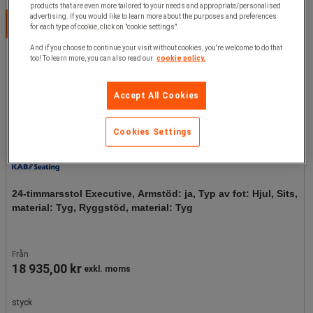
products that are even more tailored to your needs and appropriate/personalised
advertising. If you would like to learn more about the purposes and preferences
Välj alternativ
for each type of cookie, click on "cookie settings".
And if you choose to continue your visit without cookies, you're welcome to do that
too! To learn more, you can also read our
cookie policy.
Accept All Cookies
Cookies Settings
24-timmarsstol Executive, Armstöd: ja, Typ av fot: Hjul, Sits,
material: Tyg, Ryggstöd, material: Tyg
Från
18 935,00 kr
exkl. moms
styck