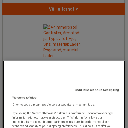
Välj alternativ
24-timmarsstol Controller, Armstöd: ja, Typ av fot: Hjul, Sits,
material: Läder, Ryggstöd, material: Läder
Continue without Accepting
Welcome to Witre!
Från
Offering you a customized visit of our website is important to us!
20 470,00 kr
exkl. moms
By clicking the "Accept all cookies" button, our platform will be able to exchange
information with your browser via cookies. This information allows our
marketing team and our internet partners to measure the performance of our
styck
website and to analyze your shopping preferences. This allows us to offer you