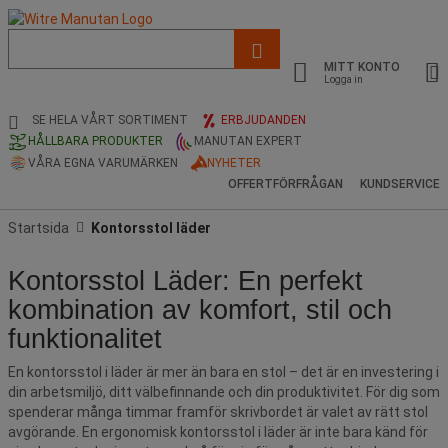
Lista
med
MITT KONTO
föreslagen
Logga in
webbsida
och
SE HELA VÅRT SORTIMENT
ERBJUDANDEN
sökhistorik
HÅLLBARA PRODUKTER
MANUTAN EXPERT
VÅRA EGNA VARUMÄRKEN
NYHETER
OFFERTFÖRFRÅGAN
KUNDSERVICE
Startsida
Kontorsstol läder
Kontorsstol Läder: En perfekt
kombination av komfort, stil och
funktionalitet
En kontorsstol i läder är mer än bara en stol – det är en investering i
din arbetsmiljö, ditt välbefinnande och din produktivitet. För dig som
spenderar många timmar framför skrivbordet är valet av rätt stol
avgörande. En ergonomisk kontorsstol i läder är inte bara känd för