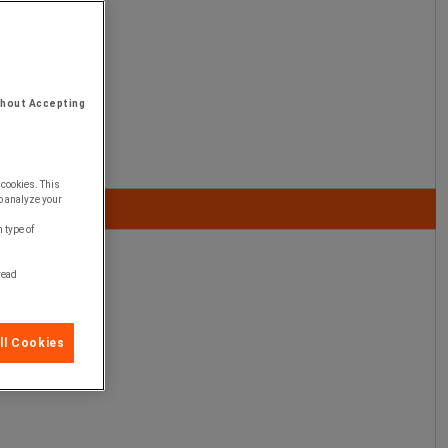
thout Accepting
 cookies. This
o analyze your
 type of
 read
ll Cookies