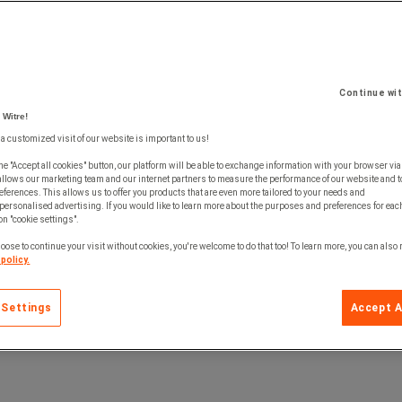
Continue wi
 Witre!
 a customized visit of our website is important to us!
he "Accept all cookies" button, our platform will be able to exchange information with your browser via
allows our marketing team and our internet partners to measure the performance of our website and t
Välj alternativ
ferences. This allows us to offer you products that are even more tailored to your needs and
personalised advertising. If you would like to learn more about the purposes and preferences for each
 on "cookie settings".
oose to continue your visit without cookies, you're welcome to do that too! To learn more, you can also
policy.
 Settings
Accept A