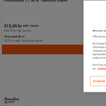
Förrådsback 1 l, 48 st - Manutan Expert
515,00 kr
exkl. moms
643,75 kr inkl. moms
Welcome to
förp med 48 st
Offering you
10,73 kr exkl. moms per enhet
By clicking t
information 
shopping pre
appropriate/
cookie, click
And if you ch
our
cookie 
Cookies