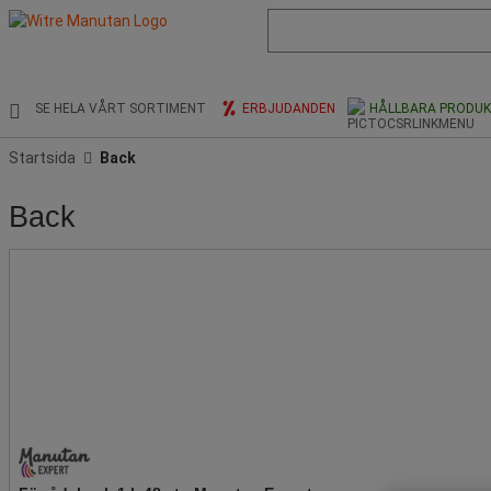
Lista
med
föreslagen
webbsida
och
SE HELA VÅRT SORTIMENT
ERBJUDANDEN
HÅLLBARA PRODU
sökhistorik
Startsida
Back
Back