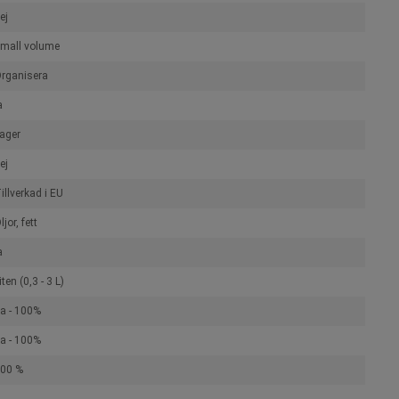
ej
mall volume
rganisera
a
ager
ej
illverkad i EU
ljor, fett
a
iten (0,3 - 3 L)
a - 100%
a - 100%
00 %