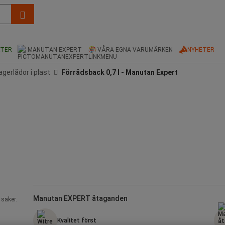
KTER
MANUTAN EXPERT
VÅRA EGNA VARUMÄRKEN
NYHETER
agerlådor i plast
Förrådsback 0,7 l - Manutan Expert
Manutan EXPERT åtaganden
 saker.
Kvalitet först