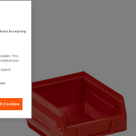
thout Accepting
 cookies. This
o analyze your
 type of
 read
ll Cookies