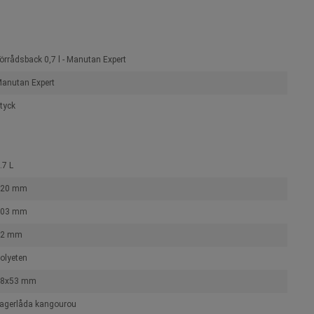
örrådsback 0,7 l - Manutan Expert
anutan Expert
tyck
.7 L
120 mm
103 mm
62 mm
olyeten
18x53 mm
agerlåda kangourou