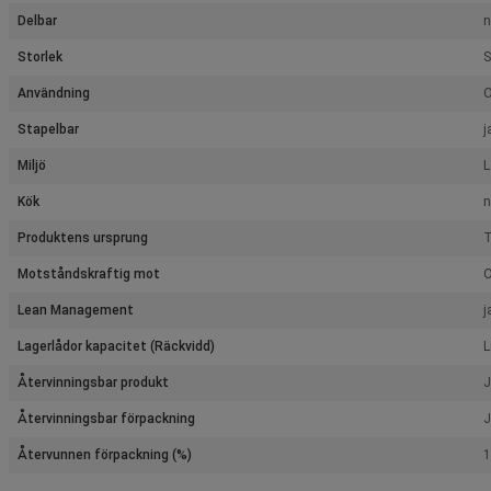
Delbar
n
Storlek
S
Användning
O
Stapelbar
j
Miljö
L
Kök
n
Produktens ursprung
T
Motståndskraftig mot
O
Lean Management
j
Lagerlådor kapacitet (Räckvidd)
L
Återvinningsbar produkt
J
Återvinningsbar förpackning
J
Återvunnen förpackning (%)
1