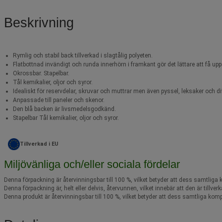
Beskrivning
Rymlig och stabil back tillverkad i slagtålig polyeten.
Flatbottnad invändigt och runda innerhörn i framkant gör det lättare att få upp
Okrossbar. Stapelbar.
Tål kemikalier, oljor och syror.
Idealiskt för reservdelar, skruvar och muttrar men även pyssel, leksaker och di
Anpassade till paneler och skenor.
Den blå backen är livsmedelsgodkänd.
Stapelbar Tål kemikalier, oljor och syror.
Tillverkad i EU
Miljövänliga och/eller sociala fördelar
Denna förpackning är återvinningsbar till 100 %, vilket betyder att dess samtliga
Denna förpackning är, helt eller delvis, återvunnen, vilket innebär att den är til
Denna produkt är återvinningsbar till 100 %, vilket betyder att dess samtliga komp