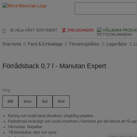
Lista
med
föreslagen
webbsida
och
SE HELA VÅRT SORTIMENT
ERBJUDANDEN
HÅLLBARA PRODU
sökhistorik
Startsida
Pack & Emballage
Förvaringslådor
Lagerlådor
L
Förrådsback 0,7 l - Manutan Expert
Färg :
Blå
Grön
Gul
Röd
Rymlig och stabil back tillverkad i slagtålig polyeten.
Flatbottnad invändigt och runda innerhörn i framkant gör det lättare att få upp
Okrossbar. Stapelbar.
Tål kemikalier, oljor och syror.