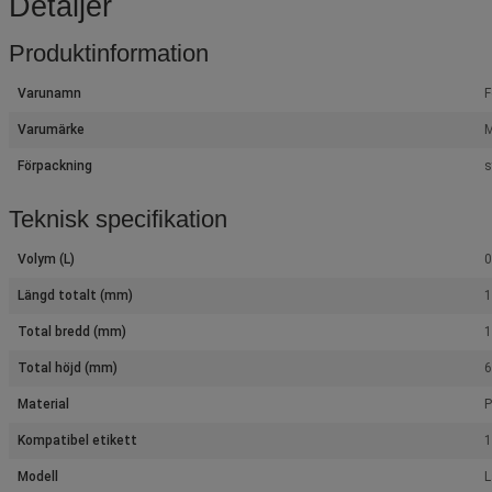
Detaljer
Produktinformation
Varunamn
F
Varumärke
M
Förpackning
s
Teknisk specifikation
Volym (L)
0
Längd totalt (mm)
Total bredd (mm)
Total höjd (mm)
Material
P
Kompatibel etikett
Modell
L