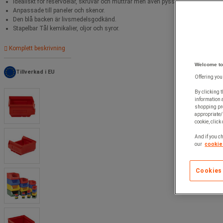
Idealiskt för reservdelar, skruvar och muttrar men även pyssel, leksaker och di
Anpassade till paneler och skenor.
Den blå backen är livsmedelsgodkänd.
Stapelbar Tål kemikalier, oljor och syror.
Komplett beskrivning
Welcome to
Tillverkad i EU
Offering you
By clicking t
information 
shopping pre
appropriate/
cookie, click
And if you ch
our
cookie 
Cookies