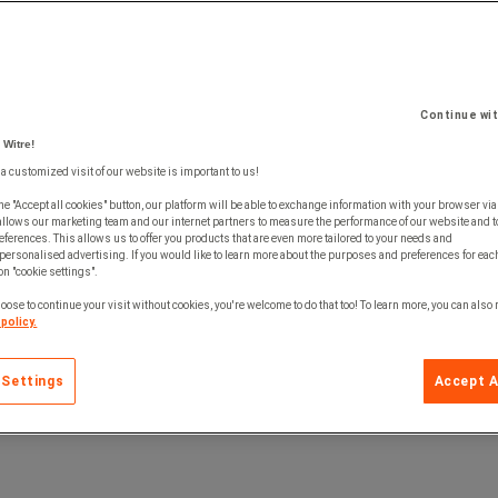
verse.
Rättvist och konkurrenskraftigt
Continue wi
 Witre!
 a customized visit of our website is important to us!
he "Accept all cookies" button, our platform will be able to exchange information with your browser via
allows our marketing team and our internet partners to measure the performance of our website and t
ferences. This allows us to offer you products that are even more tailored to your needs and
personalised advertising. If you would like to learn more about the purposes and preferences for each
 on "cookie settings".
oose to continue your visit without cookies, you're welcome to do that too! To learn more, you can also
policy.
 Settings
Accept A