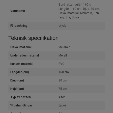
Bord rektangulärt 160 cm,
Längder: 160 cm, Djup: 80 cm,
Varunamn
Skiva, material: Melamin, Ben,
färg: Blå, Skiva
Förpackning
styck
Teknisk specifikation
Skiva, material
Melamin
Underredesmaterial
Metall
Kanter, material
PVC
Längder (cm)
160 cm
Djup (cm)
80 cm
Höjd (cm)
75 cm
Typ av botten
4 fot
Ytbehandlingar
Epoxi