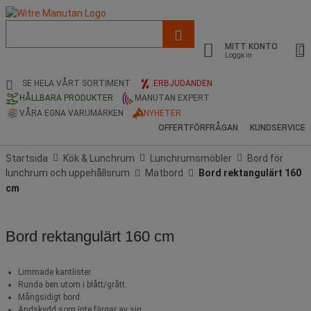
Lista
med
MITT KONTO
föreslagen
Logga in
webbsida
och
SE HELA VÅRT SORTIMENT
ERBJUDANDEN
sökhistorik
HÅLLBARA PRODUKTER
MANUTAN EXPERT
VÅRA EGNA VARUMÄRKEN
NYHETER
OFFERTFÖRFRÅGAN
KUNDSERVICE
Startsida
Kök & Lunchrum
Lunchrumsmöbler
Bord för
lunchrum och uppehållsrum
Matbord
Bord rektangulärt 160
cm
Bord rektangulärt 160 cm
Limmade kantlister.
Runda ben utom i blått/grått.
Mångsidigt bord.
Ändskydd som inte färgar av sig.