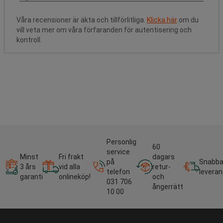
Våra recensioner är äkta och tillförlitliga.
Klicka här
om du
vill veta mer om våra förfaranden för autentisering och
kontroll.
Personlig
60
service
Minst
Fri frakt
dagars
på
Snabb
3 års
vid alla
retur-
telefon
leveran
garanti
onlineköp!
och
031 706
ångerrätt
10 00