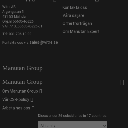
Witre AB
Kontakta oss
Argongatan 5
Våra säljare
431 53 Mölndal
Org.nr 556354-5226
Offertförfrågan
VAT.nr SE5563545226-01
Om Manutan Expert
Tel:
031 706 10 00
sales@witre.se
Kontakta oss via
Manutan Group
Manutan Group
Om Manutan Group
Vår CSR-policy
Arbeta hos oss
Discover our 26 subsidiaries in 17 countries.