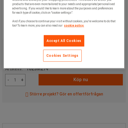
products that are even more tailored to your needs and appropriate/personalised
advertising. If you would like to learn more about the purposes and preferences
for each type of cookie, click on "cookie settings".
And if you choose to continue your visit without cookies, you're welcome to do that
too! To learn more, you can also read our
cookie policy.
Accept All Cookies
3 050,00 kr
exkl. moms
3 812,50 kr
inkl. moms
Cookies Settings
styck
Artikelnr:
1023M274
Köp nu
-
+
Större projekt? Gör en offertförfrågan