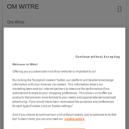
OM WITRE
Om Witre
Hållbarhet
Miljö & Kvalitet
PEIS - Skala för miljöpåverkan
Continue without Accepting
Blog
Welcome to Witre!
Offering you a customized visit of our website is important to us!
E-handelslösningar
By clicking the "Accept all cookies" button, our platform will be able to exchange
Tilläggstjänster
information with your browser via cookies. This information allows our
marketing team and our internet partners to measure the performance of our
website and to analyze your shopping preferences. This allows us to offer you
Köpvillkor
products that are even more tailored to your needs and appropriate/personalised
advertising. If you would like to learn more about the purposes and preferences
Integritetspolicy
for each type of cookie, click on "cookie settings".
And if you choose to continue your visit without cookies, you're welcome to do that
Cookie policy
too! To learn more, you can also read our
cookie policy.
Recensioner