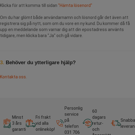
Klicka för att komma till sidan
"Hämta lösenord"
Om du har glömt både användarnamn och lösnord går det även att
registrera sig på nytt, som om du vore en ny kund. Du kommer då få
upp en meddelande som varnar dig att din epostadress använts
tidigare, men klicka bara "Ja" och gå vidare.
3.
Behöver du ytterligare hjälp?
Kontakta oss.
Personlig
60
service
Minst
Fri frakt
dagars
på
Snabb
3 års
vid alla
retur-
telefon
leveran
garanti
onlineköp!
och
031 706