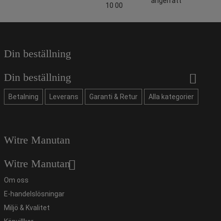
ångerrätt
10 00
Din beställning
Din beställning
Betalning
Leverans
Garanti & Retur
Alla kategorier
Witre Manutan
Witre Manutan
Om oss
E-handelslösningar
Miljö & Kvalitet