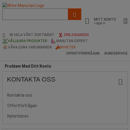
Lista
med
MITT KONTO
föreslagen
Logga in
webbsida
och
SE HELA VÅRT SORTIMENT
ERBJUDANDEN
sökhistorik
HÅLLBARA PRODUKTER
MANUTAN EXPERT
VÅRA EGNA VARUMÄRKEN
NYHETER
OFFERTFÖRFRÅGAN
KUNDSERVICE
Problem Med Ditt Konto
KONTAKTA OSS
Kontakta oss
Offertförfrågan
Nyhetsbrev