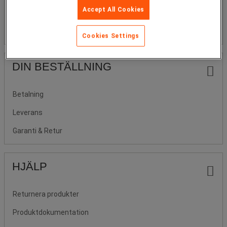
Accept All Cookies
Upphandlingar
Tillgänglighet
Cookies Settings
DIN BESTÄLLNING
Betalning
Leverans
Garanti & Retur
HJÄLP
Returnera produkter
Produktdokumentation