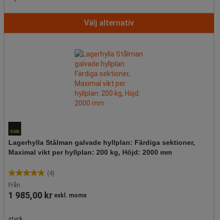
Välj alternativ
Lagerhylla Stålman galvade hyllplan: Färdiga sektioner,
Maximal vikt per hyllplan: 200 kg, Höjd: 2000 mm
(4)
4.8
Från
av
1 985,00 kr
exkl. moms
5
stjärnor.
4
styck