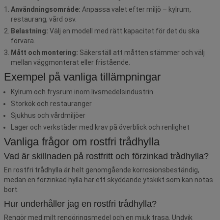
Användningsområde:
Anpassa valet efter miljö – kylrum,
restaurang, vård osv.
Belastning:
Välj en modell med rätt kapacitet för det du ska
förvara.
Mått och montering:
Säkerställ att måtten stämmer och välj
mellan väggmonterat eller fristående.
Exempel på vanliga tillämpningar
Kylrum och frysrum inom livsmedelsindustrin
Storkök och restauranger
Sjukhus och vårdmiljöer
Lager och verkstäder med krav på överblick och renlighet
Vanliga frågor om rostfri trådhylla
Vad är skillnaden på rostfritt och förzinkad trådhylla?
En rostfri trådhylla är helt genomgående korrosionsbeständig,
medan en förzinkad hylla har ett skyddande ytskikt som kan nötas
bort.
Hur underhåller jag en rostfri trådhylla?
Rengör med milt rengöringsmedel och en mjuk trasa. Undvik