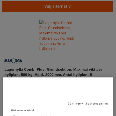
Välj alternativ
Lagerhylla Combi-Plus: Grundsektion, Maximal vikt per
hyllplan: 500 kg, Höjd: 2000 mm, Antal hyllplan: 5
Från
6 440,00 kr
exkl. moms
Continue without Accepting
styck
Welcome to Witre!