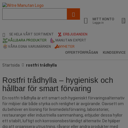
Lista
med
MITT KONTO
föreslagen
Logga in
webbsida
och
SE HELA VÅRT SORTIMENT
ERBJUDANDEN
sökhistorik
HÅLLBARA PRODUKTER
MANUTAN EXPERT
VÅRA EGNA VARUMÄRKEN
NYHETER
OFFERTFÖRFRÅGAN
KUNDSERVICE
Startsida
rostfri trådhylla
Rostfri trådhylla – hygienisk och
hållbar för smart förvaring
En rostfri trådhylla är ett smart och hygieniskt förvaringsalternativ
för miljöer där både styrka och renlighet är avgörande. Oavsett om
du behöver en lösning för livsmedelsförvaring, laboratorier,
restauranger eller industriella sammanhang, erbjuder dessa hyllor
ett stabilt, luftigt och korrosionsbeständigt alternativ. De hjälper
dig att organisera utrustning, råvaror eller andra produkter med