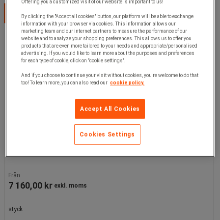
Offering you a customized visit of our website is important to us!
Välj alternativ
By clicking the "Accept all cookies" button, our platform will be able to exchange
information with your browser via cookies. This information allows our
marketing team and our internet partners to measure the performance of our
website and to analyze your shopping preferences. This allows us to offer you
products that are even more tailored to your needs and appropriate/personalised
advertising. If you would like to learn more about the purposes and preferences
for each type of cookie, click on "cookie settings".
And if you choose to continue your visit without cookies, you're welcome to do that
too! To learn more, you can also read our
cookie policy.
Accept All Cookies
Lagerhylla Combi-Plus: Grundsektion, Maximal vikt per
Cookies Settings
hyllplan: 500 kg, Höjd: 2000 mm, Antal hyllplan: 5
Från
7 160,00 kr
exkl. moms
styck