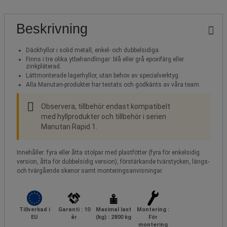
Beskrivning
Däckhyllor i solid metall, enkel- och dubbelsidiga.
Finns i tre olika ytbehandlingar: blå eller grå epoxifärg eller
zinkpläterad.
Lättmonterade lagerhyllor, utan behov av specialverktyg.
Alla Manutan-produkter har testats och godkänts av våra team.
Observera, tillbehör endast kompatibelt
med hyllprodukter och tillbehör i serien
Manutan Rapid 1.
Innehåller: fyra eller åtta stolpar med plastfötter (fyra för enkelsidig
version, åtta för dubbelsidig version), förstärkande tvärstycken, längs-
och tvärgående skenor samt monteringsanvisningar.
Tillverkad i
Garanti : 10
Maximal last
Montering :
EU
år
(kg) : 2800 kg
För
montering