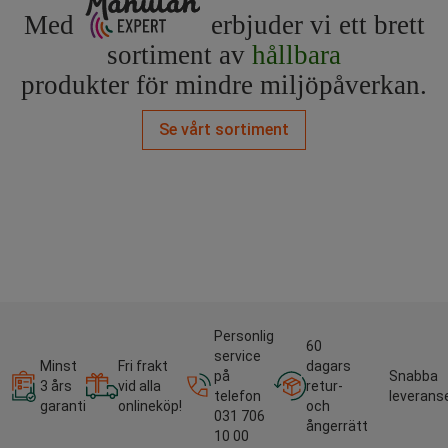
Med
erbjuder vi ett brett
sortiment av
hållbara
produkter för mindre miljöpåverkan.
Se vårt sortiment
Personlig
60
service
Minst
Fri frakt
dagars
på
Snabba
3 års
vid alla
retur-
telefon
leverans
garanti
onlineköp!
och
031 706
ångerrätt
10 00