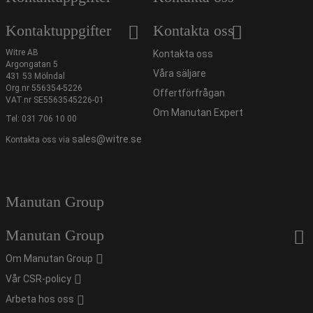
Kontaktuppgifter
Kontakta oss
Witre AB
Kontakta oss
Argongatan 5
Våra säljare
431 53 Mölndal
Org.nr 556354-5226
Offertförfrågan
VAT.nr SE5563545226-01
Om Manutan Expert
Tel:
031 706 10 00
sales@witre.se
Kontakta oss via
Manutan Group
Manutan Group
Om Manutan Group
Vår CSR-policy
Arbeta hos oss