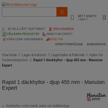
Lista
med
MITT KONTO
föreslagen
Logga in
webbsida
och
SE HELA VÅRT SORTIMENT
ERBJUDANDEN
sökhistorik
HÅLLBARA PRODUKTER
MANUTAN EXPERT
VÅRA EGNA VARUMÄRKEN
NYHETER
OFFERTFÖRFRÅGAN
KUNDSERVICE
Startsida
Lager & Industri
Lagerhyllor & Pallställ
Hyllor för
fordonsindustrin
Rapid 1 däckhyllor - djup 455 mm - Manutan
Expert
Rapid 1 däckhyllor - djup 455 mm - Manutan
Expert
Däckhyllor i solid metall, enkel- och dubbelsidiga.