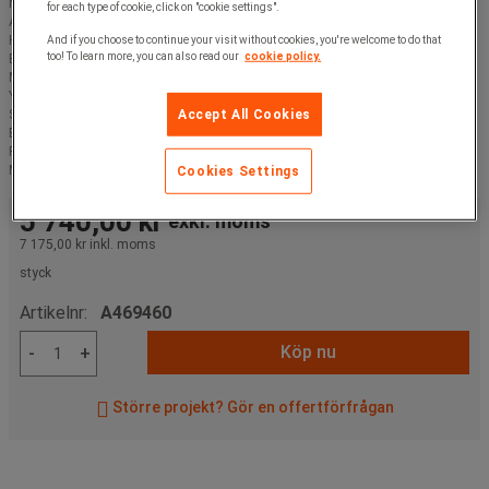
Modell :
for each type of cookie, click on "cookie settings".
Antal nivåer :
Höjd (mm) :
And if you choose to continue your visit without cookies, you're welcome to do that
too! To learn more, you can also read our
cookie policy.
Bredd (mm) :
Maximal vikt per nivå (kg) :
Ytbehandling :
Stolpe, färg :
Accept All Cookies
Balk, färg :
RAL nummer :
Maximal last (kg) :
Cookies Settings
5 740,00 kr
exkl. moms
7 175,00 kr
inkl. moms
styck
Artikelnr:
A469460
Köp nu
-
+
Större projekt? Gör en offertförfrågan