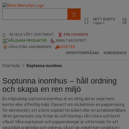
Lista
med
MITT KONTO
föreslagen
Logga in
webbsida
och
SE HELA VÅRT SORTIMENT
ERBJUDANDEN
sökhistorik
HÅLLBARA PRODUKTER
MANUTAN EXPERT
VÅRA EGNA VARUMÄRKEN
NYHETER
OFFERTFÖRFRÅGAN
KUNDSERVICE
Startsida
Soptunna inomhus
Soptunna inomhus – håll ordning
och skapa en ren miljö
En miljövänlig soptunna inomhus är en viktig del av varje hem,
kontor eller offentlig miljö. Oavsett om du behöver en papperskorg
för skrivbordet, ett större sopkärl för köket eller en avfallsbehållare
till en gemensam yta, hittar du rätt lösning i vårt stora och brett
utbud. Våra soptunnor och papperskorgar är utformade för att
vara både praktiska och stilrena, så att de enkelt kan smälta in i