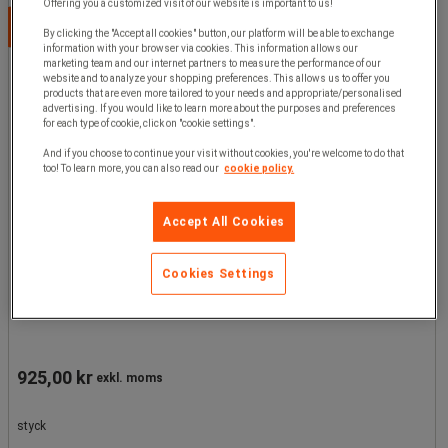
Offering you a customized visit of our website is important to us!
Välj alternativ
By clicking the "Accept all cookies" button, our platform will be able to exchange
information with your browser via cookies. This information allows our
marketing team and our internet partners to measure the performance of our
website and to analyze your shopping preferences. This allows us to offer you
products that are even more tailored to your needs and appropriate/personalised
advertising. If you would like to learn more about the purposes and preferences
for each type of cookie, click on "cookie settings".
And if you choose to continue your visit without cookies, you're welcome to do that
too! To learn more, you can also read our
cookie policy.
Accept All Cookies
Papperskorg med trycklock 40 L, Volym: 40 L, Öppning:
Cookies Settings
Tryck, Material: Metall, Material: Stål, Soptunna
925,00 kr
exkl. moms
styck