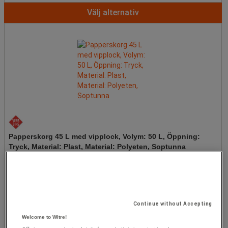
Välj alternativ
Papperskorg 45 L med vipplock, Volym: 50 L, Öppning:
Tryck, Material: Plast, Material: Polyeten, Soptunna
285,00 kr
exkl. moms
Continue without Accepting
styck
Welcome to Witre!