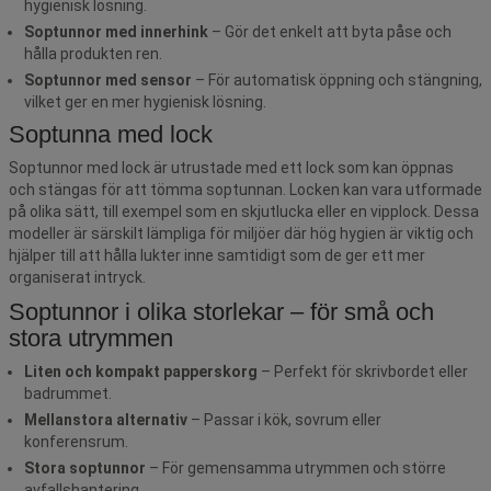
hygienisk lösning.
Soptunnor med innerhink
– Gör det enkelt att byta påse och
hålla produkten ren.
Soptunnor med sensor
– För automatisk öppning och stängning,
vilket ger en mer hygienisk lösning.
Soptunna med lock
Soptunnor med lock är utrustade med ett lock som kan öppnas
och stängas för att tömma soptunnan. Locken kan vara utformade
på olika sätt, till exempel som en skjutlucka eller en vipplock. Dessa
modeller är särskilt lämpliga för miljöer där hög hygien är viktig och
hjälper till att hålla lukter inne samtidigt som de ger ett mer
organiserat intryck.
Soptunnor i olika storlekar – för små och
stora utrymmen
Liten och kompakt papperskorg
– Perfekt för skrivbordet eller
badrummet.
Mellanstora alternativ
– Passar i kök, sovrum eller
konferensrum.
Stora soptunnor
– För gemensamma utrymmen och större
avfallshantering.