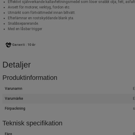
Effektivt självverkande kallavfettningsmedel som löser snabbt olja, fett, asfalt
Avsett för motorer, verktyg, fordon etc.
Utmärkt som förtvättmedel innan biltvätt.
Efterlämnar en rostskyddande blank yta.
Snabbseparerande.
Med en låsbar trigger
Garanti : 10 år
Detaljer
Produktinformation
Varunamn
E
Varumärke
E
Förpackning
s
Teknisk specifikation
Färg
G