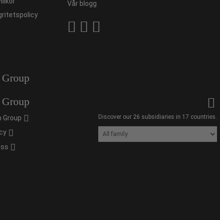
illkor
Vår blogg
gritetspolicy
 Group
 Group
Discover our 26 subsidiaries in 17 countries.
 Group
cy
oss