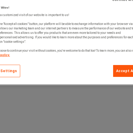
 Witre!
 a customized visit of our website is important to us!
he "Accept all cookies" button, our platform will be able to exchange information with your browser via
allows our marketing team and our internet partners to measure the performance of our website and t
ferences. This allows us to offer you products that are even more tailored to your needs and
personalised advertising. If you would like to learn more about the purposes and preferences for each
 on "cookie settings".
oose to continue your visit without cookies, you're welcome to do that too! To learn more, you can also
policy.
 Settings
Accept A