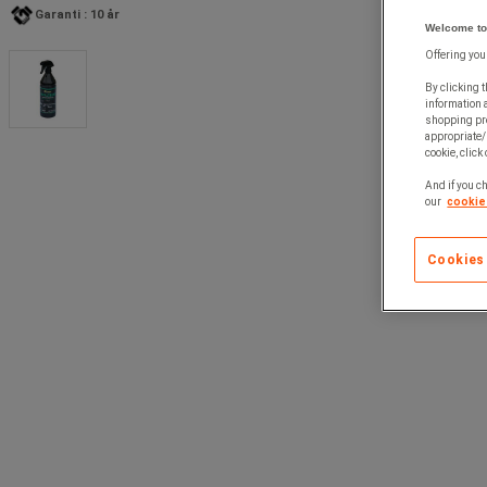
Garanti : 10 år
Welcome to
Offering you
By clicking t
information 
shopping pre
appropriate/
cookie, click
And if you ch
our
cookie 
Cookies