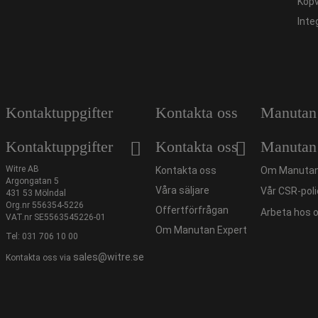
Köpv
Inte
Kontaktuppgifter
Kontakta oss
Manutan
Kontaktuppgifter
Kontakta oss
Manutan
Witre AB
Kontakta oss
Om Manutan
Argongatan 5
Våra säljare
Vår CSR-poli
431 53 Mölndal
Org.nr 556354-5226
Offertförfrågan
Arbeta hos 
VAT.nr SE5563545226-01
Om Manutan Expert
Tel:
031 706 10 00
sales@witre.se
Kontakta oss via