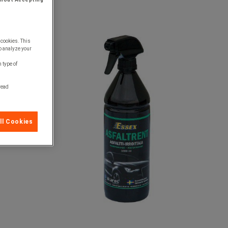
 cookies. This
o analyze your
 type of
 read
ll Cookies