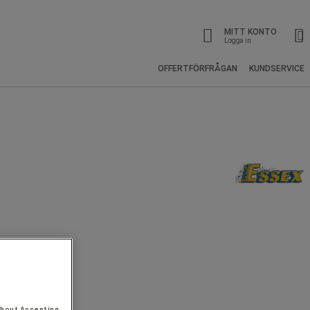
MITT KONTO
Logga in
OFFERTFÖRFRÅGAN
KUNDSERVICE
thout Accepting