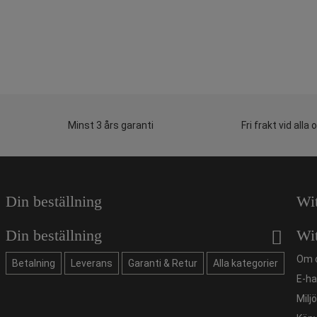
Minst 3 års garanti
Fri frakt vid alla 
Din beställning
Wi
Din beställning
Wi
Om 
Betalning
Leverans
Garanti & Retur
Alla kategorier
E-ha
Milj