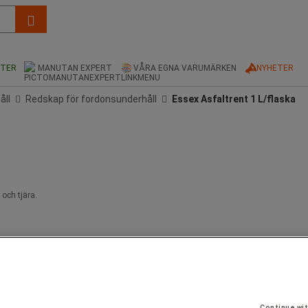
KTER
MANUTAN EXPERT
VÅRA EGNA VARUMÄRKEN
NYHETER
åll
Redskap för fordonsunderhåll
Essex Asfaltrent 1 L/flaska
 och tjära.
Continue wi