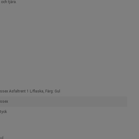
 och tjära.
ssex Asfaltrent 1 L/flaska, Färg: Gul
ssex
tyck
ul