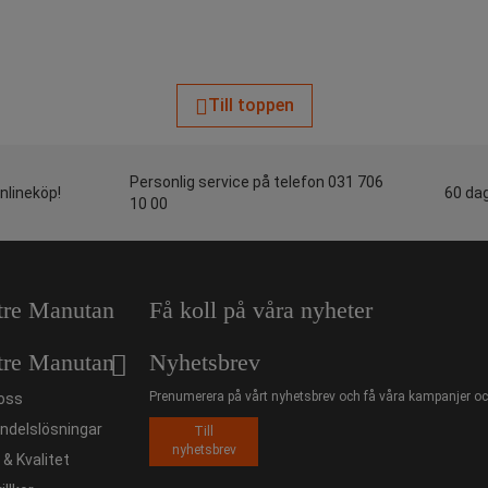
Till toppen
Personlig service på telefon 031 706
onlineköp!
60 dag
10 00
tre Manutan
Få koll på våra nyheter
tre Manutan
Nyhetsbrev
Prenumerera på vårt nyhetsbrev och få våra kampanjer och
oss
ndelslösningar
Till
nyhetsbrev
ö & Kvalitet