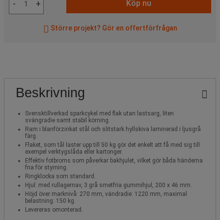
Köp nu
-
+
Större projekt? Gör en offertförfrågan
Beskrivning
Svensktillverkad sparkcykel med flak utan lastsarg, liten
svängradie samt stabil körning.
Ram i blanförzinkat stål och slitstark hyllskiva laminerad i ljusgrå
färg.
Flaket, som tål laster upp till 50 kg gör det enkelt att få med sig till
exempel verktygslåda eller kartonger.
Effektiv fotbroms som påverkar bakhjulet, vilket gör båda händerna
fria för styrning.
Ringklocka som standard.
Hjul: med rullagernav, 3 grå smetfria gummihjul, 200 x 46 mm.
Höjd över marknivå: 270 mm, vändradie: 1220 mm, maximal
belastning: 150 kg.
Levereras omonterad.