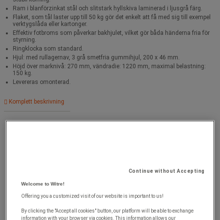
Ram i blanförzinkat stål och slitstark hyllskiva laminerad i ljusgrå färg.
Flaket, som tål laster upp till 50 kg gör det enkelt att få med sig till exempel
verktygslåda eller kartonger.
Effektiv fotbroms som påverkar bakhjulet, vilket gör båda händerna fria för
styrning.
Ringklocka som standard.
Hjul: med rullagernav, 3 grå smetfria gummihjul, 200 x 46 mm.
Höjd över marknivå: 270 mm, vändradie: 1220 mm, maximal belastning:
150 kg.
Levereras omonterad.
Komplett beskrivning
Kapacitet (kg) : 150
kg
Continue without Accepting
Welcome to Witre!
Offering you a customized visit of our website is important to us!
By clicking the "Accept all cookies" button, our platform will be able to exchange
information with your browser via cookies. This information allows our