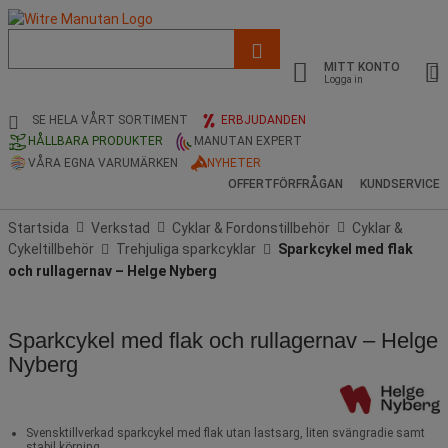
Lista
med
MITT KONTO
föreslagen
Logga in
webbsida
och
SE HELA VÅRT SORTIMENT
ERBJUDANDEN
sökhistorik
HÅLLBARA PRODUKTER
MANUTAN EXPERT
VÅRA EGNA VARUMÄRKEN
NYHETER
OFFERTFÖRFRÅGAN
KUNDSERVICE
Startsida
Verkstad
Cyklar & Fordonstillbehör
Cyklar &
Cykeltillbehör
Trehjuliga sparkcyklar
Sparkcykel med flak
och rullagernav – Helge Nyberg
Sparkcykel med flak och rullagernav – Helge
Nyberg
Svensktillverkad sparkcykel med flak utan lastsarg, liten svängradie samt
stabil körning.