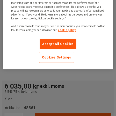
marketing team and our internet partners to measure the performance of our
website and to analyze your shopping preferences. This allows us to offer you
products that are even more tailored to your needs and appropriate/personalised
advertising. If you would like to learn more about the purposes and preferences
for each type of cookie, click on "cookie settings".
And if you choose to continue your visit without cookies, you're welcome to do that
too! To learn more, you can also read our
cookie policy.
Accept All Cookies
Cookies Settings
6 035,00 kr
exkl. moms
7 543,75 kr
inkl. moms
styck
Artikelnr:
48861