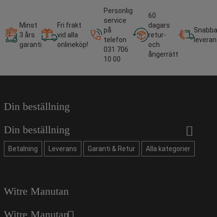
Personlig
60
service
Minst
Fri frakt
dagars
på
Snabb
3 års
vid alla
retur-
telefon
leveran
garanti
onlineköp!
och
031 706
ångerrätt
10 00
Din beställning
Din beställning
Betalning
Leverans
Garanti & Retur
Alla kategorier
Witre Manutan
Witre Manutan