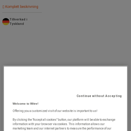
Komplett beskrivning
Tillverkad i
Tyskland
Continue without Accepting
Welcome to Witre!
Offering you a customized visit of our website is important to us!
By clicking the "Accept all cookies" button, our platform will be able to exchange
information with your browser via cookies. This information allows our
marketing team and our internet partners to measure the performance of our