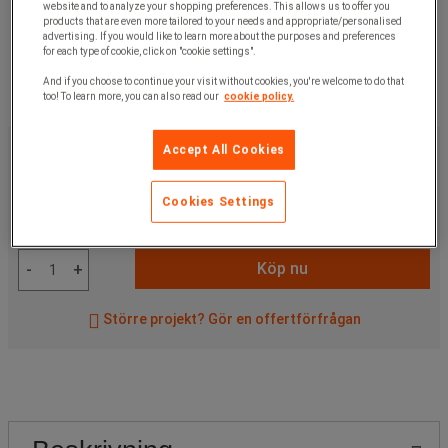
website and to analyze your shopping preferences. This allows us to offer you
products that are even more tailored to your needs and appropriate/personalised
advertising. If you would like to learn more about the purposes and preferences
for each type of cookie, click on "cookie settings".
And if you choose to continue your visit without cookies, you're welcome to do that
too! To learn more, you can also read our
cookie policy.
819,00 kr
exkl. moms
Accept All Cookies
1 023,75 kr
inkl. moms
styck
Cookies Settings
Artikelnr:
A170692
Köp nu
-
+
Större projekt? Gör en offertförfrågan