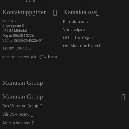
Kontaktuppgifter
Kontakta oss
Witre AB
Kontakta oss
Argongatan 5
Våra säljare
431 53 Mölndal
Org.nr 556354-5226
Offertförfrågan
VAT.nr SE5563545226-01
Om Manutan Expert
Tel:
031 706 10 00
sales@witre.se
Kontakta oss via
Manutan Group
Manutan Group
Om Manutan Group
Vår CSR-policy
Arbeta hos oss