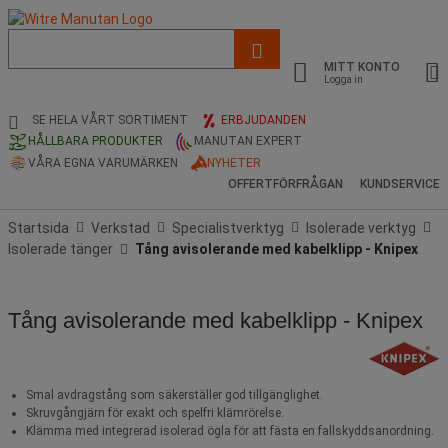
Lista
med
MITT KONTO
föreslagen
Logga in
webbsida
och
SE HELA VÅRT SORTIMENT
ERBJUDANDEN
sökhistorik
HÅLLBARA PRODUKTER
MANUTAN EXPERT
VÅRA EGNA VARUMÄRKEN
NYHETER
OFFERTFÖRFRÅGAN
KUNDSERVICE
Startsida
Verkstad
Specialistverktyg
Isolerade verktyg
Isolerade tänger
Tång avisolerande med kabelklipp - Knipex
Tång avisolerande med kabelklipp - Knipex
Smal avdragstång som säkerställer god tillgänglighet.
Skruvgångjärn för exakt och spelfri klämrörelse.
Klämma med integrerad isolerad ögla för att fästa en fallskyddsanordning.