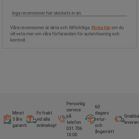
Våra recensioner är äkta och tillförlitliga.
Klicka här
om du
vill veta mer om våra förfaranden för autentisering och
kontroll.
Personlig
60
service
Minst
Fri frakt
dagars
på
Snabb
3 års
vid alla
retur-
telefon
leveran
garanti
onlineköp!
och
031 706
ångerrätt
10 00