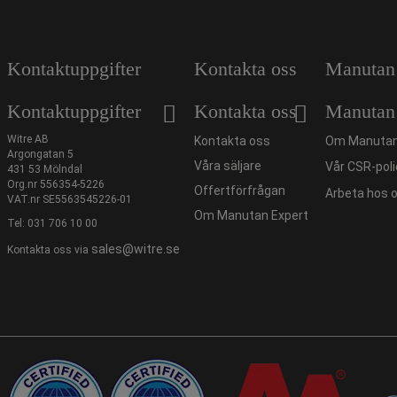
Kontaktuppgifter
Kontakta oss
Manutan
Kontaktuppgifter
Kontakta oss
Manutan
Witre AB
Kontakta oss
Om Manutan
Argongatan 5
Våra säljare
Vår CSR-poli
431 53 Mölndal
Org.nr 556354-5226
Offertförfrågan
Arbeta hos 
VAT.nr SE5563545226-01
Om Manutan Expert
Tel:
031 706 10 00
sales@witre.se
Kontakta oss via