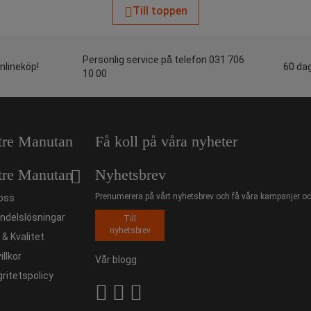
Till toppen
Personlig service på telefon 031 706
onlineköp!
60 dag
10 00
tre Manutan
Få koll på våra nyheter
tre Manutan
Nyhetsbrev
Prenumerera på vårt nyhetsbrev och få våra kampanjer och
oss
ndelslösningar
Till
nyhetsbrev
ö & Kvalitet
illkor
Vår blogg
gritetspolicy