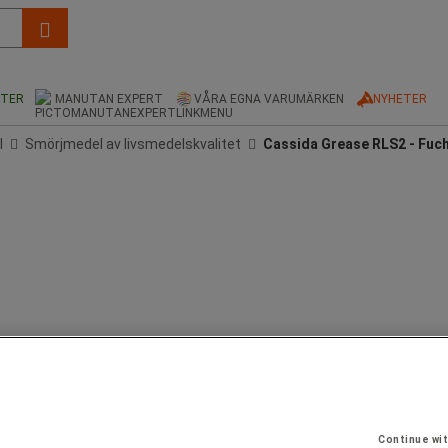
KTER
MANUTAN EXPERT
VÅRA EGNA VARUMÄRKEN
NYHETER
l
Smörjmedel av livsmedelskvalitet
Cassida Grease RLS2 - Fuc
Continue wi