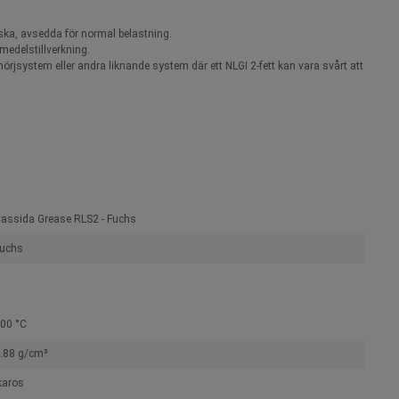
ka, avsedda för normal belastning.
medelstillverkning.
system eller andra liknande system där ett NLGI 2-fett kan vara svårt att
assida Grease RLS2 - Fuchs
uchs
00 °C
.88 g/cm³
karos