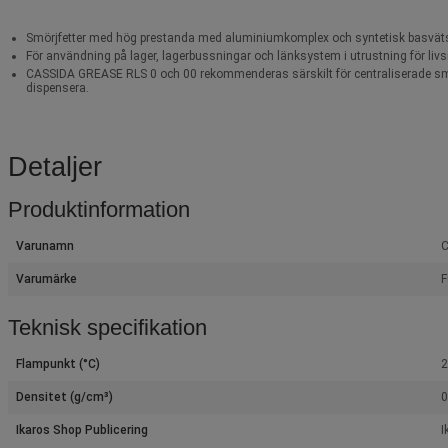
Smörjfetter med hög prestanda med aluminiumkomplex och syntetisk basväts
För användning på lager, lagerbussningar och länksystem i utrustning för livs
CASSIDA GREASE RLS 0 och 00 rekommenderas särskilt för centraliserade smörj
dispensera.
Detaljer
Produktinformation
Varunamn
C
Varumärke
F
Teknisk specifikation
Flampunkt (°C)
2
Densitet (g/cm³)
0
Ikaros Shop Publicering
I