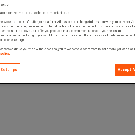
ka, avsedda för normal belastning.
 Witre!
medelstillverkning.
system eller andra liknande system där ett NLGI 2-fett kan vara svårt att dispen
 a customized visit of our website is important to us!
he "Accept all cookies" button, our platform will be able to exchange information with your browser via
allows our marketing team and our internet partners to measure the performance of our website and t
ferences. This allows us to offer you products that are even more tailored to your needs and
personalised advertising. If you would like to learn more about the purposes and preferences for each
 on "cookie settings".
oose to continue your visit without cookies, you're welcome to do that too! To learn more, you can also
policy.
 Settings
Accept A