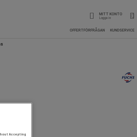
MITT KONTO
Logga in
OFFERTFÖRFRÅGAN
KUNDSERVICE
hs
thout Accepting