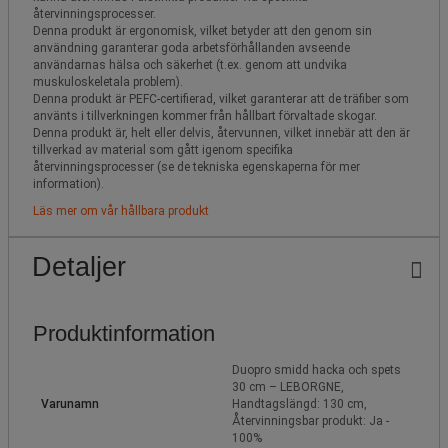
återvinningsprocesser.
Denna produkt är ergonomisk, vilket betyder att den genom sin
användning garanterar goda arbetsförhållanden avseende
användarnas hälsa och säkerhet (t.ex. genom att undvika
muskuloskeletala problem).
Denna produkt är PEFC-certifierad, vilket garanterar att de träfiber som
använts i tillverkningen kommer från hållbart förvaltade skogar.
Denna produkt är, helt eller delvis, återvunnen, vilket innebär att den är
tillverkad av material som gått igenom specifika
återvinningsprocesser (se de tekniska egenskaperna för mer
information).
Läs mer om vår hållbara produkt
Detaljer
Produktinformation
Duopro smidd hacka och spets
30 cm – LEBORGNE,
Varunamn
Handtagslängd: 130 cm,
Återvinningsbar produkt: Ja -
100%