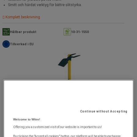
Smitt och härdat verktyg för bättre slitstyrka.
Komplett beskrivning
Hållbar produkt
10-31-1550
Tillverkad i EU
Continue without Accepting
Welcome to Witre!
Offering you a customized visit of our website is important to us!
By clicking the "Accept all cookies" button, our platform will be able to exchange