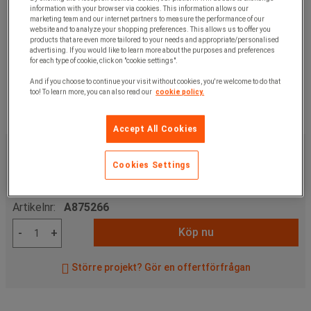
information with your browser via cookies. This information allows our
marketing team and our internet partners to measure the performance of our
website and to analyze your shopping preferences. This allows us to offer you
products that are even more tailored to your needs and appropriate/personalised
advertising. If you would like to learn more about the purposes and preferences
for each type of cookie, click on "cookie settings".
And if you choose to continue your visit without cookies, you're welcome to do that
too! To learn more, you can also read our
cookie policy.
Accept All Cookies
489,00 kr
exkl. moms
611,25 kr
inkl. moms
Cookies Settings
styck
Artikelnr:
A875266
Köp nu
-
+
Större projekt? Gör en offertförfrågan