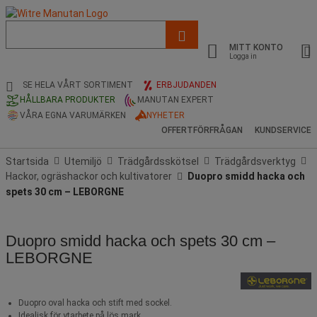
Lista
med
MITT KONTO
föreslagen
Logga in
webbsida
och
SE HELA VÅRT SORTIMENT
ERBJUDANDEN
sökhistorik
HÅLLBARA PRODUKTER
MANUTAN EXPERT
VÅRA EGNA VARUMÄRKEN
NYHETER
OFFERTFÖRFRÅGAN
KUNDSERVICE
Startsida
Utemiljö
Trädgårdsskötsel
Trädgårdsverktyg
Hackor, ogräshackor och kultivatorer
Duopro smidd hacka och
spets 30 cm – LEBORGNE
Duopro smidd hacka och spets 30 cm –
LEBORGNE
Duopro oval hacka och stift med sockel.
Idealisk för ytarbete på lös mark.