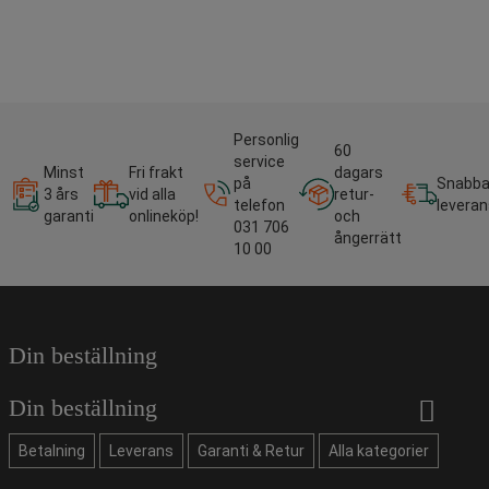
Personlig
60
service
Minst
Fri frakt
dagars
på
Snabb
3 års
vid alla
retur-
telefon
leveran
garanti
onlineköp!
och
031 706
ångerrätt
10 00
Din beställning
Din beställning
Betalning
Leverans
Garanti & Retur
Alla kategorier