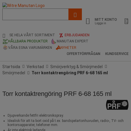
Lista
med
MITT KONTO
föreslagen
Logga in
webbsida
och
SE HELA VÅRT SORTIMENT
ERBJUDANDEN
sökhistorik
HÅLLBARA PRODUKTER
MANUTAN EXPERT
VÅRA EGNA VARUMÄRKEN
NYHETER
OFFERTFÖRFRÅGAN
KUNDSERVICE
Startsida
Verkstad
Smörjverktyg & Smörjmedel
Smörjmedel
Torr kontaktrengöring PRF 6-68 165 ml
Torr kontaktrengöring PRF 6-68 165 ml
Djupverkande fettfri elektronikspray.
Idealisk för att ta bort oxid på t.ex. bandspelartonhuvuden, radio-, TV- och
kontorsapparater, telefoner mm.
Är inte elektrisk ledande.