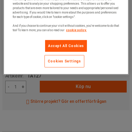
website and to analyze your shopping preferences. This allows us to offer you
products that are even more tailored to your needs and appropriate/personalised
advertising. If you would like to learn more about the purposes and preferences
for each type of cookie, click on "cookie settings".
And if you choose to continue your visit without cookies, you're welcome to do that
too! To learn more, you can also read our
cookie policy.
869,00 kr
exkl. moms
Accept All Cookies
1 086,25 kr
inkl. moms
förp med 12 st
Cookies Settings
72,42 kr exkl. moms per enhet
Artikelnr:
TA127
Köp nu
-
+
Större projekt? Gör en offertförfrågan