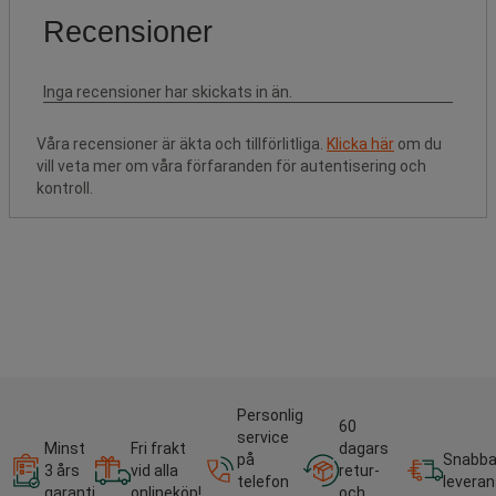
Våra recensioner är äkta och tillförlitliga.
Klicka här
om du
vill veta mer om våra förfaranden för autentisering och
kontroll.
Personlig
60
service
Minst
Fri frakt
dagars
på
Snabb
3 års
vid alla
retur-
telefon
leveran
garanti
onlineköp!
och