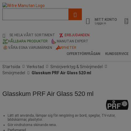
Lista
med
MITT KONTO
föreslagen
Logga in
webbsida
och
SE HELA VÅRT SORTIMENT
ERBJUDANDEN
sökhistorik
HÅLLBARA PRODUKTER
MANUTAN EXPERT
VÅRA EGNA VARUMÄRKEN
NYHETER
OFFERTFÖRFRÅGAN
KUNDSERVICE
Startsida
Verkstad
Smörjverktyg & Smörjmedel
Smörjmedel
Glasskum PRF Air Glass 520 ml
Glasskum PRF Air Glass 520 ml
Lätt att använda, lämpar sig för rengöring av bord, speglar, TV-rutor,
bildskärmar, plastytor.
Gör vindrutorna skinande rena.
Parfymerad.