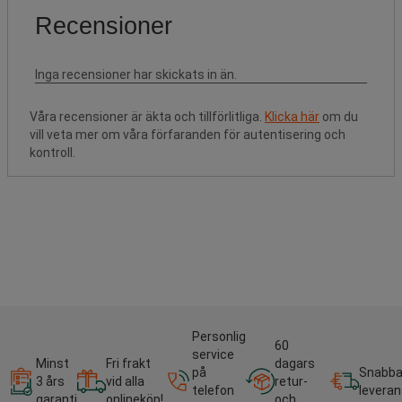
Våra recensioner är äkta och tillförlitliga.
Klicka här
om du
vill veta mer om våra förfaranden för autentisering och
kontroll.
Personlig
60
service
Minst
Fri frakt
dagars
på
Snabb
3 års
vid alla
retur-
telefon
leveran
garanti
onlineköp!
och