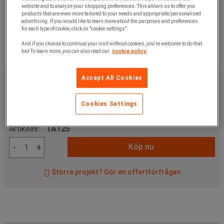
website and to analyze your shopping preferences. This allows us to offer you
products that are even more tailored to your needs and appropriate/personalised
advertising. If you would like to learn more about the purposes and preferences
for each type of cookie, click on "cookie settings".
And if you choose to continue your visit without cookies, you're welcome to do that
too! To learn more, you can also read our
cookie policy.
879,00 kr
exkl. moms
Accept All Cookies
1 098,75 kr
inkl. moms
förp med 12 st
Cookies Settings
73,25 kr exkl. moms per enhet
Artikelnr:
TA125
Köp nu
-
+
Större projekt? Gör en offertförfrågan