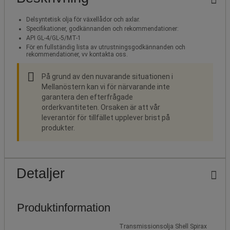
Delsyntetisk olja för växellådor och axlar.
Specifikationer, godkännanden och rekommendationer:
API GL-4/GL-5/MT-1
För en fullständig lista av utrustningsgodkännanden och
rekommendationer, vv kontakta oss.
På grund av den nuvarande situationen i
Mellanöstern kan vi för närvarande inte
garantera den efterfrågade
orderkvantiteten. Orsaken är att vår
leverantör för tillfället upplever brist på
produkter.
Detaljer
Produktinformation
Transmissionsolja Shell Spirax