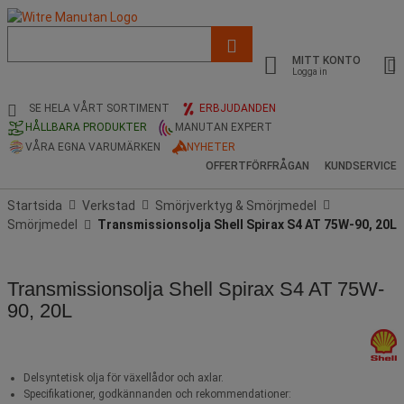
Lista
med
MITT KONTO
föreslagen
Logga in
webbsida
och
SE HELA VÅRT SORTIMENT
ERBJUDANDEN
sökhistorik
HÅLLBARA PRODUKTER
MANUTAN EXPERT
VÅRA EGNA VARUMÄRKEN
NYHETER
OFFERTFÖRFRÅGAN
KUNDSERVICE
Startsida
Verkstad
Smörjverktyg & Smörjmedel
Smörjmedel
Transmissionsolja Shell Spirax S4 AT 75W-90, 20L
Transmissionsolja Shell Spirax S4 AT 75W-
90, 20L
Delsyntetisk olja för växellådor och axlar.
Specifikationer, godkännanden och rekommendationer: