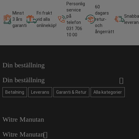
Personlig
60
service
Minst
Fri frakt
dagars
på
Snabb
3 års
vid alla
retur-
telefon
leveran
garanti
onlineköp!
och
031 706
ångerrätt
10 00
Din beställning
Din beställning
Betalning
Leverans
Garanti & Retur
Alla kategorier
Witre Manutan
Witre Manutan