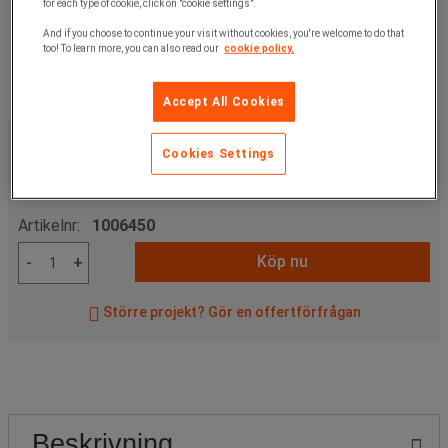
for each type of cookie, click on "cookie settings".
And if you choose to continue your visit without cookies, you're welcome to do that
too! To learn more, you can also read our
cookie policy.
Accept All Cookies
3 575,00 kr
exkl. moms
Cookies Settings
4 468,75 kr
inkl. moms
styck
Artikelnr:
1006450
Köp nu
-
+
Större projekt? Gör en offertförfrågan
Beskrivning