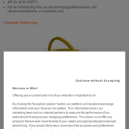
API GL-4/GL-5/MT-1
För en fullständig lista av utrustningsgodkännanden och
rekommendationer, vv kontakta oss.
Komplett beskrivning
Continue without Accepting
Welcome to Witre!
Offering you a customized visit of our website is important to us!
By clicking the "Accept all cookies" button, our platform will be able to exchange
information with your browser via cookies. This information allows our
marketing team and our internet partners to measure the performance of our
website and to analyze your shopping preferences. This allows us to offer you
products that are even more tailored to your needs and appropriate/personalised
advertising. If you would like to learn more about the purposes and preferences