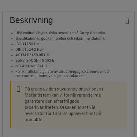
Beskrivning
Högkvalitativ hydraulolja utvecklad på Grupp II-basolja.
Specifikationer, godkännanden och rekommendationer:
ISO 11158 HM
DIN 51524-2 HLP
ASTM D6158-05 HM
Eaton E-FDGN-TB002-E
MB Approval 341.0
För en fullständig lista av utrustningsgodkännanden och
rekommendationer, vänligen kontakta oss.
På grund av den nuvarande situationen i
Mellanöstern kan vi för närvarande inte
garantera den efterfrågade
orderkvantiteten. Orsaken är att vår
leverantör för tillfället upplever brist på
produkter.