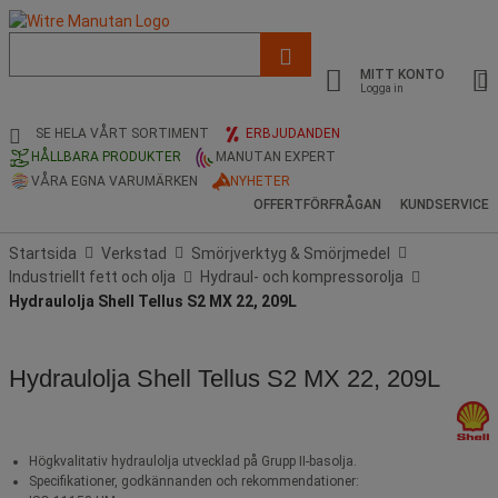
Lista
med
MITT KONTO
föreslagen
Logga in
webbsida
och
SE HELA VÅRT SORTIMENT
ERBJUDANDEN
sökhistorik
HÅLLBARA PRODUKTER
MANUTAN EXPERT
VÅRA EGNA VARUMÄRKEN
NYHETER
OFFERTFÖRFRÅGAN
KUNDSERVICE
Startsida
Verkstad
Smörjverktyg & Smörjmedel
Industriellt fett och olja
Hydraul- och kompressorolja
Hydraulolja Shell Tellus S2 MX 22, 209L
Hydraulolja Shell Tellus S2 MX 22, 209L
Högkvalitativ hydraulolja utvecklad på Grupp II-basolja.
Specifikationer, godkännanden och rekommendationer: