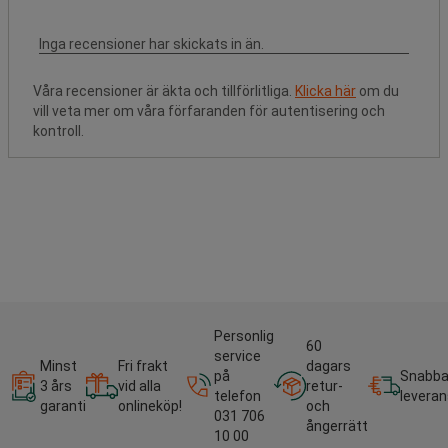
Våra recensioner är äkta och tillförlitliga.
Klicka här
om du
vill veta mer om våra förfaranden för autentisering och
kontroll.
Personlig
60
service
Minst
Fri frakt
dagars
på
Snabb
3 års
vid alla
retur-
telefon
leveran
garanti
onlineköp!
och
031 706
ångerrätt
10 00