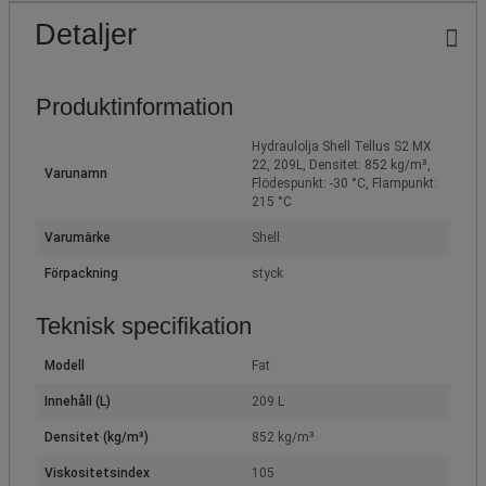
Detaljer
Produktinformation
Hydraulolja Shell Tellus S2 MX
22, 209L, Densitet: 852 kg/m³,
Varunamn
Flödespunkt: -30 °C, Flampunkt:
215 °C
Varumärke
Shell
Förpackning
styck
Teknisk specifikation
Modell
Fat
Innehåll (L)
209 L
Densitet (kg/m³)
852 kg/m³
Viskositetsindex
105