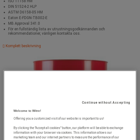
ISO 11158 HM
DIN 51524-2 HLP
ASTM D6158-05 HM
Eaton E-FDGN-TB002-E
MB Approval 341.0
För en fullständig lista av utrustningsgodkännanden och
rekommendationer, vänligen kontakta oss.
Komplett beskrivning
Continue without Accepting
Welcome to Witre!
Offering you a customized visit of our website is important to us!
By clicking the "Accept all cookies" button, our platform will be able to exchange
information with your browser via cookies. This information allows our
marketing team and our internet partners to measure the performance of our