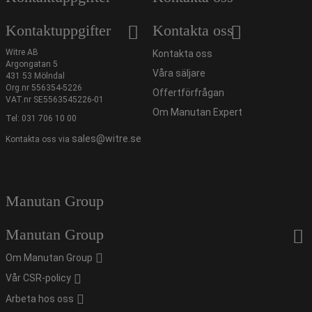
Kontaktuppgifter
Kontakta oss
Witre AB
Kontakta oss
Argongatan 5
Våra säljare
431 53 Mölndal
Org.nr 556354-5226
Offertförfrågan
VAT.nr SE5563545226-01
Om Manutan Expert
Tel:
031 706 10 00
sales@witre.se
Kontakta oss via
Manutan Group
Manutan Group
Om Manutan Group
Vår CSR-policy
Arbeta hos oss