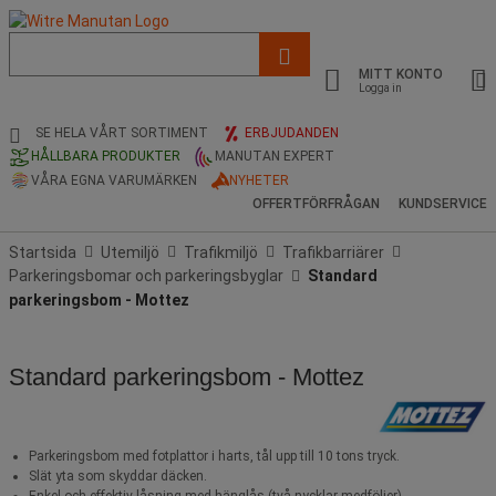
Lista
med
MITT KONTO
föreslagen
Logga in
webbsida
och
SE HELA VÅRT SORTIMENT
ERBJUDANDEN
sökhistorik
HÅLLBARA PRODUKTER
MANUTAN EXPERT
VÅRA EGNA VARUMÄRKEN
NYHETER
OFFERTFÖRFRÅGAN
KUNDSERVICE
Startsida
Utemiljö
Trafikmiljö
Trafikbarriärer
Parkeringsbomar och parkeringsbyglar
Standard
parkeringsbom - Mottez
Standard parkeringsbom - Mottez
Parkeringsbom med fotplattor i harts, tål upp till 10 tons tryck.
Slät yta som skyddar däcken.
Enkel och effektiv låsning med hänglås (två nycklar medföljer).