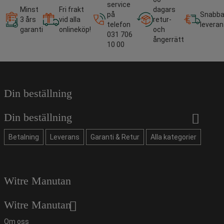
service
Minst
Fri frakt
dagars
på
Snabb
3 års
vid alla
retur-
telefon
leveran
garanti
onlineköp!
och
031 706
ångerrätt
10 00
Din beställning
Din beställning
Betalning
Leverans
Garanti & Retur
Alla kategorier
Witre Manutan
Witre Manutan
Om oss