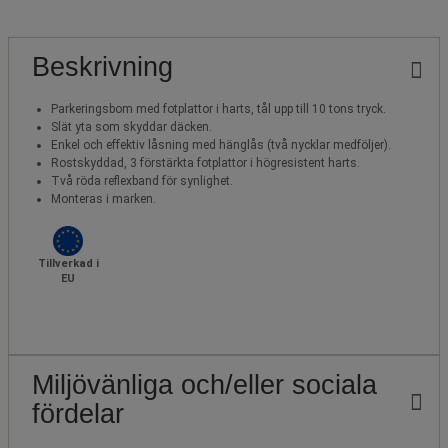
Beskrivning
Parkeringsbom med fotplattor i harts, tål upp till 10 tons tryck.
Slät yta som skyddar däcken.
Enkel och effektiv låsning med hänglås (två nycklar medföljer).
Rostskyddad, 3 förstärkta fotplattor i högresistent harts.
Två röda reflexband för synlighet.
Monteras i marken.
Tillverkad i
EU
Miljövänliga och/eller sociala
fördelar