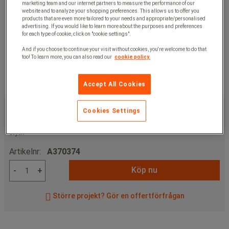
marketing team and our internet partners to measure the performance of our
website and to analyze your shopping preferences. This allows us to offer you
products that are even more tailored to your needs and appropriate/personalised
advertising. If you would like to learn more about the purposes and preferences
for each type of cookie, click on "cookie settings".
And if you choose to continue your visit without cookies, you're welcome to do that
too! To learn more, you can also read our
cookie policy.
Accept All Cookies
1 230,00 kr
exkl. moms
Cookies Settings
1 537,50 kr
inkl. moms
styck
Artikelnr:
A370374
Köp nu
-
+
Större projekt? Gör en offertförfrågan