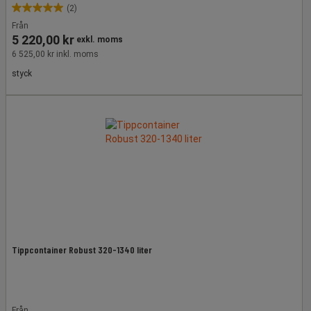
(2)
5.0
Från
av
5 220,00 kr
exkl. moms
5
6 525,00 kr inkl. moms
stjärnor.
2
styck
recensioner
Tippcontainer Robust 320-1340 liter
Från