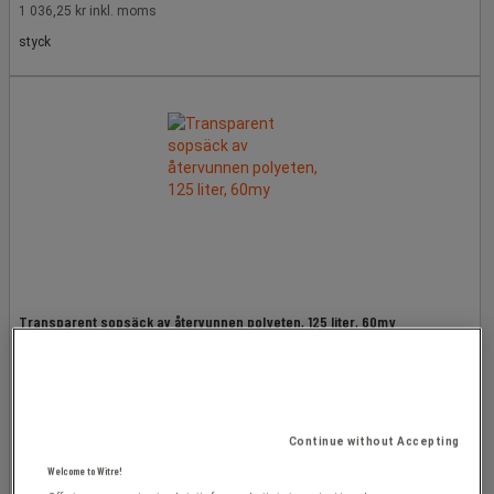
1 036,25 kr inkl. moms
styck
Transparent sopsäck av återvunnen polyeten, 125 liter, 60my
819,00 kr
exkl. moms
Continue without Accepting
1 023,75 kr inkl. moms
Welcome to Witre!
förp med 150 st