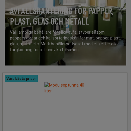
AVFALLSHANTERING FÖR PAPPER,
PLAST, GLAS OCH METALL
Välj lämpliga behållare för olika avfallstyper såsom
papperskorgar och källsorteringskärl för mat, papper, plast,
glas, metall etc. Märk behållarna tydligt med etiketter eller
färgkodning för att undvika förvirring.
Våra bästa priser