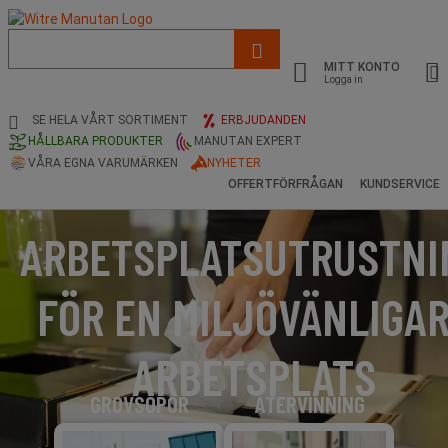
Lista
med
MITT KONTO
föreslagen
Logga in
webbsida
och
SE HELA VÅRT SORTIMENT
ERBJUDANDEN
sökhistorik
HÅLLBARA PRODUKTER
MANUTAN EXPERT
VÅRA EGNA VARUMÄRKEN
NYHETER
OFFERTFÖRFRÅGAN
KUNDSERVICE
ARBETSPLATSUTRUSTNI
FÖR EN MILJÖVÄNLIGA
ARBETSPLATS
GROVSOPOR
ÅTERVINNING