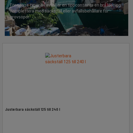
För större typer av avfall är en tippcontainer en bra lösning.
Komplettera med säckställ eller avfallsbehållare för
grovsopor.
Justerbara säckställ 125 till 240 l