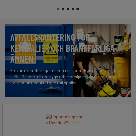
AVFALLSHANTERING FÖR
KEMIKALIER OCH BRANDFARLIGA
ÄMNEN
Förvara brandfarliga ämnen i ett brandsäkert och godkänt
skåp. Säkerställ en trygg arbetsmiljö med vårt sortiment
av uppsamlingskärl och miljöpallar.