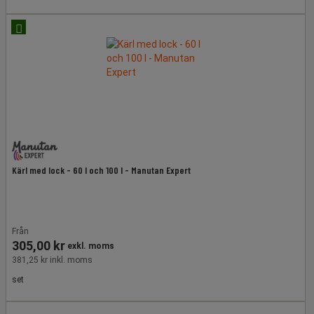
recension
Kärl med lock - 60 l och 100 l - Manutan Expert
Från
305,00 kr
exkl. moms
381,25 kr inkl. moms
set