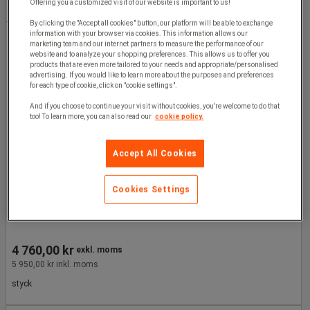
Offering you a customized visit of our website is important to us!
5,46 kr exkl. moms per enhet
By clicking the "Accept all cookies" button, our platform will be able to exchange
information with your browser via cookies. This information allows our
marketing team and our internet partners to measure the performance of our
website and to analyze your shopping preferences. This allows us to offer you
products that are even more tailored to your needs and appropriate/personalised
advertising. If you would like to learn more about the purposes and preferences
for each type of cookie, click on "cookie settings".
And if you choose to continue your visit without cookies, you're welcome to do that
too! To learn more, you can also read our
cookie policy.
Accept All Cookies
Avfallsbehållare - 1100 l - Manutan Expert
Cookies Settings
4 760,00 kr
exkl. moms
5 950,00 kr inkl. moms
styck