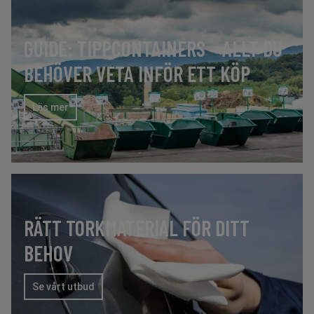
GUIDE: TIPPCONTAINERS – ALLT DU
BEHÖVER VETA INFÖR ETT KÖP
Läs mer
RÄTT TORKMATERIAL FÖR DITT
BEHOV
Se vårt utbud