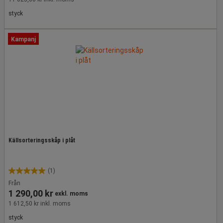
styck
Kampanj
Källsorteringsskåp i plåt
(1)
5.0
Från
av
1 290,00 kr
exkl. moms
5
1 612,50 kr inkl. moms
stjärnor.
1
styck