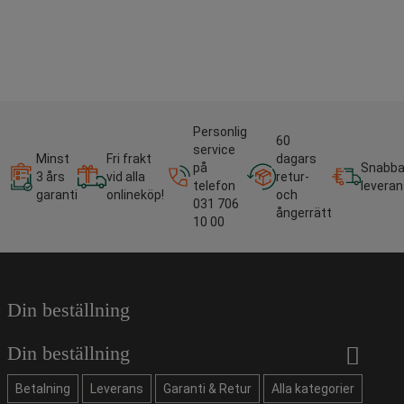
Personlig
60
service
Minst
Fri frakt
dagars
på
Snabb
3 års
vid alla
retur-
telefon
leveran
garanti
onlineköp!
och
031 706
ångerrätt
10 00
Din beställning
Din beställning
Betalning
Leverans
Garanti & Retur
Alla kategorier