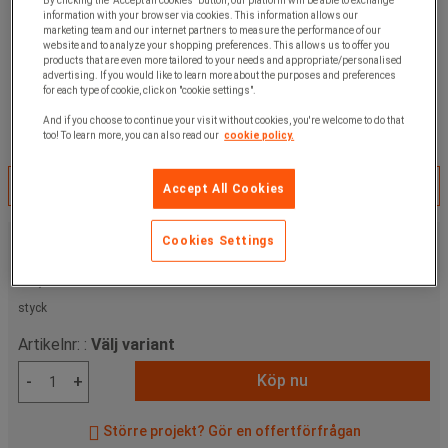
By clicking the "Accept all cookies" button, our platform will be able to exchange
information with your browser via cookies. This information allows our
marketing team and our internet partners to measure the performance of our
website and to analyze your shopping preferences. This allows us to offer you
products that are even more tailored to your needs and appropriate/personalised
advertising. If you would like to learn more about the purposes and preferences
for each type of cookie, click on "cookie settings".
And if you choose to continue your visit without cookies, you're welcome to do that
too! To learn more, you can also read our
cookie policy.
Välj variant
Accept All Cookies
Från
Cookies Settings
99,00 kr
exkl. moms
123,75 kr
inkl. moms
styck
Artikelnr: :
Välj variant
Köp nu
-
+
Större projekt? Gör en offertförfrågan