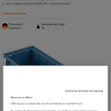
Kan staplas med plocklåda RK i samma storlek.
Mer information
Tillverkad i
Maximal last (kg) :
Tyskland
10
Continue without Accepting
Welcome to Witre!
Offering you a customized visit of our website is important to us!