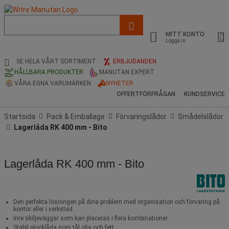
Lista
med
MITT KONTO
föreslagen
Logga in
webbsida
och
SE HELA VÅRT SORTIMENT
ERBJUDANDEN
sökhistorik
HÅLLBARA PRODUKTER
MANUTAN EXPERT
VÅRA EGNA VARUMÄRKEN
NYHETER
OFFERTFÖRFRÅGAN
KUNDSERVICE
Startsida
Pack & Emballage
Förvaringslådor
Smådelslådor
Lagerlåda RK 400 mm - Bito
Lagerlåda RK 400 mm - Bito
Den perfekta lösningen på dina problem med organisation och förvaring på
kontor eller i verkstad.
Inre skiljeväggar som kan placeras i flera kombinationer.
Stabil plocklåda som tål olja och fett.