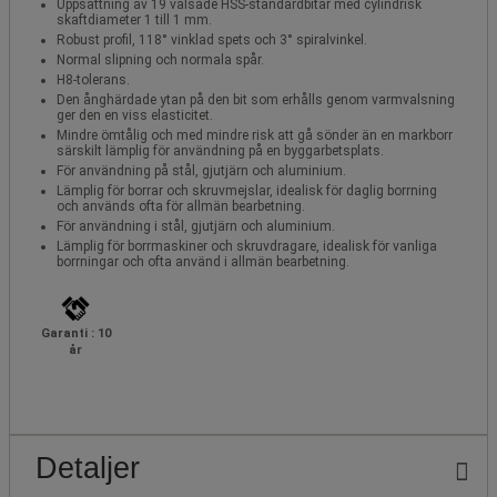
Uppsättning av 19 valsade HSS-standardbitar med cylindrisk
skaftdiameter 1 till 1 mm.
Robust profil, 118° vinklad spets och 3° spiralvinkel.
Normal slipning och normala spår.
H8-tolerans.
Den ånghärdade ytan på den bit som erhålls genom varmvalsning
ger den en viss elasticitet.
Mindre ömtålig och med mindre risk att gå sönder än en markborr
särskilt lämplig för användning på en byggarbetsplats.
För användning på stål, gjutjärn och aluminium.
Lämplig för borrar och skruvmejslar, idealisk för daglig borrning
och används ofta för allmän bearbetning.
För användning i stål, gjutjärn och aluminium.
Lämplig för borrmaskiner och skruvdragare, idealisk för vanliga
borrningar och ofta använd i allmän bearbetning.
Garanti : 10
år
Detaljer