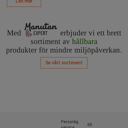
Läs mer
Med
erbjuder vi ett brett
sortiment av
hållbara
produkter för mindre miljöpåverkan.
Se vårt sortiment
Personlig
60
service