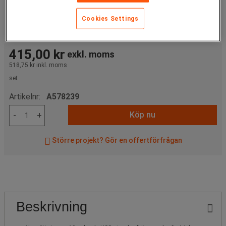
Cookies Settings
415,00 kr
exkl. moms
518,75 kr
inkl. moms
set
Artikelnr:
A578239
Köp nu
-
+
Större projekt? Gör en offertförfrågan
Beskrivning