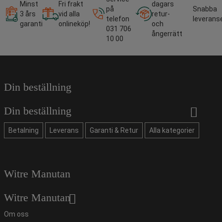
Minst
Fri frakt
dagars
på
Snabba
3 års
vid alla
retur-
telefon
leverans
garanti
onlineköp!
och
031 706
ångerrätt
10 00
Din beställning
Din beställning
Betalning
Leverans
Garanti & Retur
Alla kategorier
Witre Manutan
Witre Manutan
Om oss