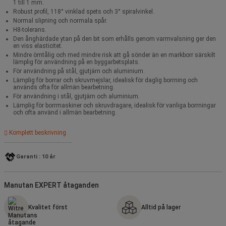
1 till 1 mm.
Robust profil, 118° vinklad spets och 3° spiralvinkel.
Normal slipning och normala spår.
H8-tolerans.
Den ånghärdade ytan på den bit som erhålls genom varmvalsning ger den
en viss elasticitet.
Mindre ömtålig och med mindre risk att gå sönder än en markborr särskilt
lämplig för användning på en byggarbetsplats.
För användning på stål, gjutjärn och aluminium.
Lämplig för borrar och skruvmejslar, idealisk för daglig borrning och
används ofta för allmän bearbetning.
För användning i stål, gjutjärn och aluminium.
Lämplig för borrmaskiner och skruvdragare, idealisk för vanliga borrningar
och ofta använd i allmän bearbetning.
Komplett beskrivning
Garanti : 10 år
Manutan EXPERT åtaganden
Kvalitet först
Alltid på lager