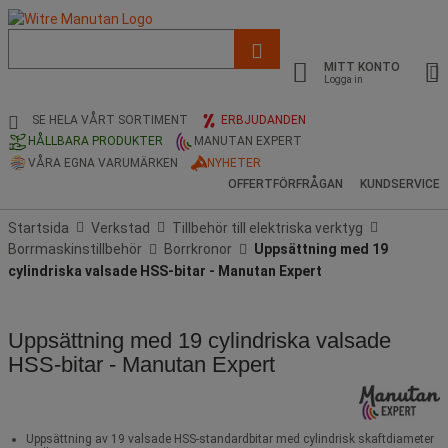
Lista
med
MITT KONTO
föreslagen
Logga in
webbsida
och
SE HELA VÅRT SORTIMENT
ERBJUDANDEN
sökhistorik
HÅLLBARA PRODUKTER
MANUTAN EXPERT
VÅRA EGNA VARUMÄRKEN
NYHETER
OFFERTFÖRFRÅGAN
KUNDSERVICE
Startsida
Verkstad
Tillbehör till elektriska verktyg
Borrmaskinstillbehör
Borrkronor
Uppsättning med 19
cylindriska valsade HSS-bitar - Manutan Expert
Uppsättning med 19 cylindriska valsade
HSS-bitar - Manutan Expert
Uppsättning av 19 valsade HSS-standardbitar med cylindrisk skaftdiameter