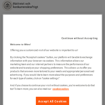
Rättvist och
konkurrenskraftigt
Continue without Accepting
Welcome to Witre!
Offering you a customized visit of our website is important to us!
By clicking the "Accept all cookies" button, our platform will be able to exchange
information with your browser via cookies. This information allows our
marketing team and our internet partners to measure the performance of our
website and to analyze your shopping preferences. This allows us to offer you
products that are even more tailored to your needs and appropriate/personalised
advertising. If you would like to learn more about the purposes and preferences
for each type of cookie, click on "cookie settings".
And if you choose to continue your visit without cookies, you're welcome to do that
too! To learn more, you can also read our
cookie policy.
Accept All Cookies