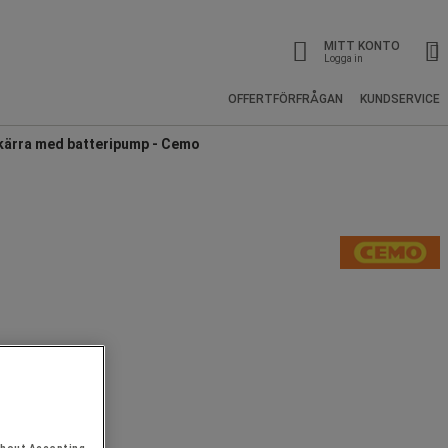
MITT KONTO
Logga in
OFFERTFÖRFRÅGAN
KUNDSERVICE
kärra med batteripump - Cemo