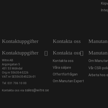
Köpv
Inte
Kontaktuppgifter
Kontakta oss
Manutan
Kontaktuppgifter
Kontakta oss
Manutan
Witre AB
Kontakta oss
Om Manutan
Argongatan 5
Våra säljare
Vår CSR-poli
431 53 Mölndal
Org.nr 556354-5226
Offertförfrågan
Arbeta hos 
VAT.nr SE5563545226-01
Om Manutan Expert
Tel:
031 706 10 00
sales@witre.se
Kontakta oss via