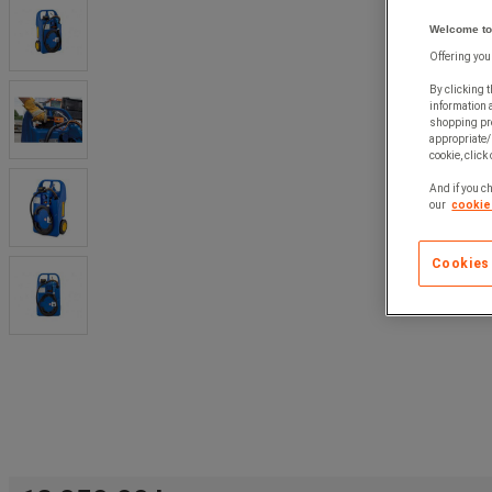
Welcome to
Offering you
By clicking t
information 
shopping pre
appropriate/
cookie, click
And if you ch
our
cookie 
Cookies