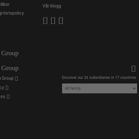
illkor
Vår blogg
gritetspolicy
 Group
 Group
Discover our 26 subsidiaries in 17 countries.
 Group
cy
oss