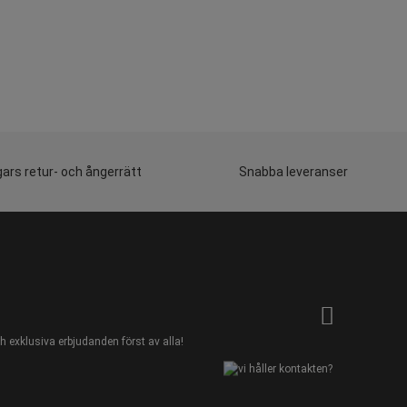
ars retur- och ångerrätt
Snabba leveranser
 exklusiva erbjudanden först av alla!