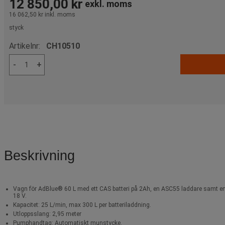
12 850,00 kr
exkl. moms
16 062,50 kr
inkl. moms
styck
Artikelnr:
CH10510
-
+
Beskrivning
Vagn för AdBlue® 60 L med ett CAS batteri på 2Ah, en ASC55 laddare samt 
18 V.
Kapacitet: 25 L/min, max 300 L per batteriladdning.
Utloppsslang: 2,95 meter
Pumphandtag: Automatiskt munstycke.