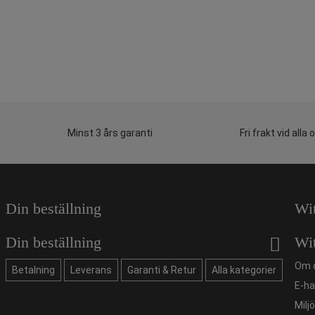
Minst 3 års garanti
Fri frakt vid alla 
Din beställning
Wi
Din beställning
Wi
Om 
Betalning
Leverans
Garanti & Retur
Alla kategorier
E-ha
Milj