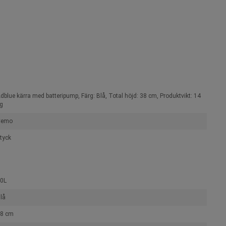
dblue kärra med batteripump, Färg: Blå, Total höjd: 38 cm, Produktvikt: 14
g
Cemo
tyck
0L
lå
8 cm