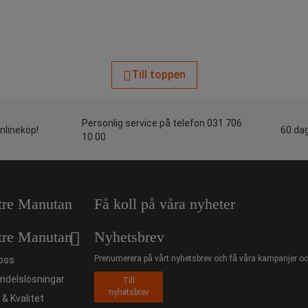
Till toppen
Personlig service på telefon 031 706
onlineköp!
60 dag
10 00
tre Manutan
Få koll på våra nyheter
tre Manutan
Nyhetsbrev
Prenumerera på vårt nyhetsbrev och få våra kampanjer och
oss
ndelslösningar
Till
nyhetsbrev
ö & Kvalitet