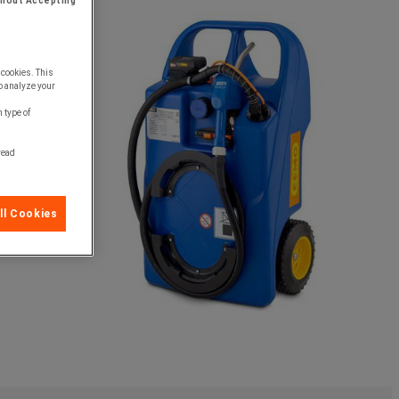
thout Accepting
 cookies. This
o analyze your
 type of
 read
ll Cookies