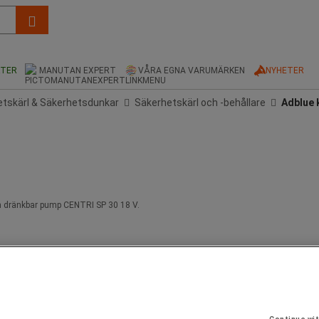
KTER
MANUTAN EXPERT
VÅRA EGNA VARUMÄRKEN
NYHETER
tskärl & Säkerhetsdunkar
Säkerhetskärl och -behållare
Adblue 
n dränkbar pump CENTRI SP 30 18 V.