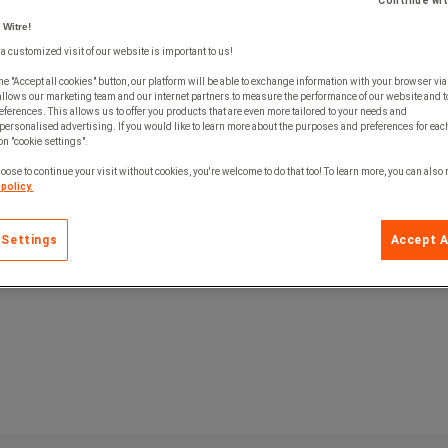
Continue wi
 Witre!
 a customized visit of our website is important to us!
he "Accept all cookies" button, our platform will be able to exchange information with your browser via
allows our marketing team and our internet partners to measure the performance of our website and t
ferences. This allows us to offer you products that are even more tailored to your needs and
personalised advertising. If you would like to learn more about the purposes and preferences for each
 on "cookie settings".
oose to continue your visit without cookies, you're welcome to do that too! To learn more, you can also
policy.
 Settings
Accept A