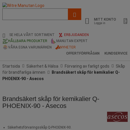
Lista
med
MITT KONTO
föreslagen
Logga in
webbsida
och
SE HELA VÅRT SORTIMENT
ERBJUDANDEN
sökhistorik
HÅLLBARA PRODUKTER
MANUTAN EXPERT
VÅRA EGNA VARUMÄRKEN
NYHETER
OFFERTFÖRFRÅGAN
KUNDSERVICE
Startsida
Säkerhet & Hälsa
Förvaring av farligt gods
Skåp
för brandfarliga ämnen
Brandsäkert skåp för kemikalier Q-
PHOENIX-90 - Asecos
Brandsäkert skåp för kemikalier Q-
PHOENIX-90 - Asecos
Säkerhetsförvaringsskåp Q-PHOENIX-90.