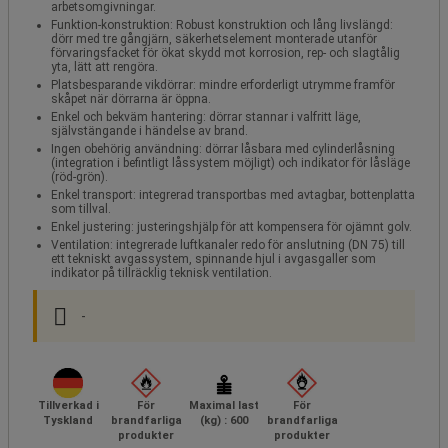
arbetsomgivningar.
Funktion-konstruktion: Robust konstruktion och lång livslängd:
dörr med tre gångjärn, säkerhetselement monterade utanför
förvaringsfacket för ökat skydd mot korrosion, rep- och slagtålig
yta, lätt att rengöra.
Platsbesparande vikdörrar: mindre erforderligt utrymme framför
skåpet när dörrarna är öppna.
Enkel och bekväm hantering: dörrar stannar i valfritt läge,
självstängande i händelse av brand.
Ingen obehörig användning: dörrar låsbara med cylinderlåsning
(integration i befintligt låssystem möjligt) och indikator för låsläge
(röd-grön).
Enkel transport: integrerad transportbas med avtagbar, bottenplatta
som tillval.
Enkel justering: justeringshjälp för att kompensera för ojämnt golv.
Ventilation: integrerade luftkanaler redo för anslutning (DN 75) till
ett tekniskt avgassystem, spinnande hjul i avgasgaller som
indikator på tillräcklig teknisk ventilation.
-
Tillverkad i
För
Maximal last
För
Tyskland
brandfarliga
(kg) : 600
brandfarliga
produkter
produkter