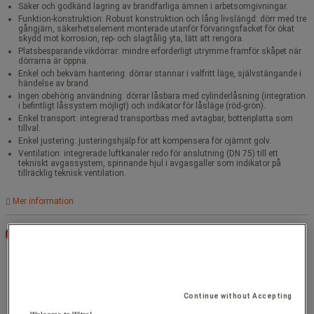
Säker och godkänd lagring av brandfarliga ämnen i arbetsomgivningar.
Funktion-konstruktion: Robust konstruktion och lång livslängd: dörr med tre
gångjärn, säkerhetselement monterade utanför förvaringsfacket för ökat
skydd mot korrosion, rep- och slagtålig yta, lätt att rengöra.
Platsbesparande vikdörrar: mindre erforderligt utrymme framför skåpet när
dörrarna är öppna.
Enkel och bekväm hantering: dörrar stannar i valfritt läge, självstängande i
händelse av brand.
Ingen obehörig användning: dörrar låsbara med cylinderlåsning (integration
i befintligt låssystem möjligt) och indikator för låsläge (röd-grön).
Enkel transport: integrerad transportbas med avtagbar, bottenplatta som
tillval.
Enkel justering: justeringshjälp för att kompensera för ojämnt golv.
Ventilation: integrerade luftkanaler redo för anslutning (DN 75) till ett
tekniskt avgassystem, spinnande hjul i avgasgaller som indikator på
tillräcklig teknisk ventilation.
Mer information
Tillverkad i Tyskland
För brandfarliga produkter
Maximal last (kg) : 600
För brandfarliga produkter
Continue without Accepting