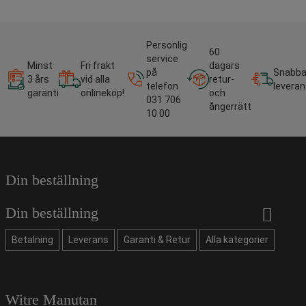
Personlig
60
service
Minst
Fri frakt
dagars
på
Snabb
3 års
vid alla
retur-
telefon
leveran
garanti
onlineköp!
och
031 706
ångerrätt
10 00
Din beställning
Din beställning
Betalning
Leverans
Garanti & Retur
Alla kategorier
Witre Manutan