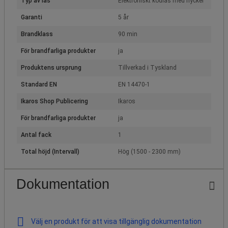
Typ av lås
Elektroniskt kodlås med nyckel
Garanti
5 år
Brandklass
90 min
För brandfarliga produkter
ja
Produktens ursprung
Tillverkad i Tyskland
Standard EN
EN 14470-1
Ikaros Shop Publicering
Ikaros
För brandfarliga produkter
ja
Antal fack
1
Total höjd (Intervall)
Hög (1500 - 2300 mm)
Dokumentation
Välj en produkt för att visa tillgänglig dokumentation