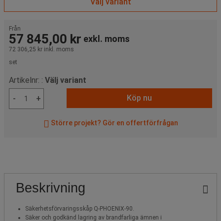
Välj variant
Från
57 845,00 kr
exkl. moms
72 306,25 kr
inkl. moms
set
Artikelnr: :
Välj variant
Köp nu
-
+
Större projekt? Gör en offertförfrågan
Beskrivning
Säkerhetsförvaringsskåp Q-PHOENIX-90.
Säker och godkänd lagring av brandfarliga ämnen i