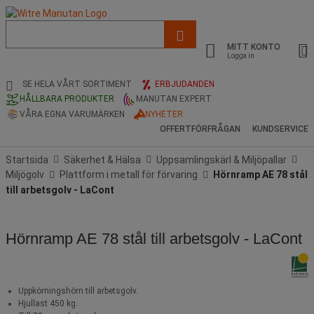
Lista
med
MITT KONTO
föreslagen
Logga in
webbsida
och
SE HELA VÅRT SORTIMENT
ERBJUDANDEN
sökhistorik
HÅLLBARA PRODUKTER
MANUTAN EXPERT
VÅRA EGNA VARUMÄRKEN
NYHETER
OFFERTFÖRFRÅGAN
KUNDSERVICE
Startsida
Säkerhet & Hälsa
Uppsamlingskärl & Miljöpallar
Miljögolv
Plattform i metall för förvaring
Hörnramp AE 78 stål
till arbetsgolv - LaCont
Hörnramp AE 78 stål till arbetsgolv - LaCont
Uppkörningshörn till arbetsgolv.
Hjullast 450 kg.