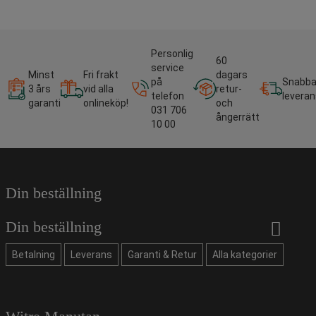
Personlig
60
service
Minst
Fri frakt
dagars
på
Snabb
3 års
vid alla
retur-
telefon
leveran
garanti
onlineköp!
och
031 706
ångerrätt
10 00
Din beställning
Din beställning
Betalning
Leverans
Garanti & Retur
Alla kategorier