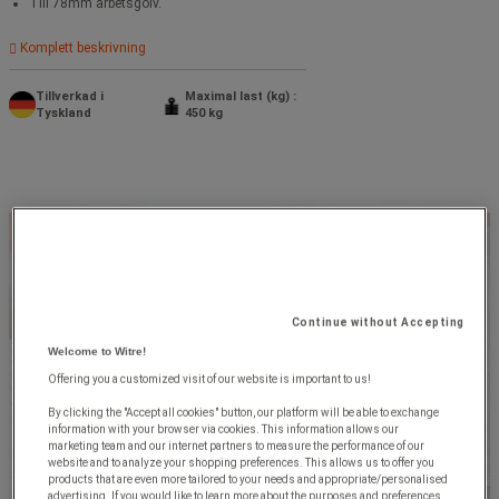
Till 78mm arbetsgolv.
Komplett beskrivning
Tillverkad i
Maximal last (kg) :
Tyskland
450 kg
Continue without Accepting
Welcome to Witre!
Offering you a customized visit of our website is important to us!
By clicking the "Accept all cookies" button, our platform will be able to exchange
information with your browser via cookies. This information allows our
marketing team and our internet partners to measure the performance of our
website and to analyze your shopping preferences. This allows us to offer you
products that are even more tailored to your needs and appropriate/personalised
advertising. If you would like to learn more about the purposes and preferences