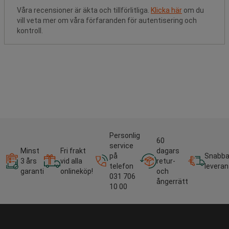
Våra recensioner är äkta och tillförlitliga.
Klicka här
om du
vill veta mer om våra förfaranden för autentisering och
kontroll.
Personlig
60
service
Minst
Fri frakt
dagars
på
Snabb
3 års
vid alla
retur-
telefon
leveran
garanti
onlineköp!
och
031 706
ångerrätt
10 00