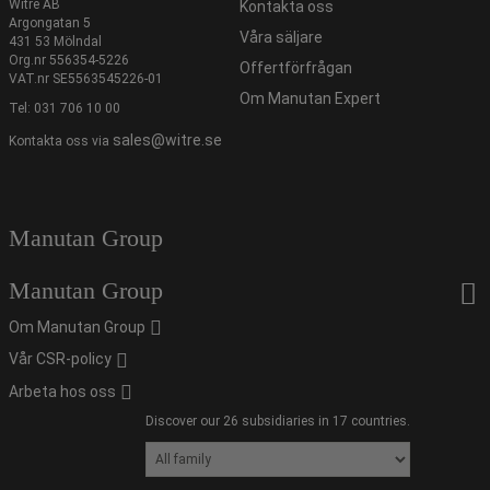
Witre AB
Kontakta oss
Argongatan 5
Våra säljare
431 53 Mölndal
Org.nr 556354-5226
Offertförfrågan
VAT.nr SE5563545226-01
Om Manutan Expert
Tel:
031 706 10 00
sales@witre.se
Kontakta oss via
Manutan Group
Manutan Group
Om Manutan Group
Vår CSR-policy
Arbeta hos oss
Discover our 26 subsidiaries in 17 countries.