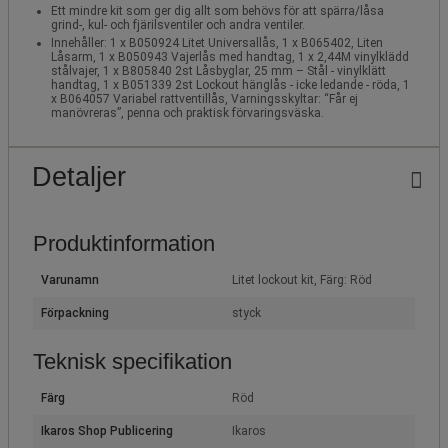
Ett mindre kit som ger dig allt som behövs för att spärra/låsa
grind-, kul- och fjärilsventiler och andra ventiler.
Innehåller: 1 x B050924 Litet Universallås, 1 x B065402, Liten
Låsarm, 1 x B050943 Vajerlås med handtag, 1 x 2,44M vinylklädd
stålvajer, 1 x B805840 2st Låsbyglar, 25 mm – Stål - vinylklätt
handtag, 1 x B051339 2st Lockout hänglås - icke ledande - röda, 1
x B064057 Variabel rattventillås, Varningsskyltar: “Får ej
manövreras”, penna och praktisk förvaringsväska.
Detaljer
Produktinformation
Varunamn
Litet lockout kit, Färg: Röd
Förpackning
styck
Teknisk specifikation
Färg
Röd
Ikaros Shop Publicering
Ikaros