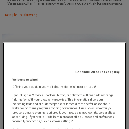
Varningsskyltar: “Får ej manövreras”, penna och praktisk förvaringsväska.
Komplett beskrivning
Continue without Accepting
Welcome to Witre!
Offering you a customized visit of our website is important to us!
By clicking the "Accept all cookies" button, our platform will be able to exchange
information with your browser via cookies. This information allows our
marketing team and our internet partners to measure the performance of our
website and to analyze your shopping preferences. This allows us to offer you
products that are even more tailored to your needs and appropriate/personalised
advertising. If you would like to learn more about the purposes and preferences
for each type of cookie, click on "cookie settings".