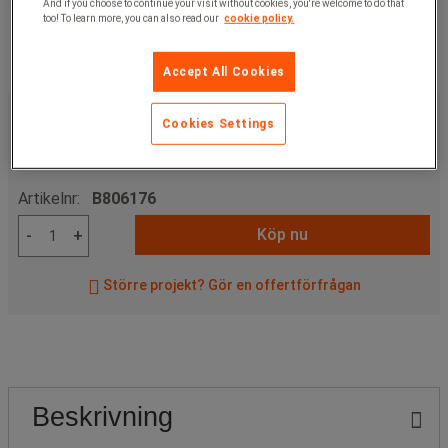
And if you choose to continue your visit without cookies, you're welcome to do that
too! To learn more, you can also read our
cookie policy.
Accept All Cookies
6 440,00 kr
exkl. moms
Cookies Settings
8 050,00 kr
inkl. moms
styck
Artikelnr:
B806176
Köp nu
-
+
Större projekt? Gör en offertförfrågan
Beskrivning