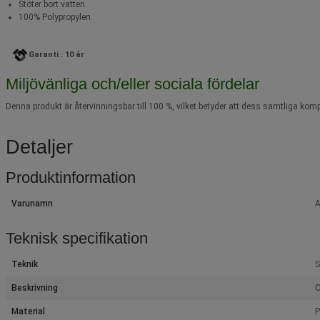
Stöter bort vatten.
100% Polypropylen.
Garanti : 10 år
Miljövänliga och/eller sociala fördelar
Denna produkt är återvinningsbar till 100 %, vilket betyder att dess samtliga komp
Detaljer
Produktinformation
Varunamn
A
Teknisk specifikation
Teknik
Beskrivning
O
Material
P