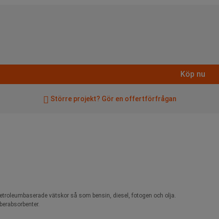
Köp nu
Större projekt? Gör en offertförfrågan
petroleumbaserade vätskor så som bensin, diesel, fotogen och olja.
iberabsorbenter.