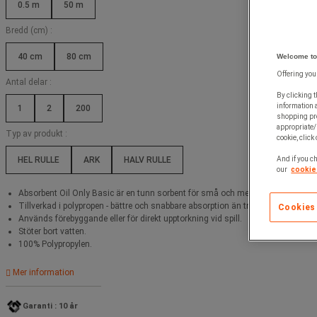
0.5 m
50 m
Bredd (cm) :
40 cm
80 cm
Welcome to
Offering you
Antal delar :
By clicking t
information 
1
2
200
shopping pre
appropriate/
Typ av produkt :
cookie, click
HEL RULLE
ARK
HALV RULLE
And if you ch
our
cookie 
Absorbent Oil Only Basic är en tunn sorbent för små och medelstora spill av 
Tillverkad i polypropen - bättre och snabbare absorption än traditionella naturf
Cookies
Används förebyggande eller för direkt upptorkning vid spill.
Stöter bort vatten.
100% Polypropylen.
Mer information
Garanti : 10 år