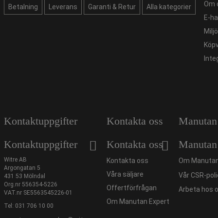
Om 
Betalning
Leverans
Garanti & Retur
Alla kategorier
E-ha
Milj
Köpv
Inte
Kontaktuppgifter
Kontakta oss
Manutan
Kontaktuppgifter
Kontakta oss
Manutan
Witre AB
Kontakta oss
Om Manutan
Argongatan 5
Våra säljare
Vår CSR-poli
431 53 Mölndal
Org.nr 556354-5226
Offertförfrågan
Arbeta hos 
VAT.nr SE5563545226-01
Om Manutan Expert
Tel:
031 706 10 00