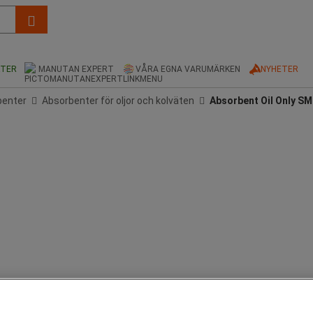
KTER
MANUTAN EXPERT
VÅRA EGNA VARUMÄRKEN
NYHETER
benter
Absorbenter för oljor och kolväten
Absorbent Oil Only SM