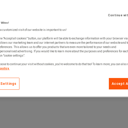
Continue wi
 Witre!
 a customized visit of our website is important to us!
he "Accept all cookies" button, our platform will be able to exchange information with your browser via
allows our marketing team and our internet partners to measure the performance of our website and t
ferences. This allows us to offer you products that are even more tailored to your needs and
personalised advertising. If you would like to learn more about the purposes and preferences for each
 on "cookie settings".
oose to continue your visit without cookies, you're welcome to do that too! To learn more, you can also
policy.
petroleumbaserade vätskor så som bensin, diesel, fotogen och olja.
iberabsorbenter.
 Settings
Accept A