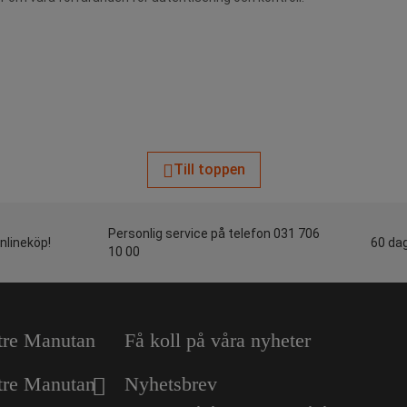
Till toppen
Personlig service på telefon 031 706
onlineköp!
60 dag
10 00
tre Manutan
Få koll på våra nyheter
tre Manutan
Nyhetsbrev