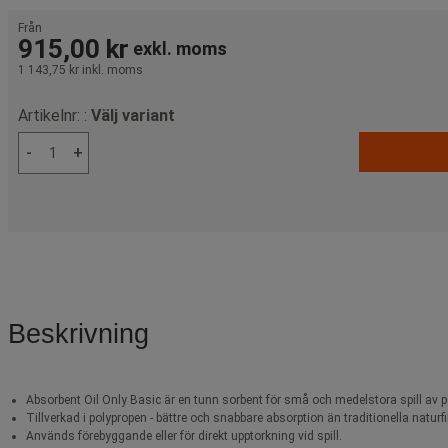
Från
915,00 kr
exkl. moms
1 143,75 kr
inkl. moms
Artikelnr: :
Välj variant
-
+
Beskrivning
Absorbent Oil Only Basic är en tunn sorbent för små och medelstora spill av 
Tillverkad i polypropen - bättre och snabbare absorption än traditionella naturf
Används förebyggande eller för direkt upptorkning vid spill.