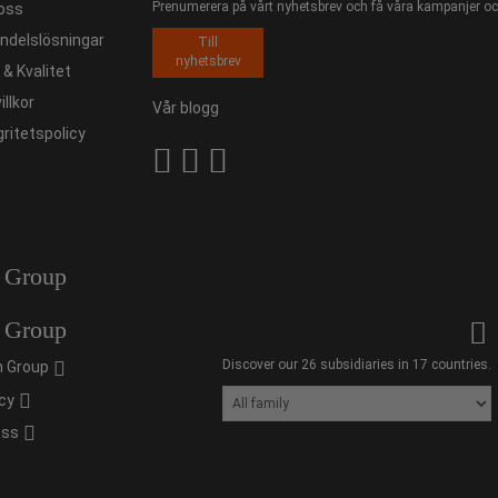
Prenumerera på vårt nyhetsbrev och få våra kampanjer och
oss
ndelslösningar
Till
nyhetsbrev
ö & Kvalitet
illkor
Vår blogg
gritetspolicy
 Group
 Group
Discover our 26 subsidiaries in 17 countries.
 Group
cy
oss