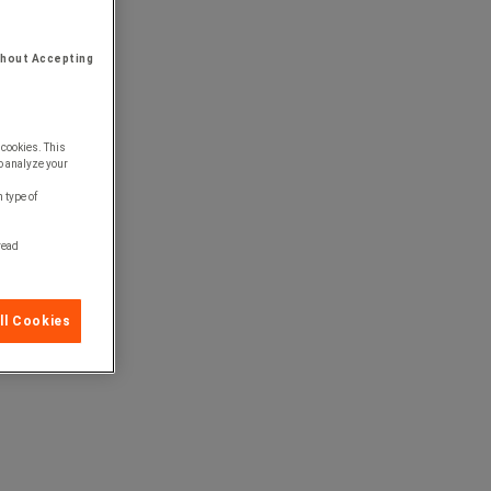
thout Accepting
 cookies. This
o analyze your
 type of
 read
ll Cookies