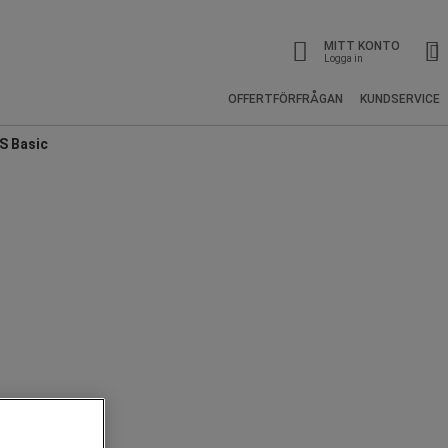
MITT KONTO
Logga in
OFFERTFÖRFRÅGAN
KUNDSERVICE
S Basic