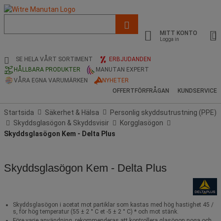
Lista
med
MITT KONTO
föreslagen
Logga in
webbsida
och
SE HELA VÅRT SORTIMENT
ERBJUDANDEN
sökhistorik
HÅLLBARA PRODUKTER
MANUTAN EXPERT
VÅRA EGNA VARUMÄRKEN
NYHETER
OFFERTFÖRFRÅGAN
KUNDSERVICE
Startsida
Säkerhet & Hälsa
Personlig skyddsutrustning (PPE)
Skyddsglasögon & Skyddsvisir
Korgglasögon
Skyddsglasögon Kem - Delta Plus
Skyddsglasögon Kem - Delta Plus
Skyddsglasögon i acetat mot partiklar som kastas med hög hastighet 45 /
s, för hög temperatur (55 ± 2 ° C et -5 ± 2 ° C) * och mot stänk.
Före varje användning, rekommenderas att kontrollera glasögon noga och