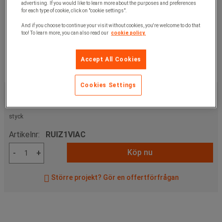
advertising. If you would like to learn more about the purposes and preferences
for each type of cookie, click on "cookie settings".
And if you choose to continue your visit without cookies, you're welcome to do that
too! To learn more, you can also read our
cookie policy.
Accept All Cookies
Cookies Settings
129,00 kr
exkl. moms
161,25 kr
inkl. moms
styck
Artikelnr:
RUIZ1VIAC
Köp nu
-
+
Större projekt? Gör en offertförfrågan