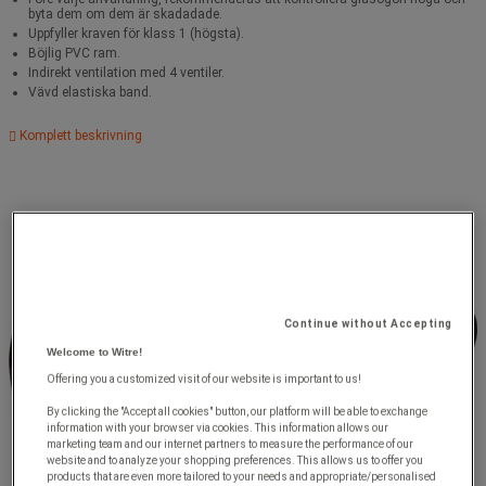
byta dem om dem är skadadade.
Uppfyller kraven för klass 1 (högsta).
Böjlig PVC ram.
Indirekt ventilation med 4 ventiler.
Vävd elastiska band.
Komplett beskrivning
Continue without Accepting
Welcome to Witre!
Offering you a customized visit of our website is important to us!
By clicking the "Accept all cookies" button, our platform will be able to exchange
information with your browser via cookies. This information allows our
marketing team and our internet partners to measure the performance of our
website and to analyze your shopping preferences. This allows us to offer you
products that are even more tailored to your needs and appropriate/personalised