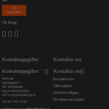
alla!
Till
nyhetsbrev
Vår blogg
Kontaktuppgifter
Kontakta oss
Kontaktuppgifter
Kontakta oss
Witre AB
Kontakta oss
Argongatan 5
Våra säljare
431 53 Mölndal
Org.nr 556354-5226
Offertförfrågan
VAT.nr SE5563545226-01
Om Manutan Expert
Tel:
031 706 10 00
sales@witre.se