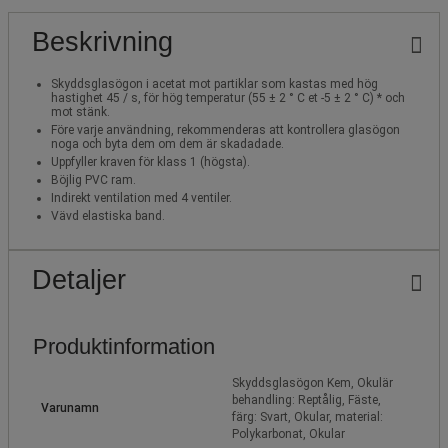
Beskrivning
Skyddsglasögon i acetat mot partiklar som kastas med hög
hastighet 45 / s, för hög temperatur (55 ± 2 ° C et -5 ± 2 ° C) * och
mot stänk.
Före varje användning, rekommenderas att kontrollera glasögon
noga och byta dem om dem är skadadade.
Uppfyller kraven för klass 1 (högsta).
Böjlig PVC ram.
Indirekt ventilation med 4 ventiler.
Vävd elastiska band.
Detaljer
Produktinformation
Skyddsglasögon Kem, Okulär
behandling: Reptålig, Fäste,
Varunamn
färg: Svart, Okular, material:
Polykarbonat, Okular