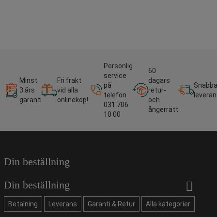
Personlig
60
service
Minst
Fri frakt
dagars
på
Snabb
3 års
vid alla
retur-
telefon
leveran
garanti
onlineköp!
och
031 706
ångerrätt
10 00
Din beställning
Din beställning
Betalning
Leverans
Garanti & Retur
Alla kategorier