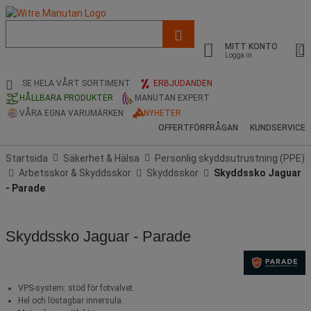
Lista
med
MITT KONTO
föreslagen
Logga in
webbsida
och
SE HELA VÅRT SORTIMENT
ERBJUDANDEN
sökhistorik
HÅLLBARA PRODUKTER
MANUTAN EXPERT
VÅRA EGNA VARUMÄRKEN
NYHETER
OFFERTFÖRFRÅGAN
KUNDSERVICE
Startsida
Säkerhet & Hälsa
Personlig skyddsutrustning (PPE)
Arbetsskor & Skyddsskor
Skyddsskor
Skyddssko Jaguar
- Parade
Skyddssko Jaguar - Parade
VPS-system: stöd för fotvalvet.
Hel och löstagbar innersula.