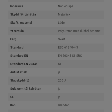
Innersula
Non équipé
Skydd för tåhätta
Metallisk
Skaft, material
Läder
Yttersula
Polyuretan med dubbel densitet
Färg
Svart
Standard
ESD 61340-4-3
Standard EN
EN 20345 S1 SRC
Standard EN 20345
S1
Antistatisk
ja
Slagskydd (J)
200 J
Sula som tål kolväten
ja
CE
ja
Kön
Blandad