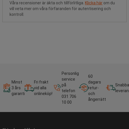
Våra recensioner är äkta och tillförlitliga.
Klicka här
om du
vill veta mer om våra förfaranden för autentisering och
kontroll.
Personlig
60
service
Minst
Fri frakt
dagars
på
Snabb
3 års
vid alla
retur-
telefon
leveran
garanti
onlineköp!
och
031 706
ångerrätt
10 00