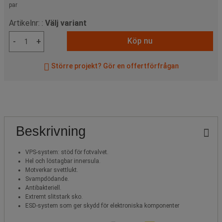
par
Artikelnr: :
Välj variant
Köp nu
-
+
Större projekt? Gör en offertförfrågan
Beskrivning
VPS-system: stöd för fotvalvet.
Hel och löstagbar innersula.
Motverkar svettlukt.
Svampdödande.
Antibakteriell.
Extremt slitstark sko.
ESD-system som ger skydd för elektroniska komponenter