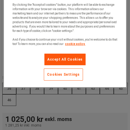
By clicking the "Accept all cookies" button, our platform will be able to exchange
information with your browser via cookies. This information allows our
marketing team and our internet partners to measure the performance of our
website and to analyze your shopping preferences. This allows us to offer you
products that are even more tailored to your needs and appropriate/personalised
advertising. If you would like to learn more about the purposes and preferences
for each type of cookie, click on "cookie settings".
And if you choose to continue your visit without cookies, you're welcome to do that
too! To learn more, you can also read our
cookie policy.
Accept All Cookies
Cookies Settings
Storlek :
36
37
38
39
40
41
43
44
45
46
1 025,00 kr
exkl. moms
1 281,25 kr
inkl. moms