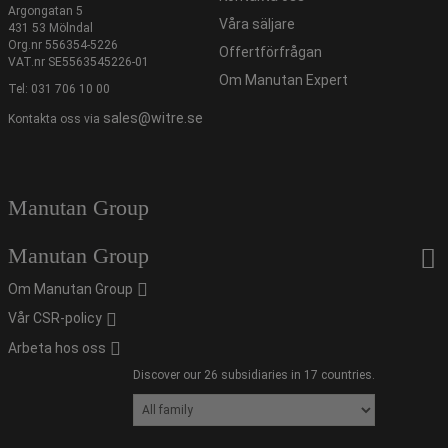
Argongatan 5
Våra säljare
431 53 Mölndal
Org.nr 556354-5226
Offertförfrågan
VAT.nr SE5563545226-01
Om Manutan Expert
Tel:
031 706 10 00
sales@witre.se
Kontakta oss via
Manutan Group
Manutan Group
Om Manutan Group
Vår CSR-policy
Arbeta hos oss
Discover our 26 subsidiaries in 17 countries.