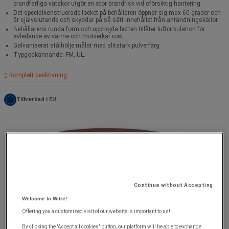
brandfarliga vätskor utgör en stor brandrisk vid oförsiktig hantering.
Det specialkonstruerade locket på behållaren öppnar sig max 60 grader och
är självslutande och skyddar på så sätt innehållet från antändningskällor.
Behållarens runda form och upphöjda botten tillåter luftcirkulation för
avledande av värme och motverkar rost.
Galvaniserat stålhölje målat med slitstark pulverfärg.
Typgodkännande: FM, UL.
Komplett beskrivning
Tillverkad i EU
Continue without Accepting
Welcome to Witre!
Offering you a customized visit of our website is important to us!
By clicking the "Accept all cookies" button, our platform will be able to exchange