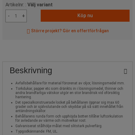
Artikelnr: :
Välj variant
Köp nu
-
+
Större projekt? Gör en offertförfrågan
Beskrivning
Avfallsbehållare för material förorenat av oljor, lösningsmedel mm.
Torkdukar, papper etc som dränkts in i lösningsmedel, thinner och
andra brandfarliga vätskor utgör en stor brandrisk vid oförsiktig
hantering.
Det specialkonstruerade locket på behållaren öppnar sig max 60
grader och är självslutande och skyddar på så sätt innehållet från
antändningskällor.
Behållarens runda form och upphöjda botten tillåter luftcirkulation
för avledande av värme och motverkar rost.
Galvaniserat stålhölje målat med slitstark pulverfärg.
Typgodkännande: FM, UL.