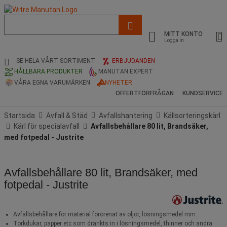
Lista
med
MITT KONTO
föreslagen
Logga in
webbsida
och
SE HELA VÅRT SORTIMENT
ERBJUDANDEN
sökhistorik
HÅLLBARA PRODUKTER
MANUTAN EXPERT
VÅRA EGNA VARUMÄRKEN
NYHETER
OFFERTFÖRFRÅGAN
KUNDSERVICE
Startsida
Avfall & Städ
Avfallshantering
Källsorteringskärl
Kärl för specialavfall
Avfallsbehållare 80 lit, Brandsäker,
med fotpedal - Justrite
Avfallsbehållare 80 lit, Brandsäker, med
fotpedal - Justrite
Avfallsbehållare för material förorenat av oljor, lösningsmedel mm.
Torkdukar, papper etc som dränkts in i lösningsmedel, thinner och andra