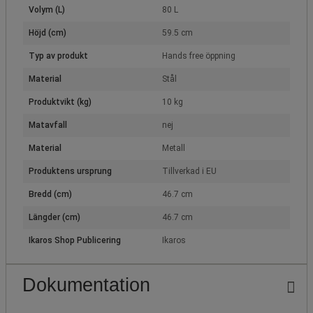
Volym (L)
80 L
Höjd (cm)
59.5 cm
Typ av produkt
Hands free öppning
Material
Stål
Produktvikt (kg)
10 kg
Matavfall
nej
Material
Metall
Produktens ursprung
Tillverkad i EU
Bredd (cm)
46.7 cm
Längder (cm)
46.7 cm
Ikaros Shop Publicering
Ikaros
Dokumentation