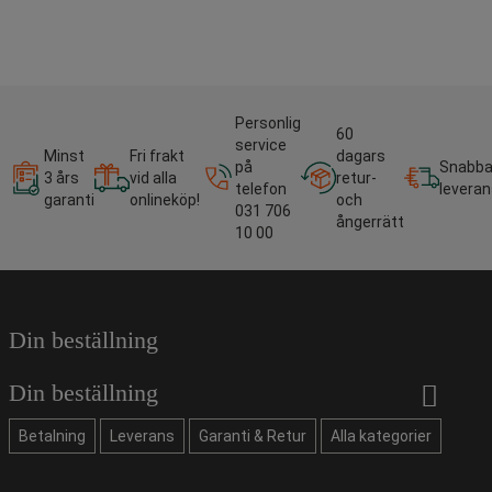
Personlig
60
service
Minst
Fri frakt
dagars
på
Snabb
3 års
vid alla
retur-
telefon
leveran
garanti
onlineköp!
och
031 706
ångerrätt
10 00
Din beställning
Din beställning
Betalning
Leverans
Garanti & Retur
Alla kategorier