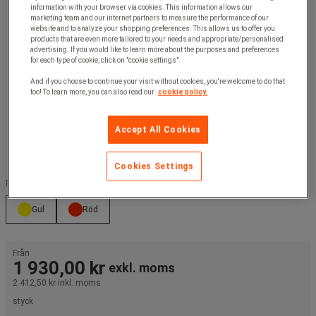
information with your browser via cookies. This information allows our
marketing team and our internet partners to measure the performance of our
website and to analyze your shopping preferences. This allows us to offer you
products that are even more tailored to your needs and appropriate/personalised
advertising. If you would like to learn more about the purposes and preferences
for each type of cookie, click on "cookie settings".
And if you choose to continue your visit without cookies, you're welcome to do that
too! To learn more, you can also read our
cookie policy.
Accept All Cookies
Cookies Settings
Färg :
Gul
Röd
Från
1 930,00 kr
exkl. moms
2 412,50 kr
inkl. moms
styck