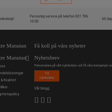
Personlig service på telefon 031 706
onlineköp!
60 dag
10 00
tre Manutan
Få koll på våra nyheter
tre Manutan
Nyhetsbrev
Prenumerera på vårt nyhetsbrev och få våra kampanjer och
oss
ndelslösningar
Till
nyhetsbrev
ö & Kvalitet
illkor
Vår blogg
gritetspolicy