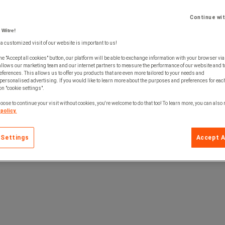
Continue wi
 Witre!
 a customized visit of our website is important to us!
he "Accept all cookies" button, our platform will be able to exchange information with your browser via
allows our marketing team and our internet partners to measure the performance of our website and t
ferences. This allows us to offer you products that are even more tailored to your needs and
personalised advertising. If you would like to learn more about the purposes and preferences for each
 on "cookie settings".
oose to continue your visit without cookies, you're welcome to do that too! To learn more, you can also
policy.
 Settings
Accept A