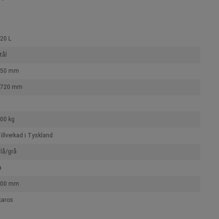
20 L
tål
750 mm
1720 mm
00 kg
illverkad i Tyskland
lå/grå
a
900 mm
karos