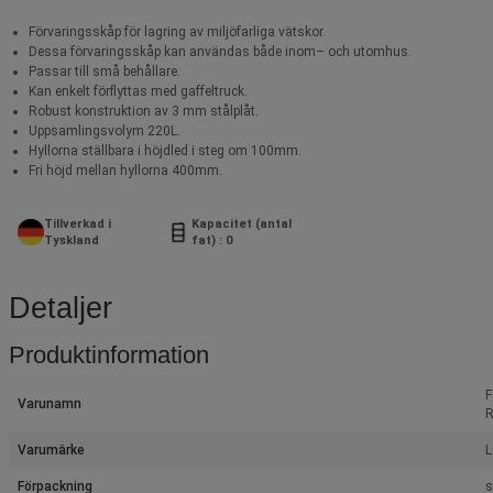
Förvaringsskåp för lagring av miljöfarliga vätskor.
Dessa förvaringsskåp kan användas både inom– och utomhus.
Passar till små behållare.
Kan enkelt förflyttas med gaffeltruck.
Robust konstruktion av 3 mm stålplåt.
Uppsamlingsvolym 220L.
Hyllorna ställbara i höjdled i steg om 100mm.
Fri höjd mellan hyllorna 400mm.
Tillverkad i
Kapacitet (antal
Tyskland
fat) : 0
Detaljer
Produktinformation
F
Varunamn
R
Varumärke
L
Förpackning
s