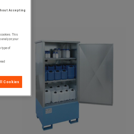
thout Accepting
 cookies. This
o analyze your
 type of
 read
ll Cookies