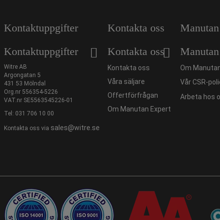
Kontaktuppgifter
Kontakta oss
Manutan
Kontaktuppgifter
Kontakta oss
Manutan
Witre AB
Kontakta oss
Om Manutan
Argongatan 5
Våra säljare
Vår CSR-poli
431 53 Mölndal
Org.nr 556354-5226
Offertförfrågan
Arbeta hos 
VAT.nr SE5563545226-01
Om Manutan Expert
Tel:
031 706 10 00
sales@witre.se
Kontakta oss via