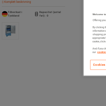
Komplett beskrivning
Tillverkad i
Kapacitet (antal
Welcome to
Tyskland
fat) : 0
Offering you
By clicking t
information 
shopping pre
appropriate/
cookie, click
And if you ch
our
cookie 
Cookies