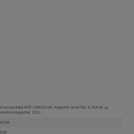
örvaringsdepå WSP-1SKKS-D/GR, Kapacitet (antal fat): 0, Rutnät: ja,
etentionskapacitet: 220 L
aCont
tyck