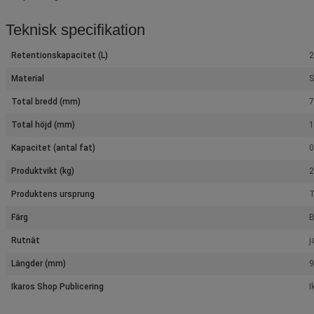
Teknisk specifikation
Retentionskapacitet (L)
2
Material
S
Total bredd (mm)
Total höjd (mm)
Kapacitet (antal fat)
0
Produktvikt (kg)
2
Produktens ursprung
T
Färg
B
Rutnät
j
Längder (mm)
Ikaros Shop Publicering
I