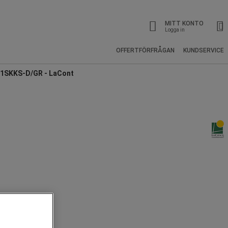
MITT KONTO
Logga in
OFFERTFÖRFRÅGAN
KUNDSERVICE
1SKKS-D/GR - LaCont