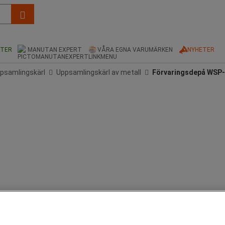
KTER
MANUTAN EXPERT
VÅRA EGNA VARUMÄRKEN
NYHETER
psamlingskärl
Uppsamlingskärl av metall
Förvaringsdepå WSP-