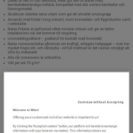
Duken är helt fri från cellulosa, vilket gör den till Ikatex mest
kemikaliebeständiga torkduk, kompatibel med alla sorters kemikalier och
lösningsmedel.
Strukturen skänker extra volym som ger ett utmärkt smutsgrepp.
Används med fördel i tung industri, inom livsmedels- och flygindustrin samt
i verkstäder.
Ikatex Polytex är perforerad vilket minskar slöseri och ger en bättre
totalekonomi när det kommer till rengöring.
Livsmedelsgodkänd – godkänd för kontakt med livsmedel.
Ikatex nonwovendukar påminner om kraftigt, enlagers torkpapper – men har
mycket högre slit- och våtstyrka - vid full mättnad är det nästan omöjligt att
slita itu materialet.
Alla vår nonwovens är silikonfria.
Vikt per ark 70 g/m².
Komplett beskrivning
Continue without Accepting
Welcome to Witre!
Offering you a customized visit of our website is important to us!
By clicking the "Accept all cookies" button, our platform will be able to exchange
information with your browser via cookies. This information allows our