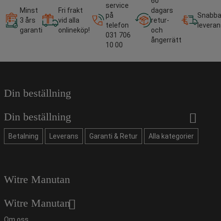
60
service
Minst
Fri frakt
dagars
på
Snabb
3 års
vid alla
retur-
telefon
leveran
garanti
onlineköp!
och
031 706
ångerrätt
10 00
Din beställning
Din beställning
Betalning
Leverans
Garanti & Retur
Alla kategorier
Witre Manutan
Witre Manutan
Om oss