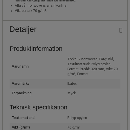
nästan omöjligt att slita itu materialet.
Alla vår nonwovens är silikonfria.
Vikt per ark 70 g/m².
Detaljer
Produktinformation
Torkduk nonwoven, Färg: Blå,
Textilmaterial: Polypropylen,
Varunamn
Format, bredd: 320 mm, Vikt: 70
g/m², Format
Varumärke
Ikatex
Förpackning
styck
Teknisk specifikation
Textilmaterial
Polypropylen
Vikt (g/m²)
70 g/m²