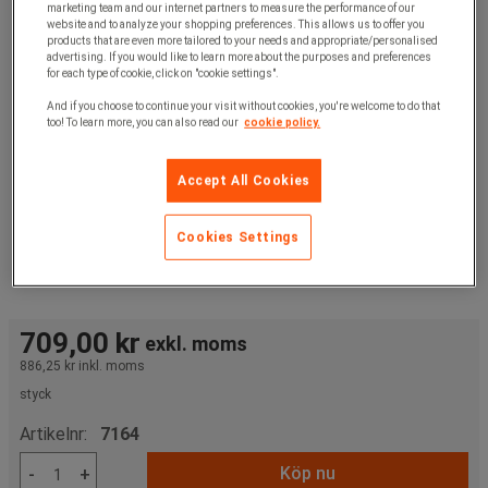
marketing team and our internet partners to measure the performance of our
website and to analyze your shopping preferences. This allows us to offer you
products that are even more tailored to your needs and appropriate/personalised
advertising. If you would like to learn more about the purposes and preferences
for each type of cookie, click on "cookie settings".
And if you choose to continue your visit without cookies, you're welcome to do that
too! To learn more, you can also read our
cookie policy.
Accept All Cookies
Cookies Settings
709,00 kr
exkl. moms
886,25 kr
inkl. moms
styck
Artikelnr:
7164
Köp nu
-
+