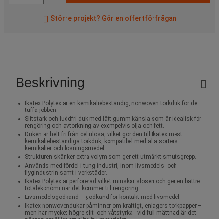
Större projekt? Gör en offertförfrågan
Beskrivning
Ikatex Polytex är en kemikaliebeständig, nonwoven torkduk för de
tuffa jobben.
Slitstark och luddfri duk med lätt gummikänsla som är idealisk för
rengöring och avtorkning av exempelvis olja och fett.
Duken är helt fri från cellulosa, vilket gör den till Ikatex mest
kemikaliebeständiga torkduk, kompatibel med alla sorters
kemikalier och lösningsmedel.
Strukturen skänker extra volym som ger ett utmärkt smutsgrepp.
Används med fördel i tung industri, inom livsmedels- och
flygindustrin samt i verkstäder.
Ikatex Polytex är perforerad vilket minskar slöseri och ger en bättre
totalekonomi när det kommer till rengöring.
Livsmedelsgodkänd – godkänd för kontakt med livsmedel.
Ikatex nonwovendukar påminner om kraftigt, enlagers torkpapper –
men har mycket högre slit- och våtstyrka - vid full mättnad är det