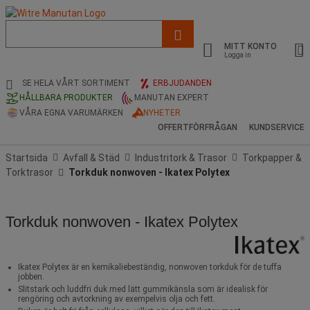
Lista
med
MITT KONTO
föreslagen
Logga in
webbsida
och
SE HELA VÅRT SORTIMENT
ERBJUDANDEN
sökhistorik
HÅLLBARA PRODUKTER
MANUTAN EXPERT
VÅRA EGNA VARUMÄRKEN
NYHETER
OFFERTFÖRFRÅGAN
KUNDSERVICE
Startsida
Avfall & Städ
Industritork & Trasor
Torkpapper &
Torktrasor
Torkduk nonwoven - Ikatex Polytex
Torkduk nonwoven - Ikatex Polytex
Ikatex Polytex är en kemikaliebeständig, nonwoven torkduk för de tuffa
jobben.
Slitstark och luddfri duk med lätt gummikänsla som är idealisk för
rengöring och avtorkning av exempelvis olja och fett.