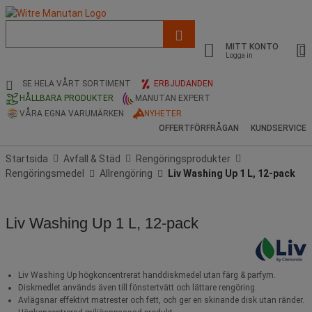
Lista
med
MITT KONTO
föreslagen
Logga in
webbsida
och
SE HELA VÅRT SORTIMENT
ERBJUDANDEN
sökhistorik
HÅLLBARA PRODUKTER
MANUTAN EXPERT
VÅRA EGNA VARUMÄRKEN
NYHETER
OFFERTFÖRFRÅGAN
KUNDSERVICE
Startsida
Avfall & Städ
Rengöringsprodukter
Rengöringsmedel
Allrengöring
Liv Washing Up 1 L, 12-pack
Liv Washing Up 1 L, 12-pack
Liv Washing Up högkoncentrerat handdiskmedel utan färg & parfym.
Diskmedlet används även till fönstertvätt och lättare rengöring.
Avlägsnar effektivt matrester och fett, och ger en skinande disk utan ränder.