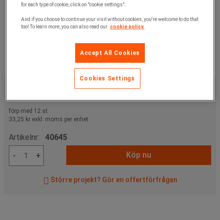
for each type of cookie, click on "cookie settings".
And if you choose to continue your visit without cookies, you're welcome to do that
too! To learn more, you can also read our
cookie policy.
Accept All Cookies
Cookies Settings
399,00 kr
exkl. moms
498,75 kr
inkl. moms
förp med 12 st
33,25 kr exkl. moms per enhet
Artikelnr:
40645
Köp nu
-
+
Större projekt? Gör en offertförfrågan