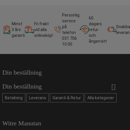
Personlig
60
service
Minst
Fri frakt
dagars
på
Snabb
3 års
vid alla
retur-
telefon
leveran
garanti
onlineköp!
och
031 706
ångerrätt
10 00
Din beställning
Din beställning
Betalning
Leverans
Garanti & Retur
Alla kategorier
Witre Manutan