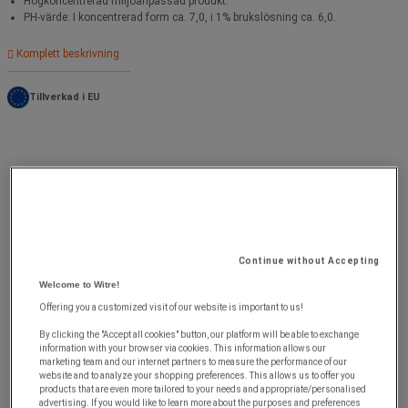
Högkoncentrerad miljöanpassad produkt.
PH-värde: I koncentrerad form ca. 7,0, i 1% brukslösning ca. 6,0.
Komplett beskrivning
Tillverkad i EU
Continue without Accepting
Welcome to Witre!
Offering you a customized visit of our website is important to us!
By clicking the "Accept all cookies" button, our platform will be able to exchange
information with your browser via cookies. This information allows our
marketing team and our internet partners to measure the performance of our
website and to analyze your shopping preferences. This allows us to offer you
products that are even more tailored to your needs and appropriate/personalised
advertising. If you would like to learn more about the purposes and preferences