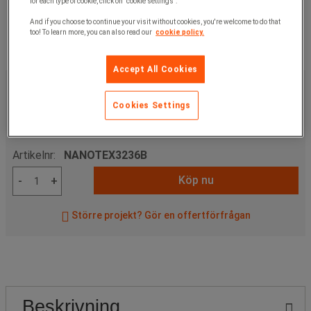
for each type of cookie, click on "cookie settings".
And if you choose to continue your visit without cookies, you're welcome to do that
too! To learn more, you can also read our
cookie policy.
Accept All Cookies
6 135,00 kr
exkl. moms
7 668,75 kr
inkl. moms
Cookies Settings
förp med 200 st
30,68 kr exkl. moms per enhet
Artikelnr:
NANOTEX3236B
Köp nu
-
+
Större projekt? Gör en offertförfrågan
Beskrivning