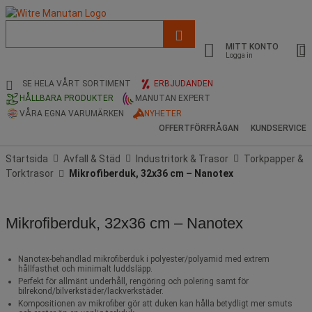
Lista
med
MITT KONTO
föreslagen
Logga in
webbsida
och
SE HELA VÅRT SORTIMENT
ERBJUDANDEN
sökhistorik
HÅLLBARA PRODUKTER
MANUTAN EXPERT
VÅRA EGNA VARUMÄRKEN
NYHETER
OFFERTFÖRFRÅGAN
KUNDSERVICE
Startsida
Avfall & Städ
Industritork & Trasor
Torkpapper &
Torktrasor
Mikrofiberduk, 32x36 cm – Nanotex
Mikrofiberduk, 32x36 cm – Nanotex
Nanotex-behandlad mikrofiberduk i polyester/polyamid med extrem
hållfasthet och minimalt luddsläpp.
Perfekt för allmänt underhåll, rengöring och polering samt för
bilrekond/bilverkstäder/lackverkstäder.
Kompositionen av mikrofiber gör att duken kan hålla betydligt mer smuts