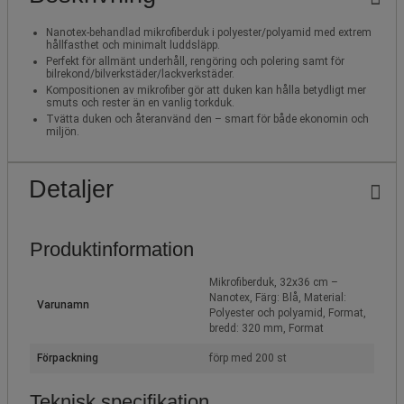
Nanotex-behandlad mikrofiberduk i polyester/polyamid med extrem
hållfasthet och minimalt luddsläpp.
Perfekt för allmänt underhåll, rengöring och polering samt för
bilrekond/bilverkstäder/lackverkstäder.
Kompositionen av mikrofiber gör att duken kan hålla betydligt mer
smuts och rester än en vanlig torkduk.
Tvätta duken och återanvänd den – smart för både ekonomin och
miljön.
Detaljer
Produktinformation
Mikrofiberduk, 32x36 cm –
Nanotex, Färg: Blå, Material:
Varunamn
Polyester och polyamid, Format,
bredd: 320 mm, Format
Förpackning
förp med 200 st
Teknisk specifikation