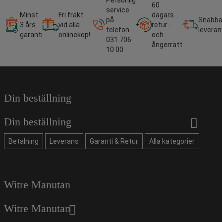
Personlig
60
service
Minst
Fri frakt
dagars
på
Snabb
3 års
vid alla
retur-
telefon
leveran
garanti
onlineköp!
och
031 706
ångerrätt
10 00
Din beställning
Din beställning
Betalning
Leverans
Garanti & Retur
Alla kategorier
Witre Manutan
Witre Manutan