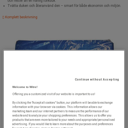
och rester än en vanlig torkduk.
Tvätta duken och återanvänd den – smart för både ekonomin och miljön.
Komplett beskrivning
Continue without Accepting
Welcome to Witre!
Offering you a customized visit of our website is important to us!
By clicking the "Accept all cookies" button, our platform will be able to exchange
information with your browser via cookies. This information allows our
marketing team and our internet partners to measure the performance of our
website and to analyze your shopping preferences. This allows us to offer you
products that are even more tailored to your needs and appropriate/personalised
advertising. If you would like to learn more about the purposes and preferences