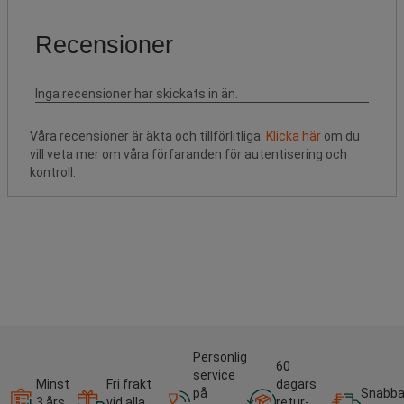
Våra recensioner är äkta och tillförlitliga.
Klicka här
om du
vill veta mer om våra förfaranden för autentisering och
kontroll.
Personlig
60
service
Minst
Fri frakt
dagars
på
Snabb
3 års
vid alla
retur-