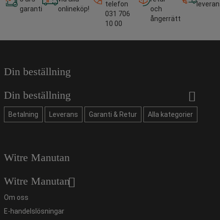
telefon
leveran
garanti
onlineköp!
och
031 706
ångerrätt
10 00
Din beställning
Din beställning
Betalning
Leverans
Garanti & Retur
Alla kategorier
Witre Manutan
Witre Manutan
Om oss
E-handelslösningar