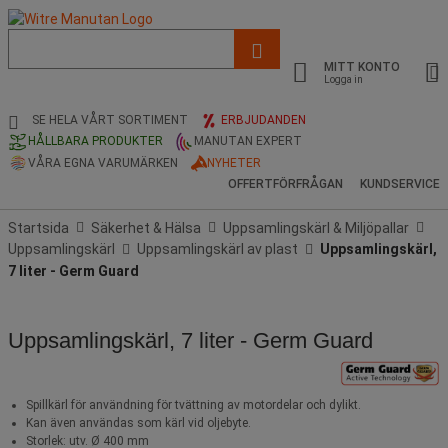
Lista
med
MITT KONTO
föreslagen
Logga in
webbsida
och
SE HELA VÅRT SORTIMENT
ERBJUDANDEN
sökhistorik
HÅLLBARA PRODUKTER
MANUTAN EXPERT
VÅRA EGNA VARUMÄRKEN
NYHETER
OFFERTFÖRFRÅGAN
KUNDSERVICE
Startsida
Säkerhet & Hälsa
Uppsamlingskärl & Miljöpallar
Uppsamlingskärl
Uppsamlingskärl av plast
Uppsamlingskärl,
7 liter - Germ Guard
Uppsamlingskärl, 7 liter - Germ Guard
Spillkärl för användning för tvättning av motordelar och dylikt.
Kan även användas som kärl vid oljebyte.
Storlek: utv. Ø 400 mm