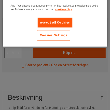
And if you choose to continue your visit without cookies, you're welcome to do that
too! To learn more, you can also read our
cookie policy.
94,00 kr
Accept All Cookies
exkl. moms
117,50 kr
inkl. moms
styck
Cookies Settings
Artikelnr:
GE24110
Köp nu
-
+
Större projekt? Gör en offertförfrågan
Beskrivning
Spillkärl för användning för tvättning av motordelar och dylikt.