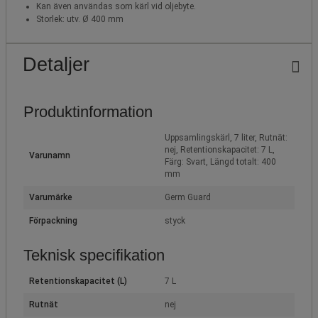
Kan även användas som kärl vid oljebyte.
Storlek: utv. Ø 400 mm
Detaljer
Produktinformation
Uppsamlingskärl, 7 liter, Rutnät:
nej, Retentionskapacitet: 7 L,
Varunamn
Färg: Svart, Längd totalt: 400
mm
Varumärke
Germ Guard
Förpackning
styck
Teknisk specifikation
Retentionskapacitet (L)
7 L
Rutnät
nej