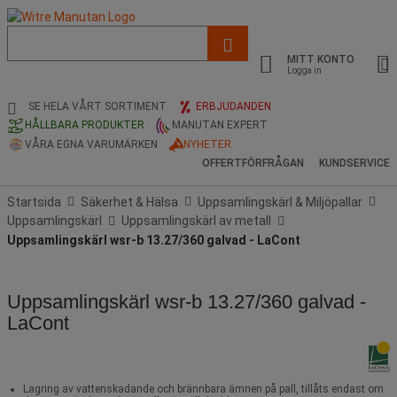
Lista
med
MITT KONTO
föreslagen
Logga in
webbsida
och
SE HELA VÅRT SORTIMENT
ERBJUDANDEN
sökhistorik
HÅLLBARA PRODUKTER
MANUTAN EXPERT
VÅRA EGNA VARUMÄRKEN
NYHETER
OFFERTFÖRFRÅGAN
KUNDSERVICE
Startsida
Säkerhet & Hälsa
Uppsamlingskärl & Miljöpallar
Uppsamlingskärl
Uppsamlingskärl av metall
Uppsamlingskärl wsr-b 13.27/360 galvad - LaCont
Uppsamlingskärl wsr-b 13.27/360 galvad -
LaCont
Lagring av vattenskadande och brännbara ämnen på pall, tillåts endast om