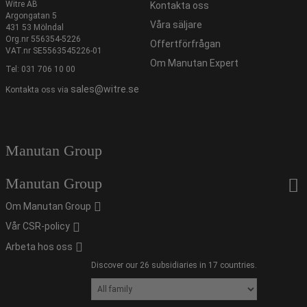
Witre AB
Kontakta oss
Argongatan 5
Våra säljare
431 53 Mölndal
Org.nr 556354-5226
Offertförfrågan
VAT.nr SE5563545226-01
Om Manutan Expert
Tel:
031 706 10 00
sales@witre.se
Kontakta oss via
Manutan Group
Manutan Group
Om Manutan Group
Vår CSR-policy
Arbeta hos oss
Discover our 26 subsidiaries in 17 countries.