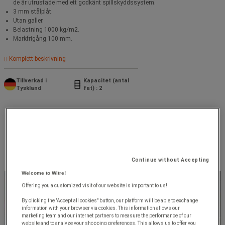
de är utrustade med ett godkänt spillskyddssystem.
3 mm stålplåt.
Utan galler.
Belastning 1000 kg/m2.
Markfrigång 100 mm.
Komplett beskrivning
Tillverkad i
Kapacitet (antal
Tyskland
fat) : 2
Continue without Accepting
Welcome to Witre!
Offering you a customized visit of our website is important to us!
By clicking the "Accept all cookies" button, our platform will be able to exchange
information with your browser via cookies. This information allows our
marketing team and our internet partners to measure the performance of our
website and to analyze your shopping preferences. This allows us to offer you