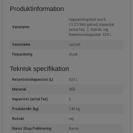
Produktinformation
Uppsamlingskärl wsr-b
13.27/360 galvad, Kapacitet
Varunamn
(antal fat): 2, Rutnät: nej,
Retentionskapacitet: 520 L
Varumärke
LaCont
Förpackning
styck
Teknisk specifikation
Retentionskapacitet (L)
520 L
Material
Stål
Kapacitet (antal fat)
2
Produktvikt (kg)
140 kg
Rutnät
nej
Ikaros Shop Publicering
Ikaros