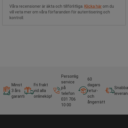
Våra recensioner är äkta och tillförlitliga.
Klicka här
om du
vill veta mer om våra förfaranden för autentisering och
kontroll.
Personlig
60
service
Minst
Fri frakt
dagars
på
Snabb
3 års
vid alla
retur-
telefon
leveran
garanti
onlineköp!
och
031 706
ångerrätt
10 00