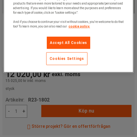
products that are even more tailored to your needs and appropriate/personalised
advertising. If you would like to learn more about the purposes and preferences
for each type of cookie, click on "cookie settings".
And if you choose to continue your visit without cookies, you're welcome to do that
too! To learn more, you can also read our
cookie policy.
Accept All Cookies
Cookies Settings
12 020,00 kr
exkl. moms
15 025,00 kr
inkl. moms
styck
Artikelnr:
R23-1802
Köp nu
-
+
Större projekt? Gör en offertförfrågan