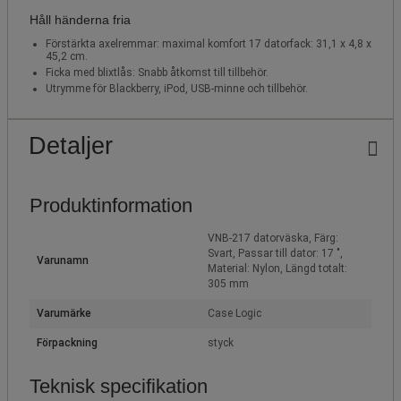
Håll händerna fria
Förstärkta axelremmar: maximal komfort 17 datorfack: 31,1 x 4,8 x
45,2 cm.
Ficka med blixtlås: Snabb åtkomst till tillbehör.
Utrymme för Blackberry, iPod, USB-minne och tillbehör.
Detaljer
Produktinformation
VNB-217 datorväska, Färg:
Svart, Passar till dator: 17 ",
Varunamn
Material: Nylon, Längd totalt:
305 mm
Varumärke
Case Logic
Förpackning
styck
Teknisk specifikation