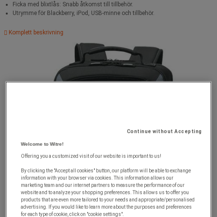
Ficka med blixtlås: Snabb åtkomst till tillbehör.
Utrymme för Blackberry, iPod, USB-minne och tillbehör.
Komplett beskrivning
Continue without Accepting
Welcome to Witre!
Offering you a customized visit of our website is important to us!
By clicking the "Accept all cookies" button, our platform will be able to exchange
information with your browser via cookies. This information allows our
marketing team and our internet partners to measure the performance of our
website and to analyze your shopping preferences. This allows us to offer you
products that are even more tailored to your needs and appropriate/personalised
advertising. If you would like to learn more about the purposes and preferences
for each type of cookie, click on "cookie settings".