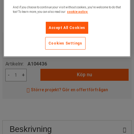
And if you choose to continue your visit without cookies, you're welcome to do that
too! To learn more, you can also read our
cookie policy.
Accept All Cookies
645,00 kr
exkl. moms
Cookies Settings
806,25 kr
inkl. moms
styck
Artikelnr:
A104436
Köp nu
-
+
Större projekt? Gör en offertförfrågan
Beskrivning