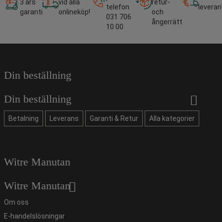
3 års
vid alla
retur-
telefon
leveran
garanti
onlineköp!
och
031 706
ångerrätt
10 00
Din beställning
Din beställning
Betalning
Leverans
Garanti & Retur
Alla kategorier
Witre Manutan
Witre Manutan
Om oss
E-handelslösningar