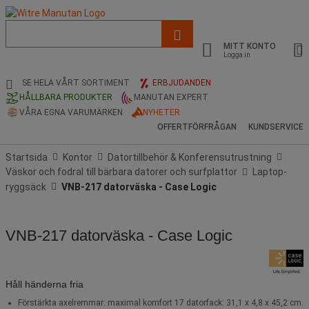
Lista
med
MITT KONTO
föreslagen
Logga in
webbsida
och
SE HELA VÅRT SORTIMENT
ERBJUDANDEN
sökhistorik
HÅLLBARA PRODUKTER
MANUTAN EXPERT
VÅRA EGNA VARUMÄRKEN
NYHETER
OFFERTFÖRFRÅGAN
KUNDSERVICE
Startsida
Kontor
Datortillbehör & Konferensutrustning
Väskor och fodral till bärbara datorer och surfplattor
Laptop-
ryggsäck
VNB-217 datorväska - Case Logic
VNB-217 datorväska - Case Logic
Håll händerna fria
Förstärkta axelremmar: maximal komfort 17 datorfack: 31,1 x 4,8 x 45,2 cm.