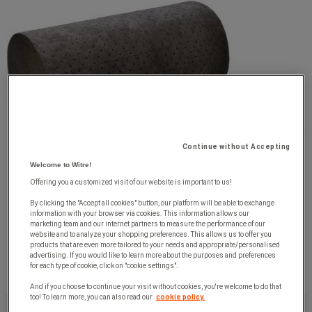
Continue without Accepting
Welcome to Witre!
Offering you a customized visit of our website is important to us!
By clicking the "Accept all cookies" button, our platform will be able to exchange
information with your browser via cookies. This information allows our
marketing team and our internet partners to measure the performance of our
website and to analyze your shopping preferences. This allows us to offer you
products that are even more tailored to your needs and appropriate/personalised
advertising. If you would like to learn more about the purposes and preferences
for each type of cookie, click on "cookie settings".
And if you choose to continue your visit without cookies, you're welcome to do that
too! To learn more, you can also read our
cookie policy.
2 020,00 kr
exkl. moms