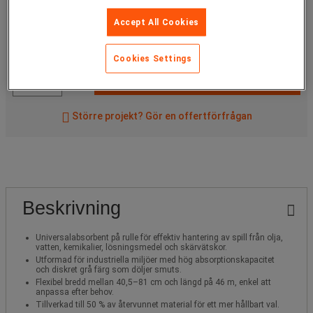
2 525,00 kr
inkl. moms
Accept All Cookies
styck
Artikelnr:
31470
Cookies Settings
Köp nu
-
+
Större projekt? Gör en offertförfrågan
Beskrivning
Universalabsorbent på rulle för effektiv hantering av spill från olja,
vatten, kemikalier, lösningsmedel och skärvätskor.
Utformad för industriella miljöer med hög absorptionskapacitet
och diskret grå färg som döljer smuts.
Flexibel bredd mellan 40,5–81 cm och längd på 46 m, enkel att
anpassa efter behov.
Tillverkad till 50 % av återvunnet material för ett mer hållbart val.