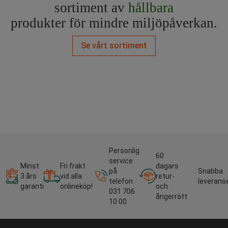
sortiment av
hållbara
produkter för mindre miljöpåverkan.
Se vårt sortiment
Personlig
60
service
Minst
Fri frakt
dagars
på
Snabba
3 års
vid alla
retur-
telefon
leverans
garanti
onlineköp!
och
031 706
ångerrätt
10 00