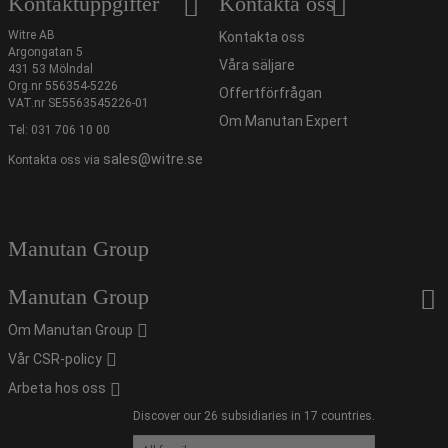
Kontaktuppgifter
Kontakta oss
Witre AB
Kontakta oss
Argongatan 5
Våra säljare
431 53 Mölndal
Org.nr 556354-5226
Offertförfrågan
VAT.nr SE5563545226-01
Om Manutan Expert
Tel:
031 706 10 00
sales@witre.se
Kontakta oss via
Manutan Group
Manutan Group
Om Manutan Group
Vår CSR-policy
Arbeta hos oss
Discover our 26 subsidiaries in 17 countries.