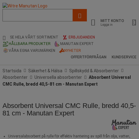
Lista
med
MITT KONTO
föreslagen
Logga in
webbsida
och
SE HELA VÅRT SORTIMENT
ERBJUDANDEN
sökhistorik
HÅLLBARA PRODUKTER
MANUTAN EXPERT
VÅRA EGNA VARUMÄRKEN
NYHETER
OFFERTFÖRFRÅGAN
KUNDSERVICE
Startsida
Säkerhet & Hälsa
Spillskydd & Absorbenter
Absorbenter
Universella absorbenter
Absorbent Universal
CMC Rulle, bredd 40,5-81 cm - Manutan Expert
Absorbent Universal CMC Rulle, bredd 40,5-
81 cm - Manutan Expert
Universalabsorbent på rulle för effektiv hantering av spill från olja, vatten,