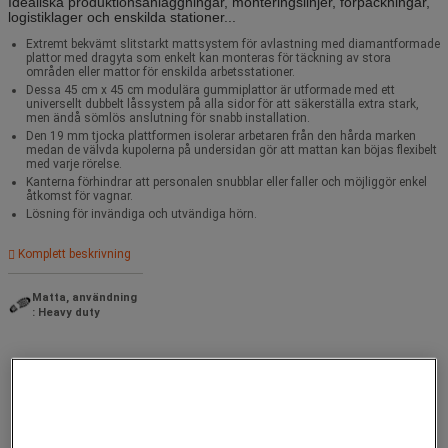
Idealiska produktionsanläggningar, monteringslinjer, förpackningar,
logistiklager och enskilda stationer...
Extremt bekvämt slitstarkt mattsystem för avlastning med diamantformade
plattor med dragyta som enkelt kan monteras för täckning av stora
områden eller mattor för enskilda arbetsstationer.
Dessa 45 cm x 45 cm modulära gummiplattor är utformade med ett
universellt dubbelt låssystem på alla sidor för att säkerställa extra stark,
men ändå sömlös anslutning för snabb installation.
Den 19 mm tjocka plattformen isolerar arbetaren från den hårda marken
medan de välvda kupolerna på undersidan gör att mattan kan böjas flexibelt
med varje rörelse.
Kanterna förhindrar att personalen snubblar eller faller och möjliggör enkel
åtkomst för vagnar.
Lösning för invändiga och utvändiga hörn.
Komplett beskrivning
Matta, användning
: Heavy duty