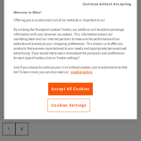
Continue without Accepting
Welcome to Witre!
Offering you a customized visit of our website is important to us!
By clicking the "Accept all cookies" button, our platform will be able to exchange
information with your browser via cookies. This information allows our
marketing team and our internet partners to measure the performance of our
website and to analyze your shopping preferences. This allows us to offer you
products that are even more tailored to your needs and appropriate/personalised
advertising. If you would like to learn more about the purposes and preferences
for each type of cookie, click on "cookie settings".
And if you choose to continue your visit without cookies, you're welcome to do that
too! To learn more, you can also read our
cookie policy.
Accept All Cookies
Cookies Settings
Antal delar :
1
8