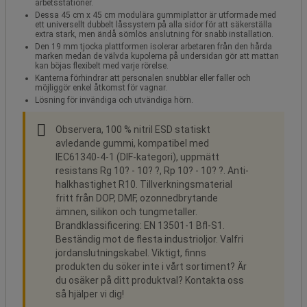
arbetsstationer.
Dessa 45 cm x 45 cm modulära gummiplattor är utformade med
ett universellt dubbelt låssystem på alla sidor för att säkerställa
extra stark, men ändå sömlös anslutning för snabb installation.
Den 19 mm tjocka plattformen isolerar arbetaren från den hårda
marken medan de välvda kupolerna på undersidan gör att mattan
kan böjas flexibelt med varje rörelse.
Kanterna förhindrar att personalen snubblar eller faller och
möjliggör enkel åtkomst för vagnar.
Lösning för invändiga och utvändiga hörn.
Observera, 100 % nitril ESD statiskt
avledande gummi, kompatibel med
IEC61340-4-1 (DIF-kategori), uppmätt
resistans Rg 10? - 10? ?, Rp 10? - 10? ?. Anti-
halkhastighet R10. Tillverkningsmaterial
fritt från DOP, DMF, ozonnedbrytande
ämnen, silikon och tungmetaller.
Brandklassificering: EN 13501-1 Bfl-S1.
Beständig mot de flesta industrioljor. Valfri
jordanslutningskabel. Viktigt, finns
produkten du söker inte i vårt sortiment? Är
du osäker på ditt produktval? Kontakta oss
så hjälper vi dig!