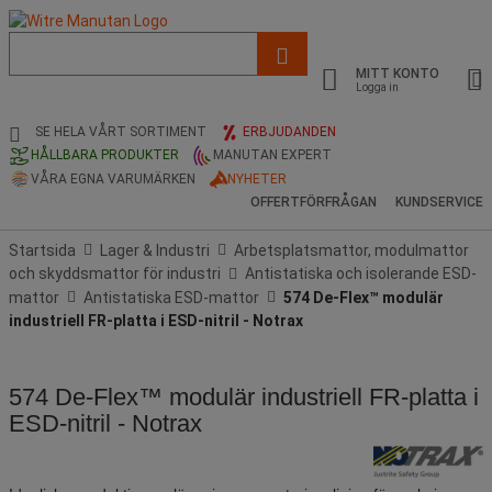
Lista
med
MITT KONTO
föreslagen
Logga in
webbsida
och
SE HELA VÅRT SORTIMENT
ERBJUDANDEN
sökhistorik
HÅLLBARA PRODUKTER
MANUTAN EXPERT
VÅRA EGNA VARUMÄRKEN
NYHETER
OFFERTFÖRFRÅGAN
KUNDSERVICE
Startsida
Lager & Industri
Arbetsplatsmattor, modulmattor
och skyddsmattor för industri
Antistatiska och isolerande ESD-
mattor
Antistatiska ESD-mattor
574 De-Flex™ modulär
industriell FR-platta i ESD-nitril - Notrax
574 De-Flex™ modulär industriell FR-platta i
ESD-nitril - Notrax