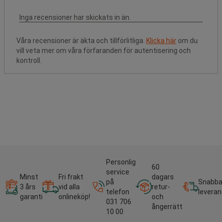
Våra recensioner är äkta och tillförlitliga.
Klicka här
om du
vill veta mer om våra förfaranden för autentisering och
kontroll.
Personlig
60
service
Minst
Fri frakt
dagars
på
Snabb
3 års
vid alla
retur-
telefon
leveran
garanti
onlineköp!
och
031 706
ångerrätt
10 00