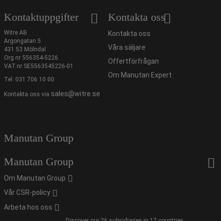
Kontaktuppgifter
Kontakta oss
Witre AB
Kontakta oss
Argongatan 5
Våra säljare
431 53 Mölndal
Org.nr 556354-5226
Offertförfrågan
VAT.nr SE5563545226-01
Om Manutan Expert
Tel:
031 706 10 00
sales@witre.se
Kontakta oss via
Manutan Group
Manutan Group
Om Manutan Group
Vår CSR-policy
Arbeta hos oss
Discover our 26 subsidiaries in 17 countries.