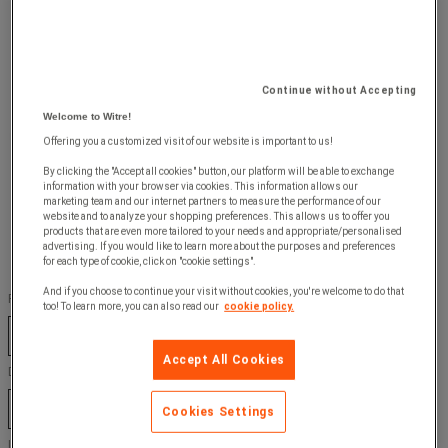
Continue without Accepting
Welcome to Witre!
Offering you a customized visit of our website is important to us!
By clicking the "Accept all cookies" button, our platform will be able to exchange
information with your browser via cookies. This information allows our
marketing team and our internet partners to measure the performance of our
website and to analyze your shopping preferences. This allows us to offer you
products that are even more tailored to your needs and appropriate/personalised
advertising. If you would like to learn more about the purposes and preferences
for each type of cookie, click on "cookie settings".
And if you choose to continue your visit without cookies, you're welcome to do that
Färg :
too! To learn more, you can also read our
cookie policy.
Blå
Ljusgrå
Röd
Accept All Cookies
Dörr, färg :
Blå
Ljusgrå
Röd
Cookies Settings
Låda, färg :