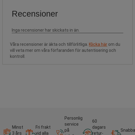
Våra recensioner är äkta och tillförlitliga.
Klicka här
om du
vill veta mer om våra förfaranden för autentisering och
kontroll.
Personlig
60
service
Minst
Fri frakt
dagars
på
Snabb
3 års
vid alla
retur-