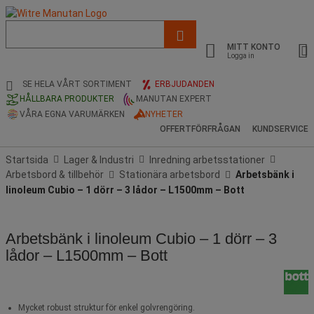
Lista
med
MITT KONTO
föreslagen
Logga in
webbsida
och
SE HELA VÅRT SORTIMENT
ERBJUDANDEN
sökhistorik
HÅLLBARA PRODUKTER
MANUTAN EXPERT
VÅRA EGNA VARUMÄRKEN
NYHETER
OFFERTFÖRFRÅGAN
KUNDSERVICE
Startsida
Lager & Industri
Inredning arbetsstationer
Arbetsbord & tillbehör
Stationära arbetsbord
Arbetsbänk i
linoleum Cubio – 1 dörr – 3 lådor – L1500mm – Bott
Arbetsbänk i linoleum Cubio – 1 dörr – 3
lådor – L1500mm – Bott
Mycket robust struktur för enkel golvrengöring.