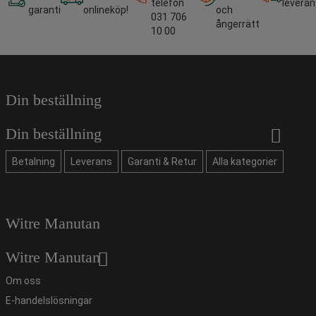
telefon
leveran
garanti
onlineköp!
och
031 706
ångerrätt
10 00
Din beställning
Din beställning
Betalning
Leverans
Garanti & Retur
Alla kategorier
Witre Manutan
Witre Manutan
Om oss
E-handelslösningar