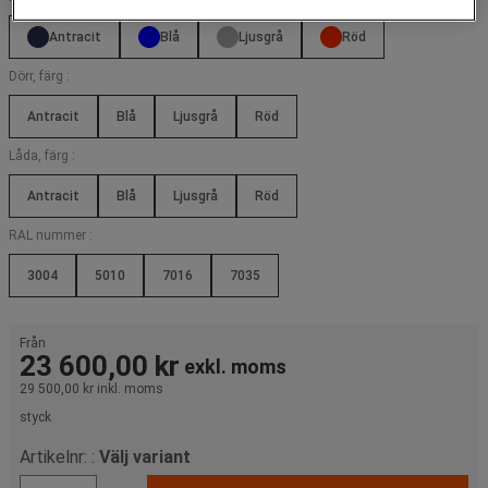
Antracit
Blå
Ljusgrå
Röd
Dörr, färg :
Antracit
Blå
Ljusgrå
Röd
Låda, färg :
Antracit
Blå
Ljusgrå
Röd
RAL nummer :
3004
5010
7016
7035
Från
23 600,00 kr
exkl. moms
29 500,00 kr
inkl. moms
styck
Artikelnr: :
Välj variant