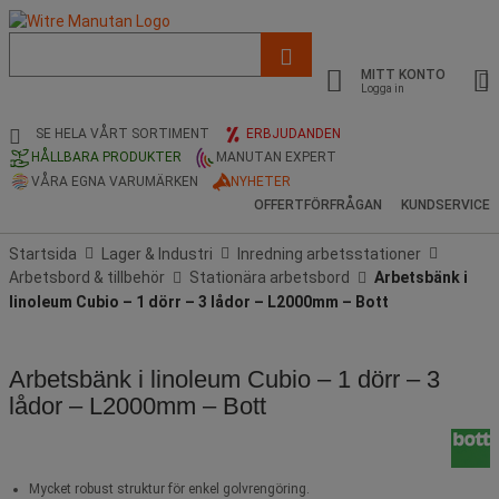
Lista
med
MITT KONTO
föreslagen
Logga in
webbsida
och
SE HELA VÅRT SORTIMENT
ERBJUDANDEN
sökhistorik
HÅLLBARA PRODUKTER
MANUTAN EXPERT
VÅRA EGNA VARUMÄRKEN
NYHETER
OFFERTFÖRFRÅGAN
KUNDSERVICE
Startsida
Lager & Industri
Inredning arbetsstationer
Arbetsbord & tillbehör
Stationära arbetsbord
Arbetsbänk i
linoleum Cubio – 1 dörr – 3 lådor – L2000mm – Bott
Arbetsbänk i linoleum Cubio – 1 dörr – 3
lådor – L2000mm – Bott
Mycket robust struktur för enkel golvrengöring.