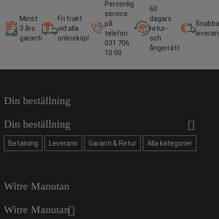
Personlig
60
service
Minst
Fri frakt
dagars
på
Snabb
3 års
vid alla
retur-
telefon
leveran
garanti
onlineköp!
och
031 706
ångerrätt
10 00
Din beställning
Din beställning
Betalning
Leverans
Garanti & Retur
Alla kategorier
Witre Manutan
Witre Manutan