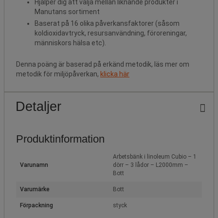
Hjälper dig att välja mellan liknande produkter i
Manutans sortiment
Baserat på 16 olika påverkansfaktorer (såsom
koldioxidavtryck, resursanvändning, föroreningar,
människors hälsa etc).
Denna poäng är baserad på erkänd metodik, läs mer om
metodik för miljöpåverkan,
klicka här
Detaljer
Produktinformation
Arbetsbänk i linoleum Cubio – 1
Varunamn
dörr – 3 lådor – L2000mm –
Bott
Varumärke
Bott
Förpackning
styck