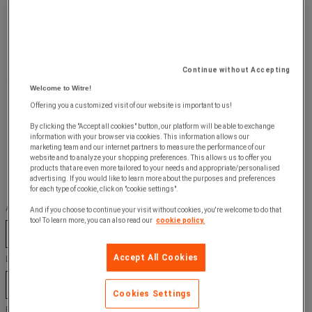
Continue without Accepting
Welcome to Witre!
Offering you a customized visit of our website is important to us!
By clicking the "Accept all cookies" button, our platform will be able to exchange
information with your browser via cookies. This information allows our
marketing team and our internet partners to measure the performance of our
website and to analyze your shopping preferences. This allows us to offer you
products that are even more tailored to your needs and appropriate/personalised
advertising. If you would like to learn more about the purposes and preferences
for each type of cookie, click on "cookie settings".
Antal lådor :
And if you choose to continue your visit without cookies, you're welcome to do that
too! To learn more, you can also read our
cookie policy.
3
4
Accept All Cookies
Lådor höjd :
2X 125 , 1 X 175 MM
3 X 150 , 1 X 200 MM
Cookies Settings
Färg :