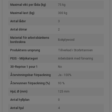
Maximal vikt per låda (kg)
75 kg
Maximal last (kg)
300 kg
Antal lådor
3
Antal dörrar
2
Material för arbetsbänkens
Bokplywood
bordsskiva
Produktens ursprung
Tillverkad i Storbritannien
PEIS - Miljökategori
Arbetsbänk med förvaring
30-Reprise 1 pour 1
No
Återvinningsbar förpackning
Ja - 100%
Återvunnen förpackning (%)
93 %
Hjul, Ø (mm)
125 mm
Antal hyllplan
0
Antal hjul
4