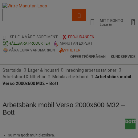
Lista
med
MITT KONTO
föreslagen
Logga in
webbsida
och
SE HELA VÅRT SORTIMENT
ERBJUDANDEN
sökhistorik
HÅLLBARA PRODUKTER
MANUTAN EXPERT
VÅRA EGNA VARUMÄRKEN
NYHETER
OFFERTFÖRFRÅGAN
KUNDSERVICE
Startsida
Lager & Industri
Inredning arbetsstationer
Arbetsbord & tillbehör
Mobila arbetsbord
Arbetsbänk mobil
Verso 2000x600 M32 – Bott
Arbetsbänk mobil Verso 2000x600 M32 –
Bott
30 mm tjock multiplexskiva.