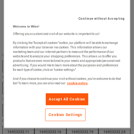
Continue without Accepting
Welcome to Witre!
Offering you a customized visit of our website is important to us!
By clicking the "Accept all cookies" button, our platform will be able to exchange
information with your browser via cookies. This information allows our
marketing team and our internet partners to measure the performance of our
Färg :
website and to analyze your shopping preferences. This allows us to offer you
products that are even more tailored to your needs and appropriate/personalised
advertising. If you would like to learn more about the purposes and preferences
Antracit
Blå
Ljusgrå
Röd
for each type of cookie, click on "cookie settings".
RAL nummer :
And if you choose to continue your visit without cookies, you're welcome to do that
too! To learn more, you can also read our
cookie policy.
3004
5010
7016
7035
Dörr, färg :
Accept All Cookies
Antracit
Blå
Ljusgrå
Röd
Cookies Settings
Ref. tillverkare :
16923232.11
16923232.16
16923232.19
16923232.24