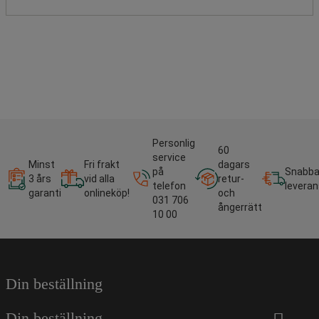
Personlig
60
service
Minst
Fri frakt
dagars
på
Snabb
3 års
vid alla
retur-
telefon
leveran
garanti
onlineköp!
och
031 706
ångerrätt
10 00
Din beställning
Din beställning