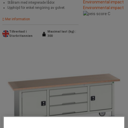
Environmental impact
Stålram med integrerade lådor.
Environmental impact
Upphöjd för enkel rengöring av golvet.
Mer information
Tillverkad i
Maximal last (kg) :
Storbritannien
300