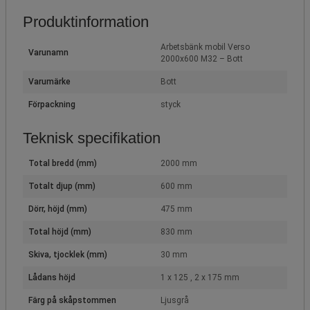
Produktinformation
Arbetsbänk mobil Verso
Varunamn
2000x600 M32 – Bott
Varumärke
Bott
Förpackning
styck
Teknisk specifikation
Total bredd (mm)
2000 mm
Totalt djup (mm)
600 mm
Dörr, höjd (mm)
475 mm
Total höjd (mm)
830 mm
Skiva, tjocklek (mm)
30 mm
Lådans höjd
1 x 125 , 2 x 175 mm
Färg på skåpstommen
Ljusgrå