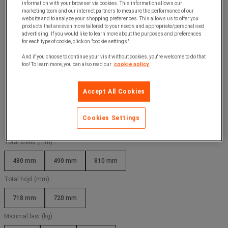
information with your browser via cookies. This information allows our
marketing team and our internet partners to measure the performance of our
website and to analyze your shopping preferences. This allows us to offer you
products that are even more tailored to your needs and appropriate/personalised
advertising. If you would like to learn more about the purposes and preferences
for each type of cookie, click on "cookie settings".
And if you choose to continue your visit without cookies, you're welcome to do that
too! To learn more, you can also read our
cookie policy.
Accept All Cookies
Cookies Settings
Total bredd (mm) :
480 mm
490 mm
810 mm
Total höjd (mm) :
718 mm
720 mm
Maximal last (kg) :