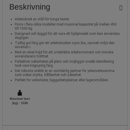
Beskrivning
Arbetsbock av stål för tunga laster.
Finns i flera olika modeller med maximal kapacitet på mellan 450
till 1500 kg.
Designad och byggd för att vara ett hjälpmedel som kan användas
dagligen.
Tydlig gul färg gör att arbetsbocken syns bra, oavsett miljö den
används i.
Med en ideal höjd för att underlätta arbetsmoment och minska
användarens trötthet.
Förbättrar säkerheten på plats och möjliggör snabb identifiering
tack vare högsynlig färg.
Det robusta stället är en oumbärlig partner för yrkesverksamma
som söker styrka, hållbarhet och säkerhet.
Perfekt för verkstäder, byggarbetsplatser eller lagerområden.
Maximal last
(kg) : 1500