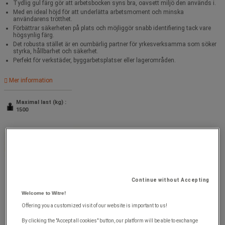
Tydlig gul färg gör att arbetsbocken syns bra, oavsett miljö den används i.
Med en ideal höjd för att underlätta arbetsmoment och minska
användarens trötthet.
Förbättrar säkerheten på plats och möjliggör snabb identifiering tack vare
högsynlig färg.
Det robusta stället är en oumbärlig partner för yrkesverksamma som söker
styrka, hållbarhet och säkerhet.
Perfekt för verkstäder, byggarbetsplatser eller lagerområden.
Mer information
Maximal last (kg) :
1500
Continue without Accepting
Welcome to Witre!
Offering you a customized visit of our website is important to us!
By clicking the "Accept all cookies" button, our platform will be able to exchange