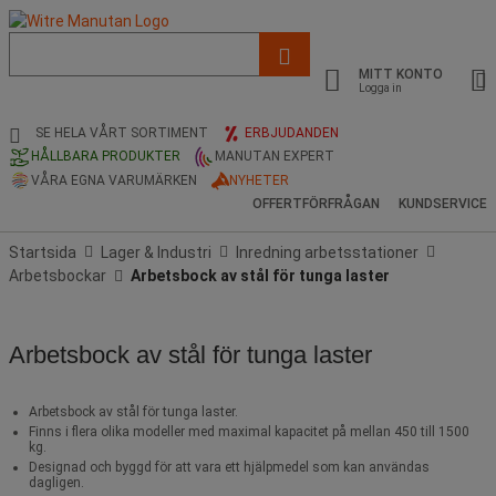
Lista
med
MITT KONTO
föreslagen
Logga in
webbsida
och
SE HELA VÅRT SORTIMENT
ERBJUDANDEN
sökhistorik
HÅLLBARA PRODUKTER
MANUTAN EXPERT
VÅRA EGNA VARUMÄRKEN
NYHETER
OFFERTFÖRFRÅGAN
KUNDSERVICE
Startsida
Lager & Industri
Inredning arbetsstationer
Arbetsbockar
Arbetsbock av stål för tunga laster
Arbetsbock av stål för tunga laster
Arbetsbock av stål för tunga laster.
Finns i flera olika modeller med maximal kapacitet på mellan 450 till 1500
kg.
Designad och byggd för att vara ett hjälpmedel som kan användas
dagligen.