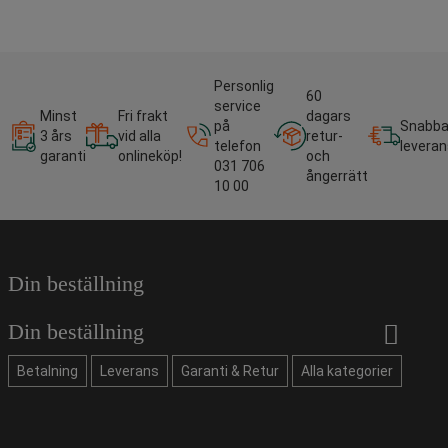
Personlig
60
service
Minst
Fri frakt
dagars
på
Snabb
3 års
vid alla
retur-
telefon
leveran
garanti
onlineköp!
och
031 706
ångerrätt
10 00
Din beställning
Din beställning
Betalning
Leverans
Garanti & Retur
Alla kategorier