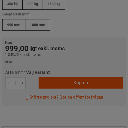
450 kg
900 kg
1500 kg
Längd totalt (mm) :
990 mm
1000 mm
Från
999,00 kr
exkl. moms
1 248,75 kr
inkl. moms
styck
Artikelnr: :
Välj variant
Köp nu
-
+
Större projekt? Gör en offertförfrågan