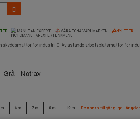
KTER
MANUTAN EXPERT
VÅRA EGNA VARUMÄRKEN
NYHETER
 skyddsmattor för industri
Avlastande arbetsplatsmattor för indu
 Grå - Notrax
Se andra tillgängliga Längder
 m
6 m
7 m
8 m
10 m