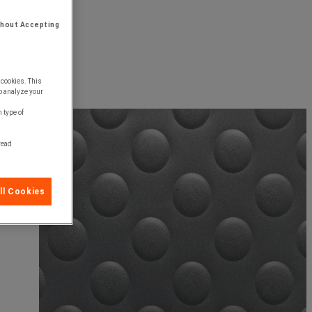
thout Accepting
 cookies. This
o analyze your
 type of
 read
ll Cookies