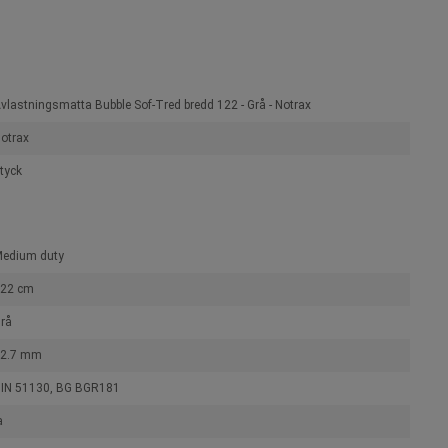
vlastningsmatta Bubble Sof-Tred bredd 122 - Grå - Notrax
otrax
tyck
edium duty
22 cm
rå
2.7 mm
IN 51130, BG BGR181
a