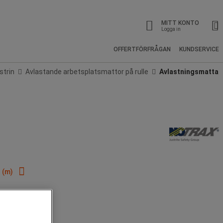
MITT KONTO
Logga in
OFFERTFÖRFRÅGAN
KUNDSERVICE
strin
Avlastande arbetsplatsmattor på rulle
Avlastningsmatta
 (m)