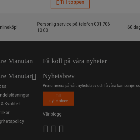
Till toppen
Personlig service på telefon 031 706
onlineköp!
60 dag
10 00
tre Manutan
Få koll på våra nyheter
tre Manutan
Nyhetsbrev
Prenumerera på vårt nyhetsbrev och få våra kampanjer och
oss
ndelslösningar
Till
nyhetsbrev
ö & Kvalitet
illkor
Vår blogg
gritetspolicy