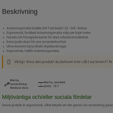
Beskrivning
Avlastningsmatta Bubble Sof-Tred bredd 122 - Grå - Notrax.
Ergonomisk, finribbad Avlastningsmatta säljs per linjär meter.
Fasade och förseglade kanter för ökad cirkulationssäkerhet.
Extra tjockt skum för stor användarkomfort.
Ultra-resistent Dyna-Shield skyddande lager.
Ergonomisk, halkfri Avlastningsmatta.
Viktigt: finns den produkt du behöver inte i vårt sortiment? Är
Matta,
Matta, tjocklek
användning :
(mm) : 12.7
Medium duty
Miljövänliga och/eller sociala fördelar
Denna produkt är ergonomisk, vilket betyder att den genom sin användning gara