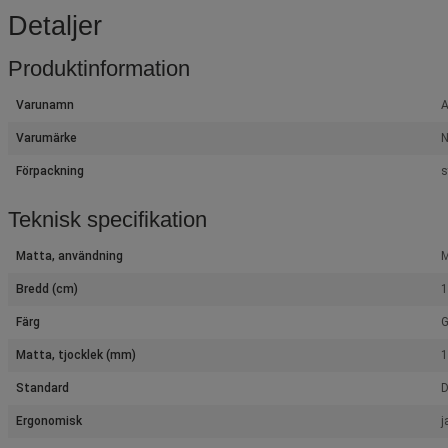
Detaljer
Produktinformation
Varunamn
A
Varumärke
N
Förpackning
s
Teknisk specifikation
Matta, användning
M
Bredd (cm)
1
Färg
G
Matta, tjocklek (mm)
1
Standard
D
Ergonomisk
j