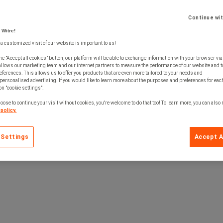
Continue wi
 Witre!
 a customized visit of our website is important to us!
he "Accept all cookies" button, our platform will be able to exchange information with your browser via
allows our marketing team and our internet partners to measure the performance of our website and t
ferences. This allows us to offer you products that are even more tailored to your needs and
personalised advertising. If you would like to learn more about the purposes and preferences for each
 on "cookie settings".
oose to continue your visit without cookies, you're welcome to do that too! To learn more, you can also
policy.
 Settings
Accept A