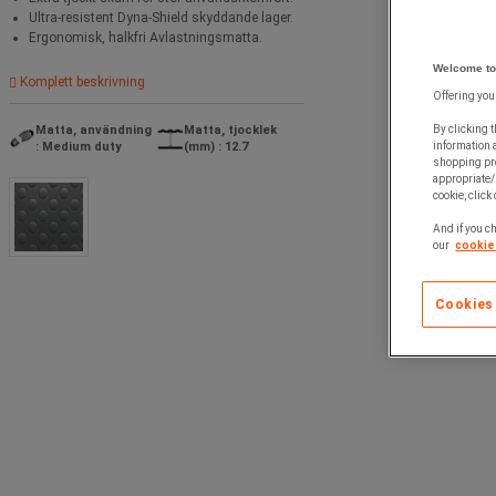
Ultra-resistent Dyna-Shield skyddande lager.
Ergonomisk, halkfri Avlastningsmatta.
Welcome to
Komplett beskrivning
Offering you
By clicking t
Matta, användning
Matta, tjocklek
information 
: Medium duty
(mm) : 12.7
shopping pre
appropriate/
cookie, click
And if you ch
our
cookie 
Cookies