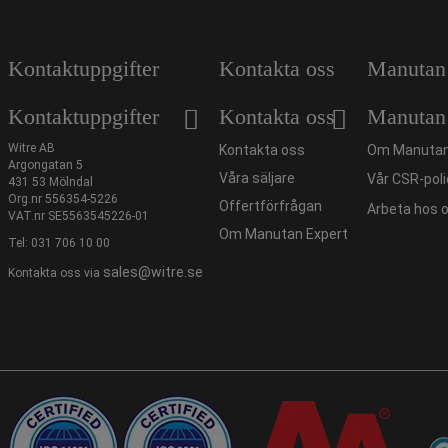
Kontaktuppgifter
Kontakta oss
Manutan
Kontaktuppgifter
Kontakta oss
Manutan
Witre AB
Kontakta oss
Om Manutan
Argongatan 5
Våra säljare
Vår CSR-poli
431 53 Mölndal
Org.nr 556354-5226
Offertförfrågan
Arbeta hos 
VAT.nr SE5563545226-01
Om Manutan Expert
Tel:
031 706 10 00
sales@witre.se
Kontakta oss via