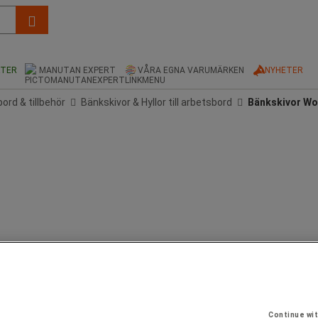
KTER
MANUTAN EXPERT
VÅRA EGNA VARUMÄRKEN
NYHETER
ord & tillbehör
Bänkskivor & Hyllor till arbetsbord
Bänkskivor Wo
Continue wi