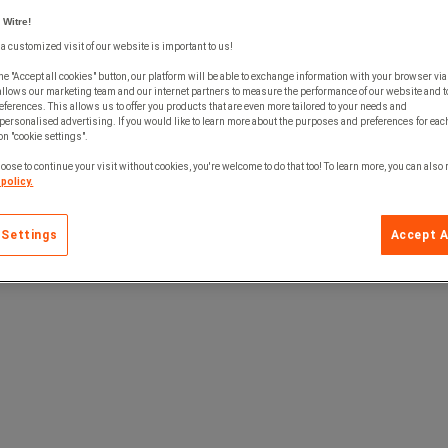
 Witre!
 a customized visit of our website is important to us!
linoleum och undersida försedd med ett spärrskikt, Kantlist i grå ABS och mjuk men
he "Accept all cookies" button, our platform will be able to exchange information with your browser via
e lager på 2mm under laminatet vilket ger en reducering av upplevd ljudnivå med 
allows our marketing team and our internet partners to measure the performance of our website and t
ferences. This allows us to offer you products that are even more tailored to your needs and
personalised advertising. If you would like to learn more about the purposes and preferences for each
 on "cookie settings".
oose to continue your visit without cookies, you're welcome to do that too! To learn more, you can also
policy.
 Settings
Accept A