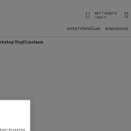
MITT KONTO
Logga in
OFFERTFÖRFRÅGAN
KUNDSERVICE
rkshop Vinyl/Linoleum
thout Accepting