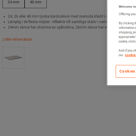
24 mm
40 mm
Welcome to
Offering you
24, 26 eller 40 mm tjocka bordsskivor med översida klädd i gråmelerad vinyl/
Lämplig i de flesta miljöer - tillbehör till samtliga stativ i serie Workshop.
By clicking t
24mm skivor har stomme av spånskiva, 26mm skivor har ett extra ljuddämpand
information 
shopping pre
appropriate/
Mer information
cookie, click
And if you ch
our
cookie 
Cookies