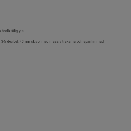
 ändå tålig yta.
ed 3-5 decibel, 40mm skivor med massiv träkärna och spärrlimmad