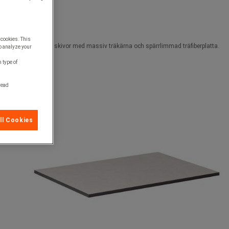
 ändå tålig yta.
 cookies. This
3-5 decibel, 40mm skivor med massiv träkärna och spärrlimmad träfiberplatta.
o analyze your
 type of
 read
ll Cookies