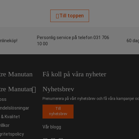
Till toppen
Personlig service på telefon 031 706
onlineköp!
60 dag
10 00
tre Manutan
Få koll på våra nyheter
tre Manutan
Nyhetsbrev
Prenumerera på vårt nyhetsbrev och få våra kampanjer och
oss
ndelslösningar
Till
nyhetsbrev
ö & Kvalitet
illkor
Vår blogg
gritetspolicy