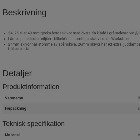
Beskrivning
24, 26 eller 40 mm tjocka bordsskivor med översida klädd i gråmelerad vinyl/
Lämplig i de flesta miljöer - tillbehör till samtliga stativ i serie Workshop.
24mm skivor har stomme av spånskiva, 26mm skivor har ett extra ljuddämpan
träfiberplatta.
Detaljer
Produktinformation
Varunamn
B
Förpackning
s
Teknisk specifikation
Material
V