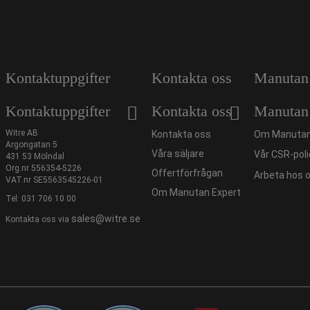
Kontaktuppgifter
Kontakta oss
Manutan
Kontaktuppgifter
Kontakta oss
Manutan
Witre AB
Kontakta oss
Om Manutan
Argongatan 5
Våra säljare
Vår CSR-poli
431 53 Mölndal
Org.nr 556354-5226
Offertförfrågan
Arbeta hos 
VAT.nr SE5563545226-01
Om Manutan Expert
Tel:
031 706 10 00
sales@witre.se
Kontakta oss via