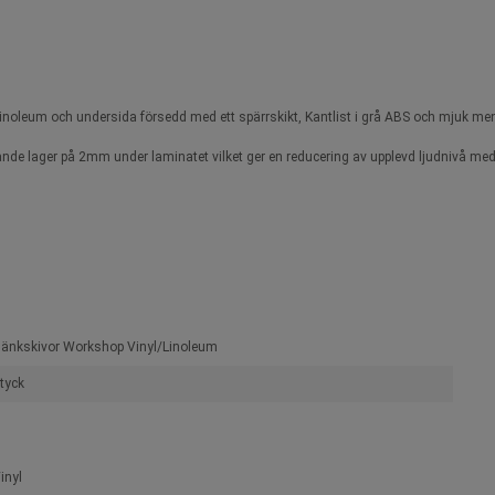
linoleum och undersida försedd med ett spärrskikt, Kantlist i grå ABS och mjuk men
de lager på 2mm under laminatet vilket ger en reducering av upplevd ljudnivå m
änkskivor Workshop Vinyl/Linoleum
tyck
inyl