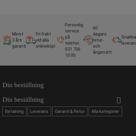
Personlig
60
service
Minst
Fri frakt
dagars
på
Snabb
3 års
vid alla
retur-
telefon
leveran
garanti
onlineköp!
och
031 706
ångerrätt
10 00
Din beställning
Din beställning
Betalning
Leverans
Garanti & Retur
Alla kategorier