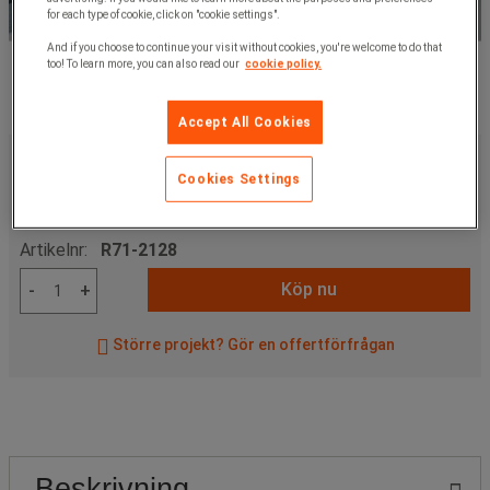
for each type of cookie, click on "cookie settings".
And if you choose to continue your visit without cookies, you're welcome to do that
too! To learn more, you can also read our
cookie policy.
Accept All Cookies
2 075,00 kr
exkl. moms
Cookies Settings
2 593,75 kr
inkl. moms
styck
Artikelnr:
R71-2128
Köp nu
-
+
Större projekt? Gör en offertförfrågan
Beskrivning