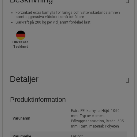
Förzinkad extra karhylla för farliga och vattenskadande ämnen
samt aggressiva vätskor i små behållare.
Bärkraft på 200 kg per vid jämnt fördelad last.
Tillverkad i
Tyskland
Detaljer
Produktinformation
Extra PE- karhylla, Höjd: 1060
mm, Typ av element:
Varunamn
Påbyggnadssektion, Bredd: 635
mm, Ram, material: Polyeten
Varumärke
LaCont