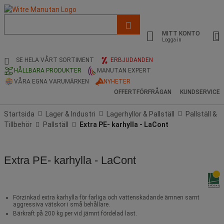
Lista
med
MITT KONTO
föreslagen
Logga in
webbsida
och
SE HELA VÅRT SORTIMENT
ERBJUDANDEN
sökhistorik
HÅLLBARA PRODUKTER
MANUTAN EXPERT
VÅRA EGNA VARUMÄRKEN
NYHETER
OFFERTFÖRFRÅGAN
KUNDSERVICE
Startsida
Lager & Industri
Lagerhyllor & Pallställ
Pallställ &
Tillbehör
Pallställ
Extra PE- karhylla - LaCont
Extra PE- karhylla - LaCont
Förzinkad extra karhylla för farliga och vattenskadande ämnen samt
aggressiva vätskor i små behållare.
Bärkraft på 200 kg per vid jämnt fördelad last.