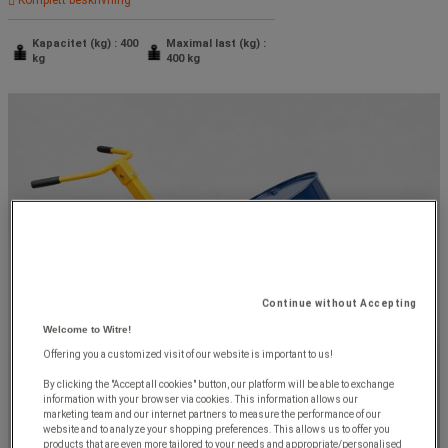
Kapacitet (kg) : 400
Maximal last (kg) :
kg
400 kg
Continue without Accepting
Welcome to Witre!
Offering you a customized visit of our website is important to us!
By clicking the "Accept all cookies" button, our platform will be able to exchange
information with your browser via cookies. This information allows our
marketing team and our internet partners to measure the performance of our
website and to analyze your shopping preferences. This allows us to offer you
products that are even more tailored to your needs and appropriate/personalised