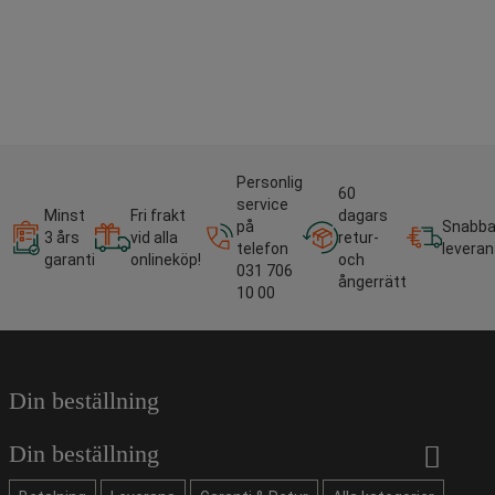
Personlig
60
service
Minst
Fri frakt
dagars
på
Snabb
3 års
vid alla
retur-
telefon
leveran
garanti
onlineköp!
och
031 706
ångerrätt
10 00
Din beställning
Din beställning