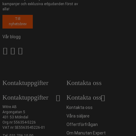
kampanjer och exklusiva erbjudanden först av
alla!
Till
nyhetsbrev
Vår blogg
Kontaktuppgifter
Kontakta oss
Kontaktuppgifter
Kontakta oss
Witre AB
Kontakta oss
Argongatan 5
Våra säljare
431 53 Mölndal
Org.nr 556354-5226
Offertförfrågan
VAT.nr SE5563545226-01
Om Manutan Expert
Tel:
031 706 10 00