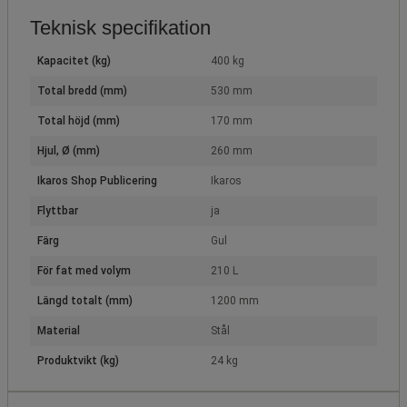
Teknisk specifikation
Kapacitet (kg)
400 kg
Total bredd (mm)
530 mm
Total höjd (mm)
170 mm
Hjul, Ø (mm)
260 mm
Ikaros Shop Publicering
Ikaros
Flyttbar
ja
Färg
Gul
För fat med volym
210 L
Längd totalt (mm)
1200 mm
Material
Stål
Produktvikt (kg)
24 kg