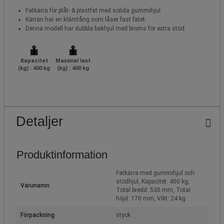
Fatkärra för plåt- & plastfat med solida gummihjul.
Kärran har en klämtång som låser fast fatet.
Denna modell har dubbla bakhjul med broms för extra stöd.
Kapacitet
Maximal last
(kg) : 400 kg
(kg) : 400 kg
Detaljer
Produktinformation
Fatkärra med gummihjul och
stödhjul, Kapacitet: 400 kg,
Varunamn
Total bredd: 530 mm, Total
höjd: 170 mm, Vikt: 24 kg
Förpackning
styck