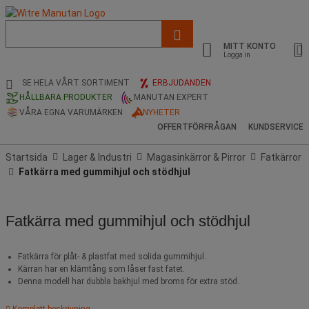
Lista
med
MITT KONTO
föreslagen
Logga in
webbsida
och
SE HELA VÅRT SORTIMENT
ERBJUDANDEN
sökhistorik
HÅLLBARA PRODUKTER
MANUTAN EXPERT
VÅRA EGNA VARUMÄRKEN
NYHETER
OFFERTFÖRFRÅGAN
KUNDSERVICE
Startsida
Lager & Industri
Magasinkärror & Pirror
Fatkärror
Fatkärra med gummihjul och stödhjul
Fatkärra med gummihjul och stödhjul
Fatkärra för plåt- & plastfat med solida gummihjul.
Kärran har en klämtång som låser fast fatet.
Denna modell har dubbla bakhjul med broms för extra stöd.
Komplett beskrivning