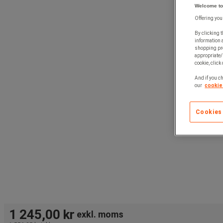
Welcome to
Offering you
By clicking t
information 
shopping pre
appropriate/
cookie, click
And if you ch
our
cookie 
Cookies
1 245,00 kr
exkl. moms