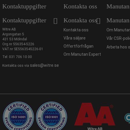
Kontaktuppgifter
Kontakta oss
Manutan
Kontaktuppgifter
Kontakta oss
Manutan
Witre AB
Kontakta oss
Om Manutan
Argongatan 5
Våra säljare
Vår CSR-poli
431 53 Mölndal
Org.nr 556354-5226
Offertförfrågan
Arbeta hos 
VAT.nr SE5563545226-01
Om Manutan Expert
Tel:
031 706 10 00
sales@witre.se
Kontakta oss via