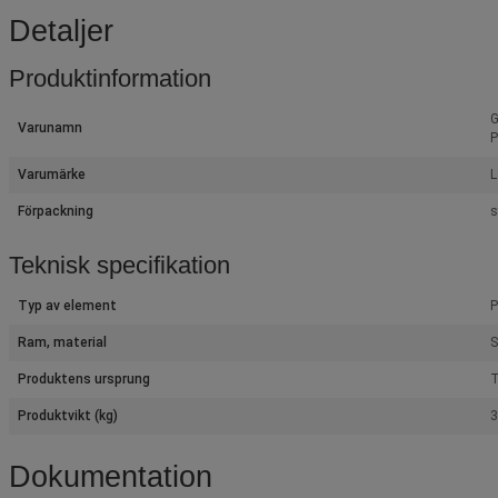
Detaljer
Produktinformation
G
Varunamn
P
Varumärke
L
Förpackning
s
Teknisk specifikation
Typ av element
P
Ram, material
S
Produktens ursprung
T
Produktvikt (kg)
3
Dokumentation