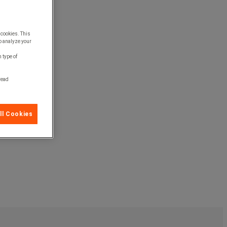
 cookies. This
o analyze your
 type of
 read
ll Cookies