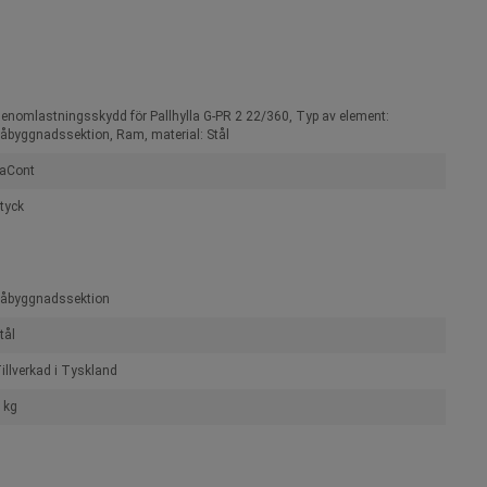
enomlastningsskydd för Pallhylla G-PR 2 22/360, Typ av element:
åbyggnadssektion, Ram, material: Stål
aCont
tyck
åbyggnadssektion
tål
illverkad i Tyskland
 kg