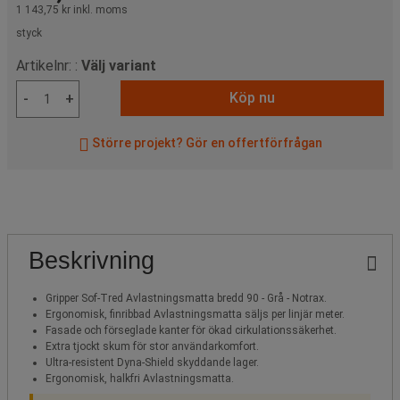
1 143,75 kr
inkl. moms
styck
Artikelnr: :
Välj variant
Köp nu
-
+
Större projekt? Gör en offertförfrågan
Beskrivning
Gripper Sof-Tred Avlastningsmatta bredd 90 - Grå - Notrax.
Ergonomisk, finribbad Avlastningsmatta säljs per linjär meter.
Fasade och förseglade kanter för ökad cirkulationssäkerhet.
Extra tjockt skum för stor användarkomfort.
Ultra-resistent Dyna-Shield skyddande lager.
Ergonomisk, halkfri Avlastningsmatta.