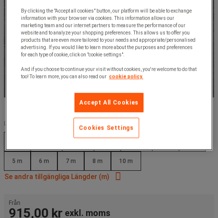
By clicking the "Accept all cookies" button, our platform will be able to exchange
information with your browser via cookies. This information allows our
marketing team and our internet partners to measure the performance of our
website and to analyze your shopping preferences. This allows us to offer you
products that are even more tailored to your needs and appropriate/personalised
advertising. If you would like to learn more about the purposes and preferences
for each type of cookie, click on "cookie settings".
And if you choose to continue your visit without cookies, you're welcome to do that
too! To learn more, you can also read our
cookie policy.
Accept All Cookies
Längder (m) :
Cookies Settings
1 m
1.2 m
1.5 m
2 m
2.5 m
3 m
4 m
5 m
6 m
7 m
8 m
10 m
Se andra tillgängliga Längder (m)
Från
915,00 kr
exkl. moms