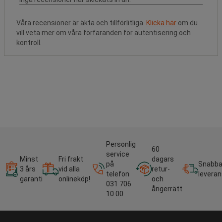
Våra recensioner är äkta och tillförlitliga.
Klicka här
om du
vill veta mer om våra förfaranden för autentisering och
kontroll.
Personlig
60
service
Minst
Fri frakt
dagars
på
Snabb
3 års
vid alla
retur-
telefon
leveran
garanti
onlineköp!
och
031 706
ångerrätt
10 00