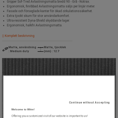
Gripper Sof-Tred Avlastningsmatta bredd 90 - Grå - Notrax.
Ergonomisk, finribbad Avlastningsmatta säljs per linjär meter.
Fasade och förseglade kanter för ökad cirkulationssäkerhet.
Extra tjockt skum för stor användarkomfort.
Ultra-resistent Dyna-Shield skyddande lager.
Ergonomisk, halkfri Avlastningsmatta.
Komplett beskrivning
Matta, användning
Matta, tjocklek
: Medium duty
(mm) : 12.7
Continue without Accepting
Welcome to Witre!
Offering you a customized visit of our website is important to us!