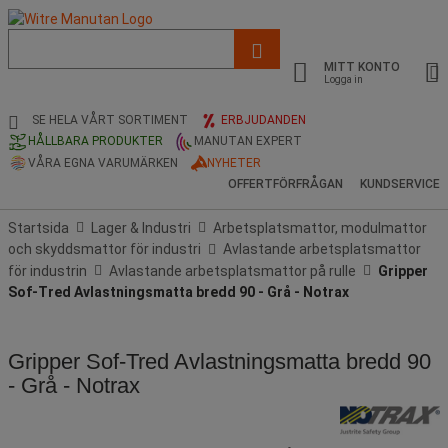
Lista
med
MITT KONTO
föreslagen
Logga in
webbsida
och
SE HELA VÅRT SORTIMENT
ERBJUDANDEN
sökhistorik
HÅLLBARA PRODUKTER
MANUTAN EXPERT
VÅRA EGNA VARUMÄRKEN
NYHETER
OFFERTFÖRFRÅGAN
KUNDSERVICE
Startsida
Lager & Industri
Arbetsplatsmattor, modulmattor
och skyddsmattor för industri
Avlastande arbetsplatsmattor
för industrin
Avlastande arbetsplatsmattor på rulle
Gripper
Sof-Tred Avlastningsmatta bredd 90 - Grå - Notrax
Gripper Sof-Tred Avlastningsmatta bredd 90
- Grå - Notrax