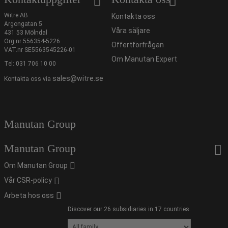
Witre AB
Kontakta oss
Argongatan 5
Våra säljare
431 53 Mölndal
Org.nr 556354-5226
Offertförfrågan
VAT.nr SE5563545226-01
Om Manutan Expert
Tel:
031 706 10 00
sales@witre.se
Kontakta oss via
Manutan Group
Manutan Group
Om Manutan Group
Vår CSR-policy
Arbeta hos oss
Discover our 26 subsidiaries in 17 countries.